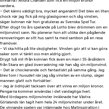
vinnarna i Andra Chansen som fick en miljon kronor
vardera.
− Det känns väldigt bra, mycket angenämt! Det blev en liten
chock när jag fick på mig glasögonen och såg vinsten,
säger kvinnan när hon gratuleras av Svenska Spel Tur.
Efter drygt tio års spelande på Lotto blev drömmen om en
miljonvinst sann. Nu planerar hon att utöka den pågående
renoveringen av sitt hus samt ta med sambon på en resa
framöver.
− Vi ska hitta på lite skojigheter. Vinsten gör att vi kan göra
saker som vi tänkt oss men aldrig gjort.
Drygt två mil ifrån kvinnan fick även en man i 55-årsåldern
från Skara en glad överraskning när han såg sin miljonvinst.
− Det är chockerande och fantastiskt på samma gång. Jag
blev tom i huvudet när jag såg vinsten av en slump, säger
mannen glatt och fortsätter:
− Jag är ödmjukt tacksam över att vinna en miljon kronor.
Pengarna kommer användas i det vardagliga livet.
Med lördagens miljonvinster inräknade har Västra
Götalands län tagit hem hela 24 miljonvinster under året.
De vinnande spelen var inlämnade hos Matinspiration i