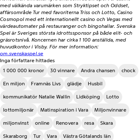
med välkända varumärken som Stryktipset och Oddset,
affärsområde Tur med favoriterna Triss och Lotto, Casino
Cosmopol med ett internationellt casino och Vegas med
värdeautomater på restauranger och bingohallar. Svenska
Spel är Sveriges största idrottssponsor på både elit- och
gräsrotsnivå. Koncernen har cirka 1 100 anställda, med
huvudkontor i Visby. För mer information:
om.svenskaspel.se
Inga författare hittades
1 000 000 kronor
30 vinnare
Andra chansen
chock
En miljon
Framnäs Livs
glädje
Husbil
kommunikatör Natalie Wallin
Lidköping
Lotto
lottomiljonär
Matinspiration i Vara
Miljonvinnare
miljonvinst
online
Renovera
resa
Skara
Skaraborg
Tur
Vara
Västra Götalands län