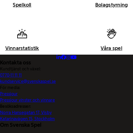
Spelkoll
Bolagstyrning
Vinnarstatistik
Våra spel
Kontakta oss
Kundtjänst och växel:
0770-11 11 11
kundservice@svenskaspel.se
För media:
Pressjour
Pressjour vinster och vinnare
Besöksadresser:
Norra Hansegatan 17, Visby
Katarinavägen 15, Stockholm
Om Svenska Spel