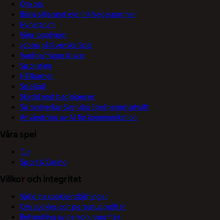
Om oss
Börja sälja spel eller bli Vegaspartner
Nyhetsrum
Våra logotyper
Jobba på Svenska Spel
Vanliga frågor & svar
Sponsring
Hållbarhet
Spelkoll
Skydd mot bedrägerier
Så motverkar Svenska Spel penningtvätt
Användning av AI för kommunikation
Våra spel
Tur
Sport & Casino
Villkor och integritet
Välj dina cookieinställningar
Om cookies och personuppgifter
Behandling av personuppgifter