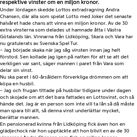
respektive vinster om en miljon kronor.
Under lördagen skedde Lottos extradragning Andra
Chansen, där alla som spelat Lotto med Joker det senaste
halvåret hade chans att vinna en miljon kronor. Av de 30
extra vinsterna som delades ut hamnade åtta i Västra
Götalands län. Vinnarna från Lidköping, Skara och Vara har
nu gratulerats av Svenska Spel Tur.
− Jag började skaka när jag såg vinsten innan jag helt
förstod. Sen kollade jag igen på natten för att se att det
verkligen var sant, säger mannen i paret från Vara som
delar sin vinst.
Nu ska paret i 60-årsåldern förverkliga drömmen om att
köpa en husbil.
− Jag och frugan tittade på husbilar tidigare under dagen
och skojade om att det bara fattades en Lottovinst, och så
hände det. Jag är en person som inte vill ta lån så då måste
man spara till allt, så denna vinst underlättar mycket,
berättar mannen.
En pensionerad kvinna från Lidköping fick även hon en
glädjechock när hon upptäckte att hon blivit en av de 30