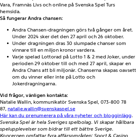
Vara, Framnäs Livs och online på Svenska Spel Turs
hemsida.
Så fungerar Andra chansen:
Andra Chansen-dragningen görs två gånger om året.
Under 2024 sker det den 27 april och 26 oktober.
Under dragningen dras 30 slumpade chanser som
vinnare till en miljon kronor vardera.
Varje spelad Lottorad på Lotto 1 & 2 med Joker, under
perioden 29 oktober till och med 27 april, skapar en
Andra Chans att bli miljonär. Chanserna skapas oavsett
om du vinner eller inte på Lotto och
Jokerdragningarna.
Vid frågor, vänligen kontakta:
Natalie Wallin, kommunikatör Svenska Spel, 073-800 78
87,
natalie.wallin@svenskaspel.se
Här kan du prenumerera på våra nyheter och blogginlägg
.
Svenska Spel är hela Sveriges spelbolag. Vi skapar hållbara
spelupplevelser som bidrar till ett bättre Sverige.
Koncernen omfattar fyra affärsområden: Sport & Casino