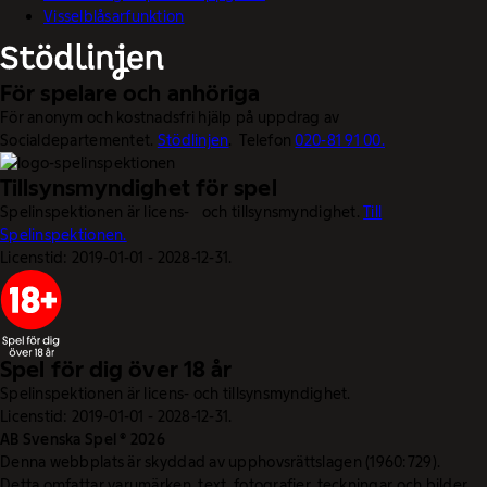
Visselblåsarfunktion
För spelare och anhöriga
För anonym och kostnadsfri hjälp på uppdrag av
Socialdepartementet.
Stödlinjen
. Telefon
020-81 91 00.
Tillsynsmyndighet för spel
Spelinspektionen är licens- och tillsynsmyndighet.
Till
Spelinspektionen.
Licenstid: 2019-01-01 - 2028-12-31.
Spel för dig över 18 år
Spelinspektionen är licens- och tillsynsmyndighet.
Licenstid: 2019-01-01 - 2028-12-31.
AB Svenska Spel © 2026
Denna webbplats är skyddad av upphovsrättslagen (1960:729).
Detta omfattar varumärken, text, fotografier, teckningar och bilder.