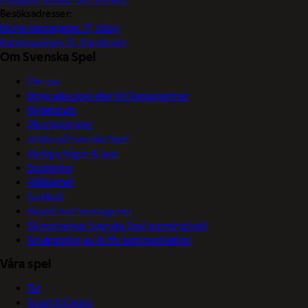
Besöksadresser:
Norra Hansegatan 17, Visby
Katarinavägen 15, Stockholm
Om Svenska Spel
Om oss
Börja sälja spel eller bli Vegaspartner
Nyhetsrum
Våra logotyper
Jobba på Svenska Spel
Vanliga frågor & svar
Sponsring
Hållbarhet
Spelkoll
Skydd mot bedrägerier
Så motverkar Svenska Spel penningtvätt
Användning av AI för kommunikation
Våra spel
Tur
Sport & Casino