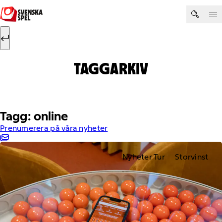
Hoppa till innehåll
Sök efter:
Sök
TAGGARKIV
Tagg: online
Prenumerera på våra nyheter
Nyheter Tur
Storvinst