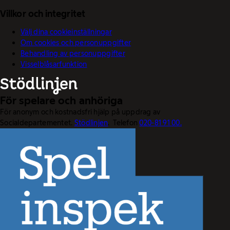
Villkor och integritet
Välj dina cookieinställningar
Om cookies och personuppgifter
Behandling av personuppgifter
Visselblåsarfunktion
För spelare och anhöriga
För anonym och kostnadsfri hjälp på uppdrag av
Socialdepartementet.
Stödlinjen
. Telefon
020-81 91 00.