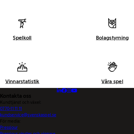
Spelkoll
Bolagstyrning
Vinnarstatistik
Våra spel
Kontakta oss
Kundtjänst och växel:
0770-11 11 11
kundservice@svenskaspel.se
För media:
Pressjour
Pressjour vinster och vinnare