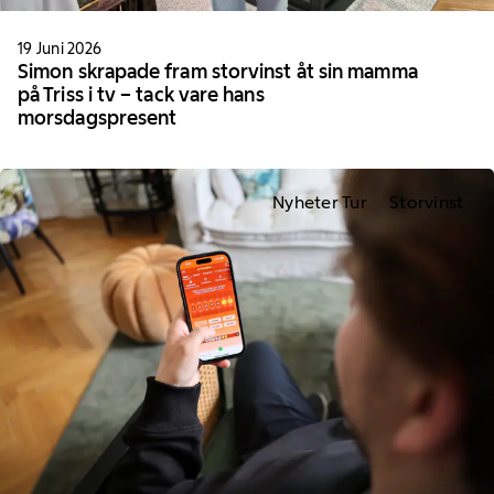
19 Juni 2026
Simon skrapade fram storvinst åt sin mamma
på Triss i tv – tack vare hans
morsdagspresent
Nyheter Tur
Storvinst