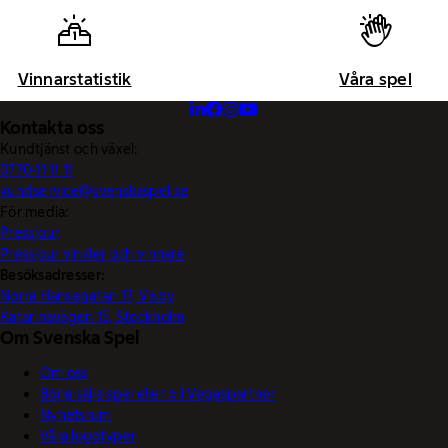
Vinnarstatistik
Våra spel
Kontakta oss
Kundtjänst och växel:
0770-11 11 11
kundservice@svenskaspel.se
För media:
Pressjour
Pressjour vinster och vinnare
Besöksadresser:
Norra Hansegatan 17, Visby
Katarinavägen 15, Stockholm
Om Svenska Spel
Om oss
Börja sälja spel eller bli Vegaspartner
Nyhetsrum
Våra logotyper