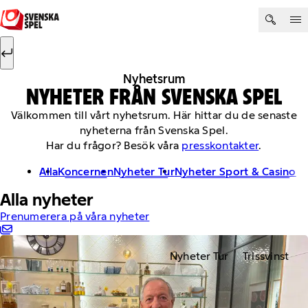
Hoppa till innehåll
Sök efter:
Sök
Nyhetsrum
NYHETER FRÅN SVENSKA SPEL
Välkommen till vårt nyhetsrum. Här hittar du de senaste
nyheterna från Svenska Spel.
Har du frågor? Besök våra
presskontakter
.
Alla
Koncernen
Nyheter Tur
Nyheter Sport & Casino
Alla nyheter
Prenumerera på våra nyheter
Nyheter Tur
Trissvinst