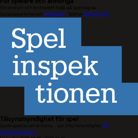
För spelare och anhöriga
För anonym och kostnadsfri hjälp på uppdrag av
Socialdepartementet.
Stödlinjen
. Telefon
020-81 91 00.
Tillsynsmyndighet för spel
Spelinspektionen är licens- och tillsynsmyndighet.
Till
Spelinspektionen.