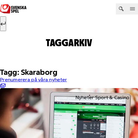
Hoppa till innehåll
Sök efter:
Sök
TAGGARKIV
Tagg: Skaraborg
Prenumerera på våra nyheter
Nyheter Sport & Casino