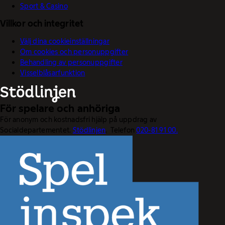
Sport & Casino
Villkor och integritet
Välj dina cookieinställningar
Om cookies och personuppgifter
Behandling av personuppgifter
Visselblåsarfunktion
För spelare och anhöriga
För anonym och kostnadsfri hjälp på uppdrag av
Socialdepartementet.
Stödlinjen
. Telefon
020-81 91 00.