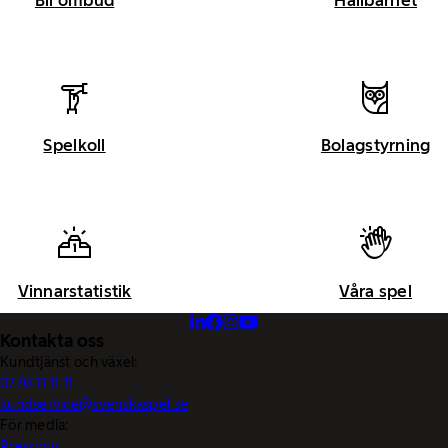
Spelkoll
Bolagstyrning
Vinnarstatistik
Våra spel
Kontakta oss
Kundtjänst och växel:
0770-11 11 11
kundservice@svenskaspel.se
För media:
Pressjour