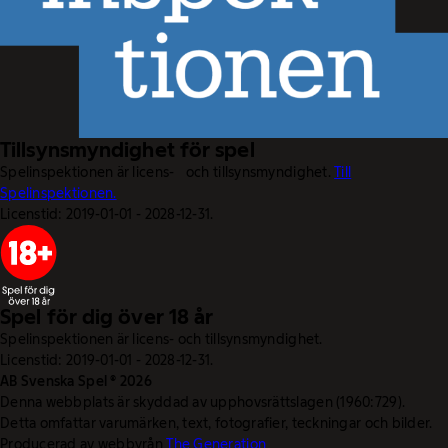
Tillsynsmyndighet för spel
Spelinspektionen är licens- och tillsynsmyndighet.
Till
Spelinspektionen.
Licenstid: 2019-01-01 - 2028-12-31.
Spel för dig över 18 år
Spelinspektionen är licens- och tillsynsmyndighet.
Licenstid: 2019-01-01 - 2028-12-31.
AB Svenska Spel © 2026
Denna webbplats är skyddad av upphovsrättslagen (1960:729).
Detta omfattar varumärken, text, fotografier, teckningar och bilder.
Producerad av webbyrån
The Generation