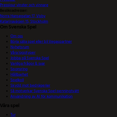
Pressjour vinster och vinnare
Besöksadresser:
Norra Hansegatan 17, Visby
Katarinavägen 15, Stockholm
Om Svenska Spel
Om oss
Börja sälja spel eller bli Vegaspartner
Nyhetsrum
Våra logotyper
Jobba på Svenska Spel
Vanliga frågor & svar
Sponsring
Hållbarhet
Spelkoll
Skydd mot bedrägerier
Så motverkar Svenska Spel penningtvätt
Användning av AI för kommunikation
Våra spel
Tur