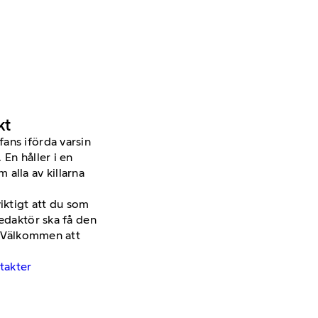
kt
viktigt att du som
redaktör ska få den
a. Välkommen att
ntakter