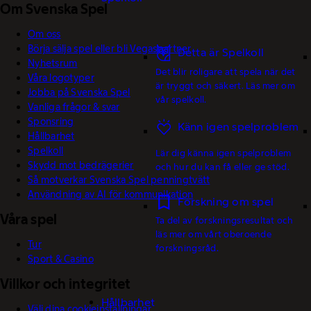
Om Svenska Spel
Om oss
Börja sälja spel eller bli Vegaspartner
Detta är Spelkoll
Nyhetsrum
Det blir roligare att spela när det
Våra logotyper
är tryggt och säkert. Läs mer om
Jobba på Svenska Spel
vår spelkoll.
Vanliga frågor & svar
Sponsring
Känn igen spelproblem
Hållbarhet
Spelkoll
Lär dig känna igen spelproblem
Skydd mot bedrägerier
och hur du kan få eller ge stöd.
Så motverkar Svenska Spel penningtvätt
Användning av AI för kommunikation
Forskning om spel
Våra spel
Ta del av forskningsresultat och
läs mer om vårt oberoende
Tur
forskningsråd.
Sport & Casino
Villkor och integritet
Hållbarhet
Välj dina cookieinställningar