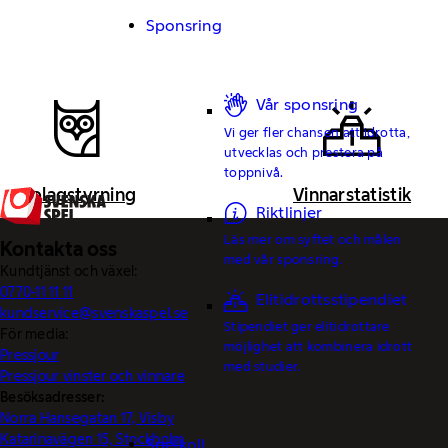
Sponsring
Vår sponsring
Vi ger fler chansen att idrotta,
utvecklas och prestera på
toppnivå.
Bolagstyrning
Vinnarstatistik
Riktlinjer
Läs mer om syftet och målen
Kontakta oss
med vår sponsring.
Kundtjänst och växel:
0770-11 11 11
Elitidrottsstipendiet
kundservice@svenskaspel.se
Stipendiet ger elitidrottare
För media:
möjlighet att kombinera idrott
Pressjour
med studier.
Pressjour vinster och vinnare
Besöksadresser:
Norra Hansegatan 17, Visby
Katarinavägen 15, Stockholm
Spelkoll