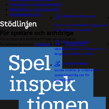
Om cookies och personuppgifter
Behandling av personuppgifter
Visselblåsarfunktion
Hållbarhet hos oss
Mer om vårt arbete för trygga spel
och ett hållbart samhälle.
För spelare och anhöriga
För anonym och kostnadsfri hjälp på uppdrag av
Våra klimatmål
Socialdepartementet.
Stödlinjen
. Telefon
020-81 91 00.
Våra klimatmål för att bidra till en
långsiktigt hållbar framtid.
Sunda intäkter
Sunda intäkter är intäkter från
spelare med låg risk för
spelproblem.