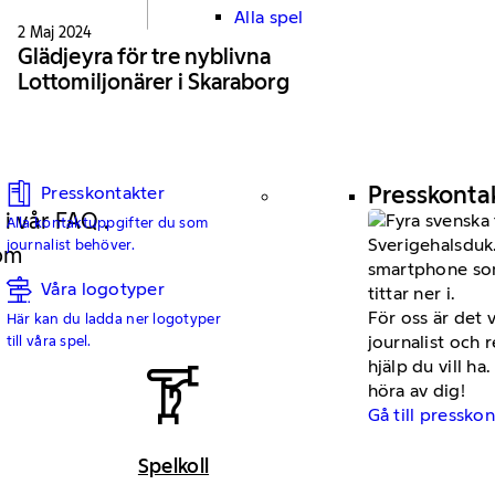
Alla spel
2 Maj 2024
Glädjeyra för tre nyblivna
Lottomiljonärer i Skaraborg
Presskonta
Presskontakter
 i vår FAQ .
Alla kontaktuppgifter du som
journalist behöver.
 om
Våra logotyper
För oss är det 
Här kan du ladda ner logotyper
journalist och 
till våra spel.
hjälp du vill h
höra av dig!
Gå till pressko
Spelkoll