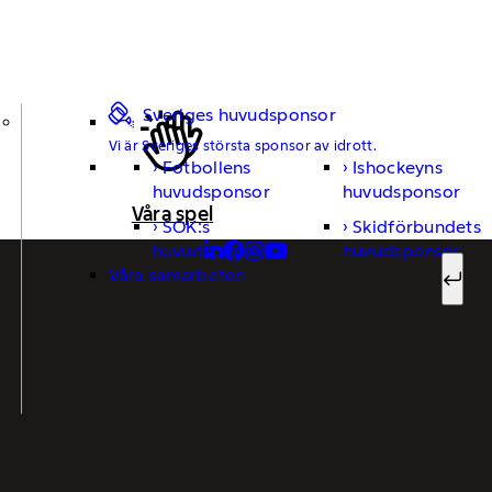
Sveriges huvudsponsor
Vi är Sveriges största sponsor av idrott.
Fotbollens
Ishockeyns
huvudsponsor
huvudsponsor
Sök ef
Våra spel
SOK:s
Skidförbundets
huvudsponsor
huvudsponsor
Våra samarbeten
Sök