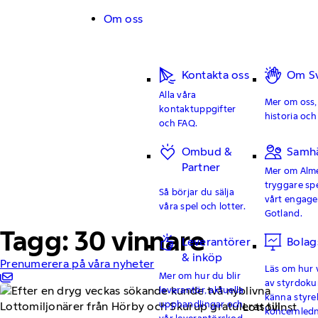
Hoppa till innehåll
Om oss
Kontakta oss
Om Sv
Alla våra
Mer om oss, 
kontaktuppgifter
historia och 
och FAQ.
Ombud &
Samhä
Partner
Mer om Alme
tryggare sp
Så börjar du sälja
vårt engag
våra spel och lotter.
Gotland.
Tagg: 30 vinnare
Leverantörer
Bolag
& inköp
Prenumerera på våra nyheter
Läs om hur v
Mer om hur du blir
av styrdoku
leverantör, aktuella
känna styre
upphandlingar och
Lottovinst
koncernledn
vår leverantörskod.