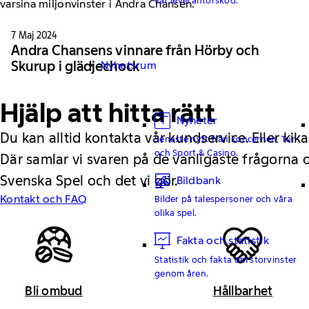
7 Maj 2024
Andra Chansens vinnare från Hörby och
Skurup i glädjechock
Nyhetsrum
Hjälp att hitta rätt
Nyheter
Du kan alltid kontakta vår kundservice. Eller kika
Senaste nytt från koncernen, Tur
och Sport & Casino.
Där samlar vi svaren på de vanligaste frågorna
Svenska Spel och det vi gör.
Bildbank
Kontakt och FAQ
Bilder på talespersoner och våra
olika spel.
Fakta och statistik
Statistik och fakta om storvinster
genom åren.
Bli ombud
Hållbarhet