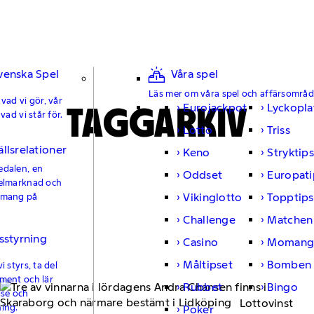
enska Spel
Våra spel
Läs mer om våra spel och affärsområd
vad vi gör, vår
TAGGARKIV
Eurojackpot
Lyckopla
vad vi står för.
Lotto
Triss
llsrelationer
Keno
Stryktip
dalen, en
Oddset
Europati
elmarknad och
Vikinglotto
Topptips
emang på
Challenge
Matchen
sstyrning
Casino
Moman
Måltipset
Bomben
i styrs, ta del
ment och lär
Rubbet
Bingo
lse och
Lottovinst
ing.
Poker