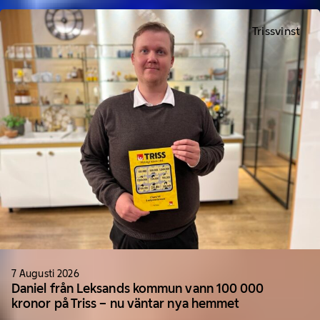
Trissvinst
7 Augusti 2026
Daniel från Leksands kommun vann 100 000
kronor på Triss – nu väntar nya hemmet