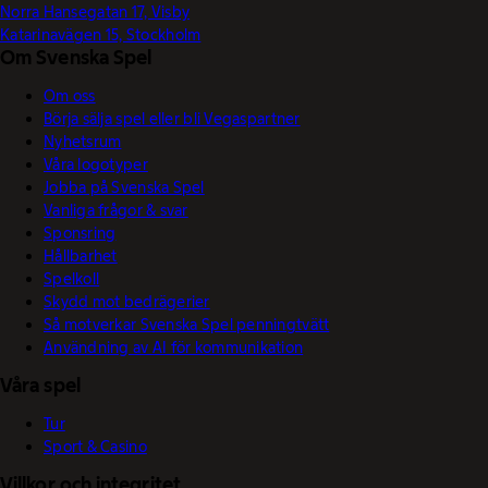
Norra Hansegatan 17, Visby
Katarinavägen 15, Stockholm
Om Svenska Spel
Om oss
Börja sälja spel eller bli Vegaspartner
Nyhetsrum
Våra logotyper
Jobba på Svenska Spel
Vanliga frågor & svar
Sponsring
Hållbarhet
Spelkoll
Skydd mot bedrägerier
Så motverkar Svenska Spel penningtvätt
Användning av AI för kommunikation
Våra spel
Tur
Sport & Casino
Villkor och integritet