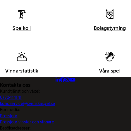
Spelkoll
Bolagstyrning
Vinnarstatistik
Våra spel
Kontakta oss
Kundtjänst och växel:
0770-11 11 11
kundservice@svenskaspel.se
För media:
Pressjour
Pressjour vinster och vinnare
Besöksadresser: