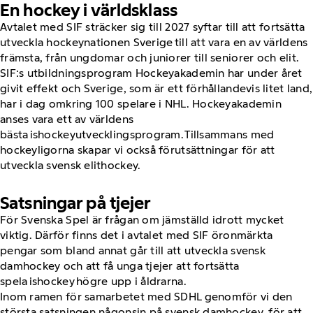
En hockey i världsklass
Avtalet med SIF sträcker sig till 2027 syftar till att fortsätta
utveckla hockeynationen Sverige till att vara en av världens
främsta, från ungdomar och juniorer till seniorer och elit.
SIF:s utbildningsprogram Hockeyakademin har under året
givit effekt och Sverige, som är ett förhållandevis litet land,
har i dag omkring 100 spelare i NHL. Hockeyakademin
anses vara ett av världens
bästa ishockeyutvecklingsprogram. Tillsammans med
hockeyligorna skapar vi också förutsättningar för att
utveckla svensk elithockey.
Satsningar på tjejer
För Svenska Spel är frågan om jämställd idrott mycket
viktig. Därför finns det i avtalet med SIF öronmärkta
pengar som bland annat går till att utveckla svensk
damhockey och att få unga tjejer att fortsätta
spela ishockey högre upp i åldrarna.
Inom ramen för samarbetet med SDHL genomför vi den
största satsningen någonsin på svensk damhockey, för att