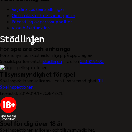
Välj dina cookieinställningar
Om cookies och personuppgifter
Behandling av personuppgifter
Visselblåsarfunktion
För spelare och anhöriga
För anonym och kostnadsfri hjälp på uppdrag av
Socialdepartementet.
Stödlinjen
. Telefon
020-81 91 00.
Tillsynsmyndighet för spel
Spelinspektionen är licens- och tillsynsmyndighet.
Till
Spelinspektionen.
Licenstid: 2019-01-01 - 2028-12-31.
Spel för dig över 18 år
Spelinspektionen är licens- och tillsynsmyndighet.