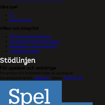
Våra spel
Tur
Sport & Casino
Villkor och integritet
Välj dina cookieinställningar
Om cookies och personuppgifter
Behandling av personuppgifter
Visselblåsarfunktion
För spelare och anhöriga
För anonym och kostnadsfri hjälp på uppdrag av
Socialdepartementet.
Stödlinjen
. Telefon
020-81 91 00.