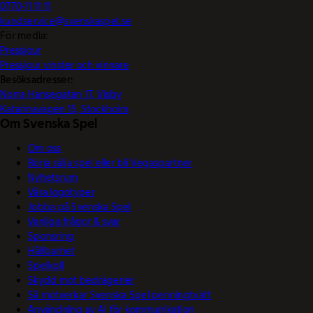
0770-11 11 11
kundservice@svenskaspel.se
För media:
Pressjour
Pressjour vinster och vinnare
Besöksadresser:
Norra Hansegatan 17, Visby
Katarinavägen 15, Stockholm
Om Svenska Spel
Om oss
Börja sälja spel eller bli Vegaspartner
Nyhetsrum
Våra logotyper
Jobba på Svenska Spel
Vanliga frågor & svar
Sponsring
Hållbarhet
Spelkoll
Skydd mot bedrägerier
Så motverkar Svenska Spel penningtvätt
Användning av AI för kommunikation