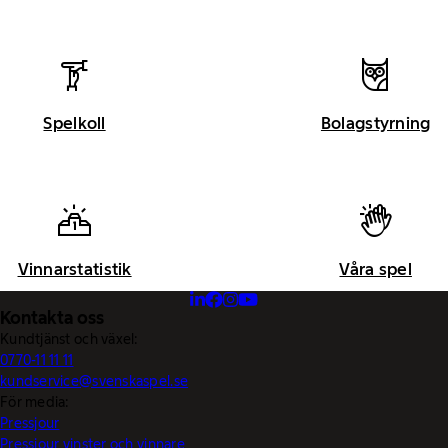
Spelkoll
Bolagstyrning
Vinnarstatistik
Våra spel
Kontakta oss
Kundtjänst och växel:
0770-11 11 11
kundservice@svenskaspel.se
För media:
Pressjour
Pressjour vinster och vinnare