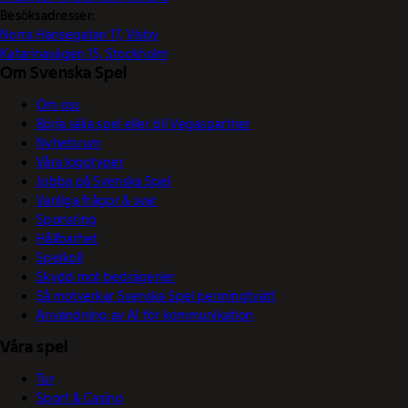
Besöksadresser:
Norra Hansegatan 17, Visby
Katarinavägen 15, Stockholm
Om Svenska Spel
Om oss
Börja sälja spel eller bli Vegaspartner
Nyhetsrum
Våra logotyper
Jobba på Svenska Spel
Vanliga frågor & svar
Sponsring
Hållbarhet
Spelkoll
Skydd mot bedrägerier
Så motverkar Svenska Spel penningtvätt
Användning av AI för kommunikation
Våra spel
Tur
Sport & Casino