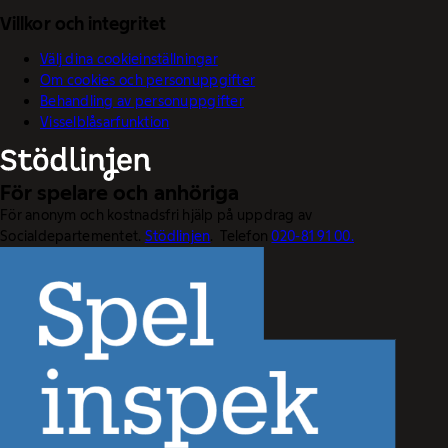
Villkor och integritet
Välj dina cookieinställningar
Om cookies och personuppgifter
Behandling av personuppgifter
Visselblåsarfunktion
För spelare och anhöriga
För anonym och kostnadsfri hjälp på uppdrag av
Socialdepartementet.
Stödlinjen
. Telefon
020-81 91 00.