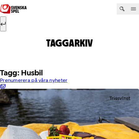
Hoppa till innehåll
Sök efter:
Sök
TAGGARKIV
Tagg: Husbil
Prenumerera på våra nyheter
Trissvinst