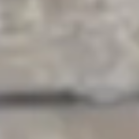
Norra Hansegatan 17, Visby
Katarinavägen 15, Stockholm
Om Svenska Spel
Om oss
Börja sälja spel eller bli Vegaspartner
Nyhetsrum
Våra logotyper
Jobba på Svenska Spel
Vanliga frågor & svar
Sponsring
Hållbarhet
Spelkoll
Skydd mot bedrägerier
Så motverkar Svenska Spel penningtvätt
Användning av AI för kommunikation
Våra spel
Tur
Sport & Casino
Villkor och integritet