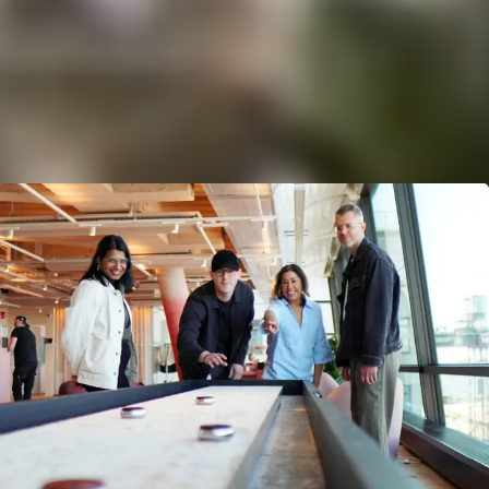
Våra kontor är platser att längta till
Hos oss är kontoret hjärtat och platser att längta till. Det är
här vi får upp farten och lär oss tillsammans. Samtidigt vet
vi att flexibilitet gör oss starkare. Vi har inte bestämt hur
många dagar vi behöver vara på plats. Det är vad vi ska
åstadkomma och skapa tillsammans som visar vägen för hur
vi jobbar, var vi än är.
Vår karriärsida