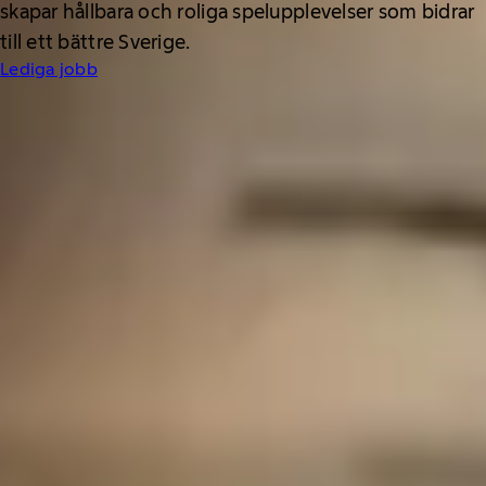
skapar hållbara och roliga spelupplevelser som bidrar
till ett bättre Sverige.
Lediga jobb
0
kr
i friskvårdsbidrag
0
kr
i personlig pott/år
0
kr