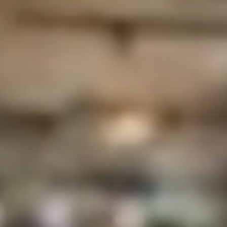
till hemmakontoret
Olika gör oss starkare
Hos oss är det självklart att alla ska ha lika möjligheter
och vi ser våra olikheter som en styrka. När olika
perspektiv möts blir vi både smartare och mer
kreativa. Därför jobbar vi målmedvetet med att öka
jämställdhet, inkludering och förbättrad
könsfördelning inom hela koncernen.
För att säkra rättvisa processer använder vi
kompetensbaserad rekrytering. Det innebär att vi bedömer
efter meriter och alltid strävar efter en jämn
könsfördelning bland slutkandidaterna. Inom områden där
fördelningen fortfarande är ojämn, som inom tech,
samarbetar vi till exempel med Tjejer Kodar för att bidra till
en mer jämställd bransch.
Tjejer Kodar
Vårt medarbetarlöfte