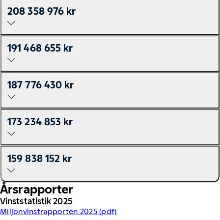
Joker: 4-0-8-0-3-8-5
208 358 976 kr
Drömvinsten
Helsingborg 27 mars 2010.
Lottoraden: 7-10-16-23-26-27-35
Joker: 3-5-0-0-2-9-2
191 468 655 kr
Drömvinsten
Partille 2 maj 2018.
Lottoraden: 2-9-22-23-28-30-34
Joker: 6-8-6-6-9-6-9
187 776 430 kr
Drömvinsten
Örebro 2 december 2023
Lottoraden: 3-11-12-17-18-24-33
Joker: 2-6-9-1-6-3-3
173 234 853 kr
Drömvinsten
Farsta 16 augusti 2014
Lottoraden: 2-3-8-13-19-23-28
Joker: 4-8-5-1-4-9-7
159 838 152 kr
Eurojackpot
Gislaved 23 februari 2024
Eurojackpotraden: 10 - 19 - 22 - 37 - 41
Årsrapporter
Stjärnnummer: 2 - 6
Drömvinsten
Vinststatistik 2025
Järfälla, 4 juli 2015
Miljonvinstrapporten 2025 (pdf)
Lottoraden: 1-4-11-19-25-26-31