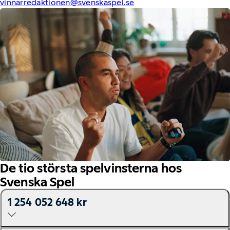
vinnarredaktionen@svenskaspel.se
De tio största spelvinsterna hos
Svenska Spel
1 254 052 648 kr