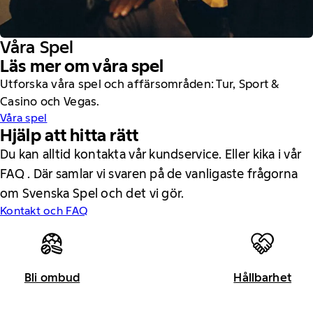
Våra Spel
Läs mer om våra spel
Utforska våra spel och affärsområden: Tur, Sport &
Casino och Vegas.
Våra spel
Hjälp att hitta rätt
Du kan alltid kontakta vår kundservice. Eller kika i vår
FAQ . Där samlar vi svaren på de vanligaste frågorna
om Svenska Spel och det vi gör.
Kontakt och FAQ
Bli ombud
Hållbarhet