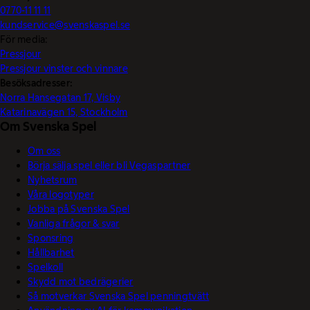
0770-11 11 11
kundservice@svenskaspel.se
För media:
Pressjour
Pressjour vinster och vinnare
Besöksadresser:
Norra Hansegatan 17, Visby
Katarinavägen 15, Stockholm
Om Svenska Spel
Om oss
Börja sälja spel eller bli Vegaspartner
Nyhetsrum
Våra logotyper
Jobba på Svenska Spel
Vanliga frågor & svar
Sponsring
Hållbarhet
Spelkoll
Skydd mot bedrägerier
Så motverkar Svenska Spel penningtvätt