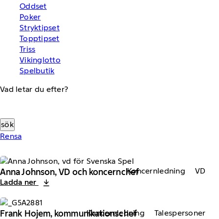
Oddset
Poker
Stryktipset
Topptipset
Triss
Vikinglotto
Spelbutik
Vad letar du efter?
sök
Rensa
Anna Johnson, VD och koncernchef
Koncernledning
VD
Ladda ner
Frank Hojem, kommunikationschef
Koncernledning
Talespersoner