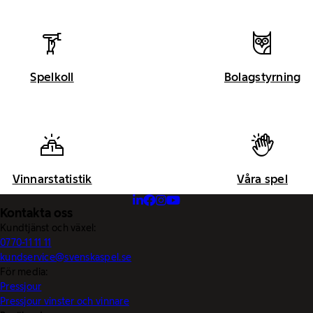
Spelkoll
Bolagstyrning
Vinnarstatistik
Våra spel
Kontakta oss
Kundtjänst och växel:
0770-11 11 11
kundservice@svenskaspel.se
För media:
Pressjour
Pressjour vinster och vinnare