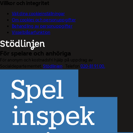
Villkor och integritet
Välj dina cookieinställningar
Om cookies och personuppgifter
Behandling av personuppgifter
Visselblåsarfunktion
För spelare och anhöriga
För anonym och kostnadsfri hjälp på uppdrag av
Socialdepartementet.
Stödlinjen
. Telefon
020-81 91 00.