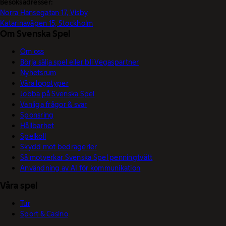
Besöksadresser:
Norra Hansegatan 17, Visby
Katarinavägen 15, Stockholm
Om Svenska Spel
Om oss
Börja sälja spel eller bli Vegaspartner
Nyhetsrum
Våra logotyper
Jobba på Svenska Spel
Vanliga frågor & svar
Sponsring
Hållbarhet
Spelkoll
Skydd mot bedrägerier
Så motverkar Svenska Spel penningtvätt
Användning av AI för kommunikation
Våra spel
Tur
Sport & Casino