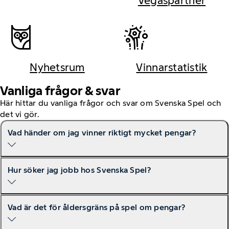
Vegaspartner
Nyhetsrum
Vinnarstatistik
Vanliga frågor & svar
Här hittar du vanliga frågor och svar om Svenska Spel och
det vi gör.
Vad händer om jag vinner riktigt mycket pengar?
Hur söker jag jobb hos Svenska Spel?
Om du vinner en större summa kontaktar vi dig
personligen. Du får stöd i hur du hanterar vinsten och
du väljer själv om du vill vara anonym eller dela din
historia.
Vad är det för åldersgräns på spel om pengar?
På vår karriärsida hittar du alla lediga tjänster. Du kan
Läs mer om hur vi jobbar med storvinnarna
också läsa mer om hur det är att jobba på Svenska Spel,