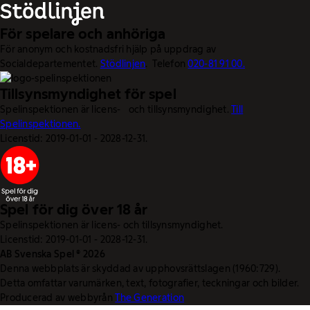
För spelare och anhöriga
För anonym och kostnadsfri hjälp på uppdrag av
Socialdepartementet.
Stödlinjen
. Telefon
020-81 91 00.
Tillsynsmyndighet för spel
Spelinspektionen är licens- och tillsynsmyndighet.
Till
Spelinspektionen.
Licenstid: 2019-01-01 - 2028-12-31.
Spel för dig över 18 år
Spelinspektionen är licens- och tillsynsmyndighet.
Licenstid: 2019-01-01 - 2028-12-31.
AB Svenska Spel © 2026
Denna webbplats är skyddad av upphovsrättslagen (1960:729).
Detta omfattar varumärken, text, fotografier, teckningar och bilder.
Producerad av webbyrån
The Generation