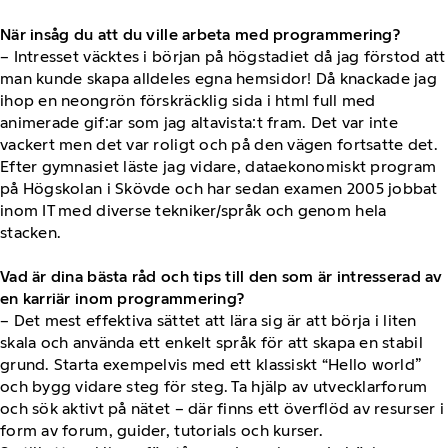
När insåg du att du ville arbeta med programmering?
– Intresset väcktes i början på högstadiet då jag förstod att
man kunde skapa alldeles egna hemsidor! Då knackade jag
ihop en neongrön förskräcklig sida i html full med
animerade gif:ar som jag altavista:t fram. Det var inte
vackert men det var roligt och på den vägen fortsatte det.
Efter gymnasiet läste jag vidare, dataekonomiskt program
på Högskolan i Skövde och har sedan examen 2005 jobbat
inom IT med diverse tekniker/språk och genom hela
stacken.
Vad är dina bästa råd och tips till den som är intresserad av
en karriär inom programmering?
– Det mest effektiva sättet att lära sig är att börja i liten
skala och använda ett enkelt språk för att skapa en stabil
grund. Starta exempelvis med ett klassiskt “Hello world”
och bygg vidare steg för steg. Ta hjälp av utvecklarforum
och sök aktivt på nätet – där finns ett överflöd av resurser i
form av forum, guider, tutorials och kurser.