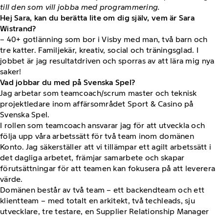
till den som vill jobba med programmering.
Hej Sara, kan du berätta lite om dig själv, vem är Sara
Wistrand?
– 40+ gotlänning som bor i Visby med man, två barn och
tre katter. Familjekär, kreativ, social och träningsglad. I
jobbet är jag resultatdriven och sporras av att lära mig nya
saker!
Vad jobbar du med på Svenska Spel?
Jag arbetar som teamcoach/scrum master och teknisk
projektledare inom affärsområdet Sport & Casino på
Svenska Spel.
I rollen som teamcoach ansvarar jag för att utveckla och
följa upp våra arbetssätt för två team inom domänen
Konto. Jag säkerställer att vi tillämpar ett agilt arbetssätt i
det dagliga arbetet, främjar samarbete och skapar
förutsättningar för att teamen kan fokusera på att leverera
värde.
Domänen består av två team – ett backendteam och ett
klientteam – med totalt en arkitekt, två techleads, sju
utvecklare, tre testare, en Supplier Relationship Manager