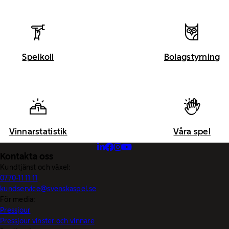
Spelkoll
Bolagstyrning
Vinnarstatistik
Våra spel
Kontakta oss
Kundtjänst och växel:
0770-11 11 11
kundservice@svenskaspel.se
För media:
Pressjour
Pressjour vinster och vinnare