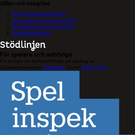
Villkor och integritet
Välj dina cookieinställningar
Om cookies och personuppgifter
Behandling av personuppgifter
Visselblåsarfunktion
För spelare och anhöriga
För anonym och kostnadsfri hjälp på uppdrag av
Socialdepartementet.
Stödlinjen
. Telefon
020-81 91 00.