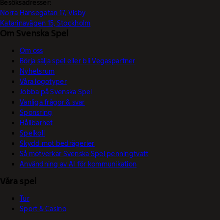
Besöksadresser:
Norra Hansegatan 17, Visby
Katarinavägen 15, Stockholm
Om Svenska Spel
Om oss
Börja sälja spel eller bli Vegaspartner
Nyhetsrum
Våra logotyper
Jobba på Svenska Spel
Vanliga frågor & svar
Sponsring
Hållbarhet
Spelkoll
Skydd mot bedrägerier
Så motverkar Svenska Spel penningtvätt
Användning av AI för kommunikation
Våra spel
Tur
Sport & Casino