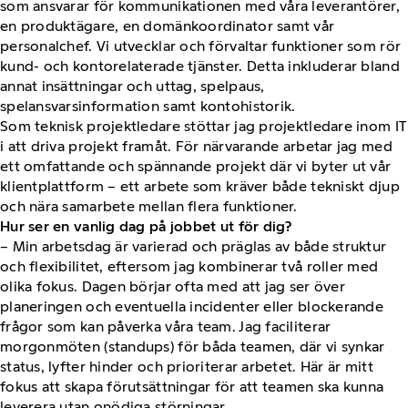
som ansvarar för kommunikationen med våra leverantörer,
en produktägare, en domänkoordinator samt vår
personalchef. Vi utvecklar och förvaltar funktioner som rör
kund- och kontorelaterade tjänster. Detta inkluderar bland
annat insättningar och uttag, spelpaus,
spelansvarsinformation samt kontohistorik.
Som teknisk projektledare stöttar jag projektledare inom IT
i att driva projekt framåt. För närvarande arbetar jag med
ett omfattande och spännande projekt där vi byter ut vår
klientplattform – ett arbete som kräver både tekniskt djup
och nära samarbete mellan flera funktioner.
Hur ser en vanlig dag på jobbet ut för dig?
– Min arbetsdag är varierad och präglas av både struktur
och flexibilitet, eftersom jag kombinerar två roller med
olika fokus. Dagen börjar ofta med att jag ser över
planeringen och eventuella incidenter eller blockerande
frågor som kan påverka våra team. Jag faciliterar
morgonmöten (standups) för båda teamen, där vi synkar
status, lyfter hinder och prioriterar arbetet. Här är mitt
fokus att skapa förutsättningar för att teamen ska kunna
leverera utan onödiga störningar.