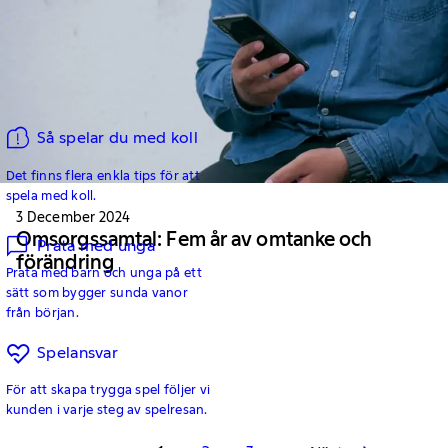
Så spelar du med koll
Det finns flera enkla tips för att
spela med koll.
3 December 2024
Omsorgssamtal: Fem år av omtanke och
Prata med unga
förändring
Prata med barn och unga på ett
sätt som bygger sunda vanor
från början.
Spelansvar
För att skapa trygga spel följer vi
kunden i varje steg av spelresan.