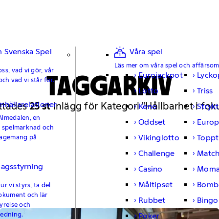
 Svenska Spel
Våra spel
Läs mer om våra spel och affärso
ss, vad vi gör, vår
TAGGARKIV
Eurojackpot
Lycko
och vad vi står för.
Lotto
Triss
mhällsrelationer
ttades
25 st
inlägg för Kategori "Hållbarhet i fok
Keno
Strykt
Almedalen, en
Oddset
Europ
e spelmarknad och
Vikinglotto
Toppt
gagemang på
Challenge
Matc
lagsstyrning
Casino
Moma
Måltipset
Bomb
r vi styrs, ta del
okument och lär
Rubbet
Bingo
yrelse och
ledning.
Poker