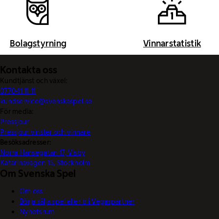
Bolagstyrning
Vinnarstatistik
Kontakta oss
Kundtjänst och växel:
0770-11 11 11
kundservice@svenskaspel.se
För media:
Pressjour
Pressjour vinster och vinnare
Besöksadresser:
Norra Hansegatan 17, Visby
Katarinavägen 15, Stockholm
Om Svenska Spel
Om oss
Börja sälja spel eller bli Vegaspartner
Nyhetsrum