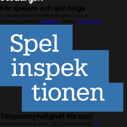
För spelare och anhöriga
För anonym och kostnadsfri hjälp på uppdrag av
Socialdepartementet.
Stödlinjen
. Telefon
020-81 91 00.
Tillsynsmyndighet för spel
Spelinspektionen är licens- och tillsynsmyndighet.
Till