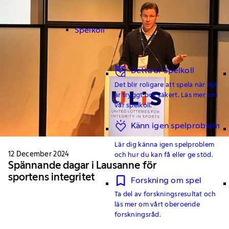
Spelkoll
Detta är Spelkoll
Det blir roligare att spela när det
är tryggt och säkert. Läs mer om
vår spelkoll.
Känn igen spelproblem
Lär dig känna igen spelproblem
12 December 2024
och hur du kan få eller ge stöd.
Spännande dagar i Lausanne för
sportens integritet
Forskning om spel
Ta del av forskningsresultat och
läs mer om vårt oberoende
forskningsråd.