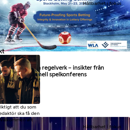
Hållbarhet i fokus
kt
28 Maj 2025
Ansvar, AI och regelverk – insikter från
en internationell spelkonferens
viktigt att du som
redaktör ska få den
a. Välkommen att
Hållbarhet i fokus