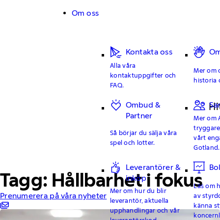
Hoppa till innehåll
Om oss
Kontakta oss
Om
Alla våra
Mer om o
kontaktuppgifter och
historia 
FAQ.
Ombud &
Sa
Hi
Partner
Mer om 
tryggar
Så börjar du sälja våra
vårt en
spel och lotter.
Gotland.
Leverantörer &
Bo
Tagg: Hållbarhet i fokus
inköp
Läs om hu
Mer om hur du blir
Prenumerera på våra nyheter
av styrd
leverantör, aktuella
känna st
upphandlingar och vår
koncern
leverantörskod.