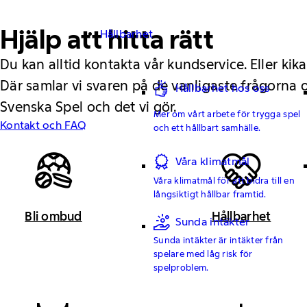
Hjälp att hitta rätt
Hållbarhet
Du kan alltid kontakta vår kundservice. Eller kika
Där samlar vi svaren på de vanligaste frågorna
Hållbarhet hos oss
Svenska Spel och det vi gör.
Mer om vårt arbete för trygga spel
Kontakt och FAQ
och ett hållbart samhälle.
Våra klimatmål
Våra klimatmål för att bidra till en
långsiktigt hållbar framtid.
Bli ombud
Hållbarhet
Sunda intäkter
Sunda intäkter är intäkter från
spelare med låg risk för
spelproblem.