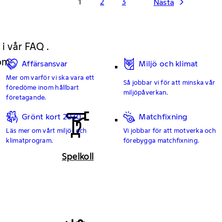
1
2
3
Nästa
 i vår FAQ .
 om
Affärsansvar
Miljö och klimat
Mer om varför vi ska vara ett
Så jobbar vi för att minska vår
föredöme inom hållbart
miljöpåverkan.
företagande.
Grönt kort 2030
Matchfixning
Läs mer om vårt miljö- och
Vi jobbar för att motverka och
klimatprogram.
förebygga matchfixning.
Spelkoll