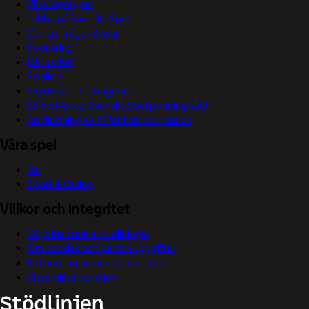
Våra logotyper
Jobba på Svenska Spel
Vanliga frågor & svar
Sponsring
Hållbarhet
Spelkoll
Skydd mot bedrägerier
Så motverkar Svenska Spel penningtvätt
Användning av AI för kommunikation
Våra spel
Tur
Sport & Casino
Villkor och integritet
Välj dina cookieinställningar
Om cookies och personuppgifter
Behandling av personuppgifter
Visselblåsarfunktion