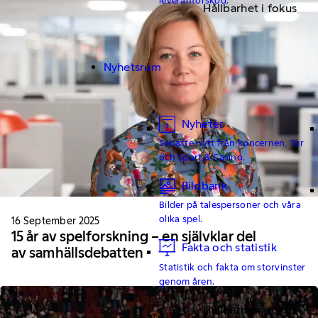
Hållbarhet i fokus
Nyhetsrum
Nyheter
Senaste nytt från koncernen, Tur
och Sport & Casino.
Bildbank
Bilder på talespersoner och våra
olika spel.
16 September 2025
15 år av spelforskning – en självklar del
Fakta och statistik
av samhällsdebatten
Statistik och fakta om storvinster
genom åren.
Hållbarhet i fokus