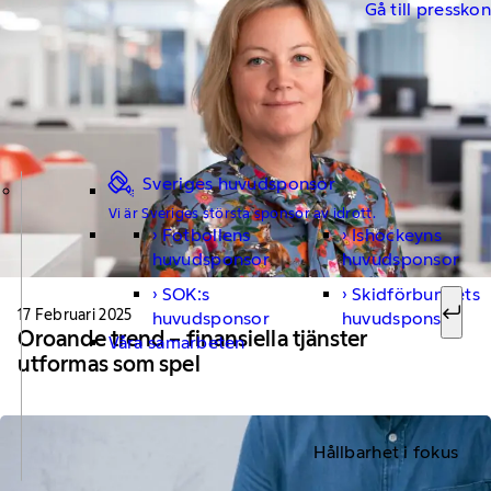
Gå till pressko
Sveriges huvudsponsor
Vi är Sveriges största sponsor av idrott.
Fotbollens
Ishockeyns
Sök ef
huvudsponsor
huvudsponsor
SOK:s
Skidförbundets
17 Februari 2025
huvudsponsor
huvudsponsor
Sök
Oroande trend – finansiella tjänster
Våra samarbeten
utformas som spel
Hållbarhet i fokus