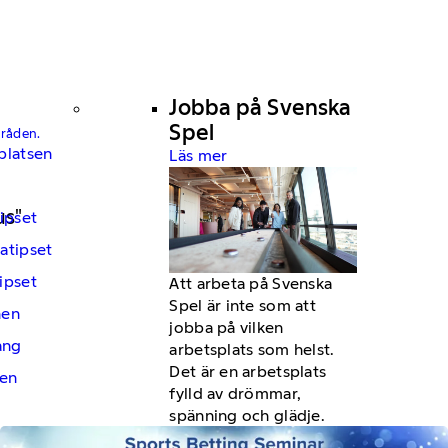
Jobba på Svenska
Spel
mråden.
platsen
Läs mer
us"
ipset
atipset
ipset
Att arbeta på Svenska
Spel är inte som att
hen
jobba på vilken
ng
arbetsplats som helst.
Det är en arbetsplats
en
fylld av drömmar,
spänning och glädje.