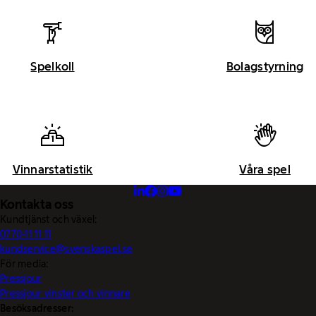
Spelkoll
Bolagstyrning
Vinnarstatistik
Våra spel
Kontakta oss
Kundtjänst och växel:
0770-11 11 11
kundservice@svenskaspel.se
För media:
Pressjour
Pressjour vinster och vinnare
Besöksadresser: