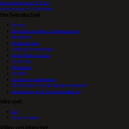
Norra Hansegatan 17, Visby
Katarinavägen 15, Stockholm
Om Svenska Spel
Om oss
Börja sälja spel eller bli Vegaspartner
Nyhetsrum
Våra logotyper
Jobba på Svenska Spel
Vanliga frågor & svar
Sponsring
Hållbarhet
Spelkoll
Skydd mot bedrägerier
Så motverkar Svenska Spel penningtvätt
Användning av AI för kommunikation
Våra spel
Tur
Sport & Casino
Villkor och integritet