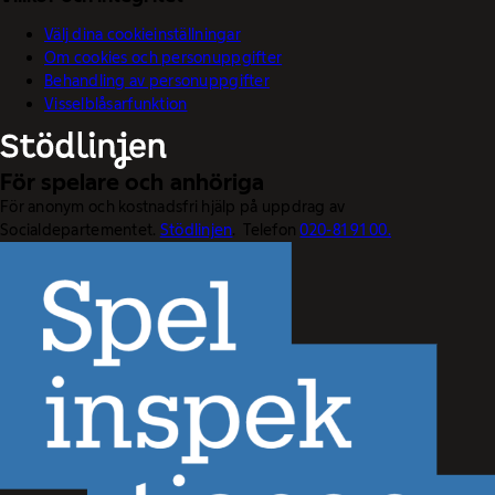
Välj dina cookieinställningar
Om cookies och personuppgifter
Behandling av personuppgifter
Visselblåsarfunktion
För spelare och anhöriga
För anonym och kostnadsfri hjälp på uppdrag av
Socialdepartementet.
Stödlinjen
. Telefon
020-81 91 00.