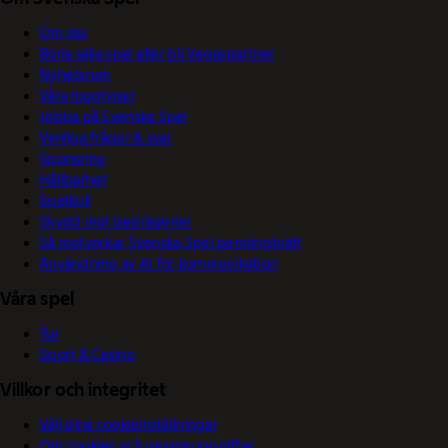
Om oss
Börja sälja spel eller bli Vegaspartner
Nyhetsrum
Våra logotyper
Jobba på Svenska Spel
Vanliga frågor & svar
Sponsring
Hållbarhet
Spelkoll
Skydd mot bedrägerier
Så motverkar Svenska Spel penningtvätt
Användning av AI för kommunikation
Våra spel
Tur
Sport & Casino
Villkor och integritet
Välj dina cookieinställningar
Om cookies och personuppgifter