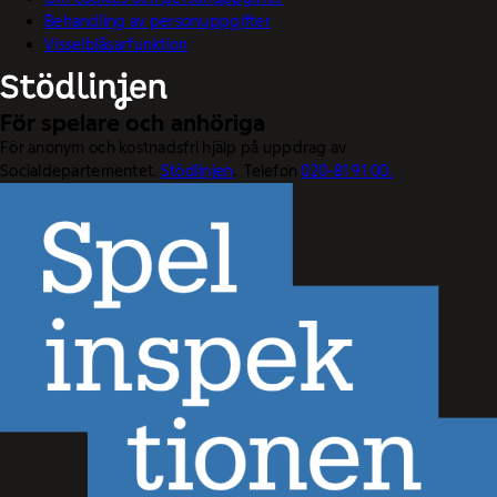
Behandling av personuppgifter
Visselblåsarfunktion
För spelare och anhöriga
För anonym och kostnadsfri hjälp på uppdrag av
Socialdepartementet.
Stödlinjen
. Telefon
020-81 91 00.