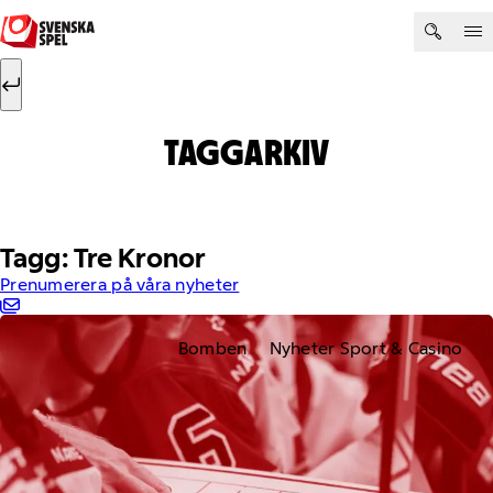
Hoppa till innehåll
Sök efter:
Sök
TAGGARKIV
Tagg: Tre Kronor
Prenumerera på våra nyheter
Bomben
Nyheter Sport & Casino