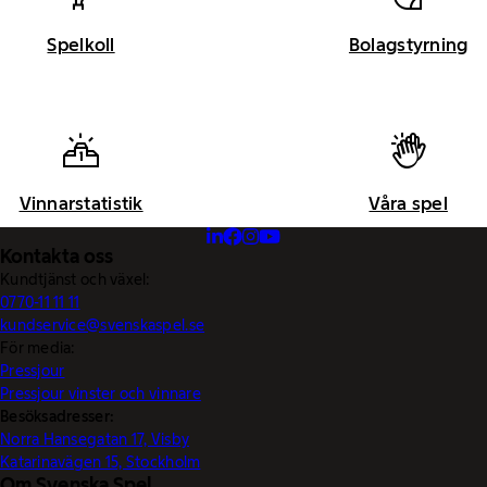
Spelkoll
Bolagstyrning
Vinnarstatistik
Våra spel
Kontakta oss
Kundtjänst och växel:
0770-11 11 11
kundservice@svenskaspel.se
För media:
Pressjour
Pressjour vinster och vinnare
Besöksadresser:
Norra Hansegatan 17, Visby
Katarinavägen 15, Stockholm
Om Svenska Spel