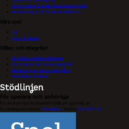
Så motverkar Svenska Spel penningtvätt
Användning av AI för kommunikation
Våra spel
Tur
Sport & Casino
Villkor och integritet
Välj dina cookieinställningar
Om cookies och personuppgifter
Behandling av personuppgifter
Visselblåsarfunktion
För spelare och anhöriga
För anonym och kostnadsfri hjälp på uppdrag av
Socialdepartementet.
Stödlinjen
. Telefon
020-81 91 00.