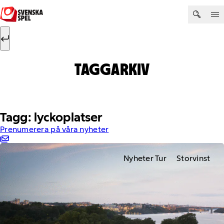
Hoppa till innehåll
Sök efter:
Sök
TAGGARKIV
Tagg: lyckoplatser
Prenumerera på våra nyheter
Nyheter Tur
Storvinst