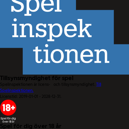
Tillsynsmyndighet för spel
Spelinspektionen är licens- och tillsynsmyndighet.
Till
Spelinspektionen.
Licenstid: 2019-01-01 - 2028-12-31.
Spel för dig över 18 år