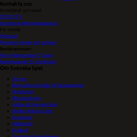
Kontakta oss
Kundtjänst och växel:
0770-11 11 11
kundservice@svenskaspel.se
För media:
Pressjour
Pressjour vinster och vinnare
Besöksadresser:
Norra Hansegatan 17, Visby
Katarinavägen 15, Stockholm
Om Svenska Spel
Om oss
Börja sälja spel eller bli Vegaspartner
Nyhetsrum
Våra logotyper
Jobba på Svenska Spel
Vanliga frågor & svar
Sponsring
Hållbarhet
Spelkoll
Skydd mot bedrägerier