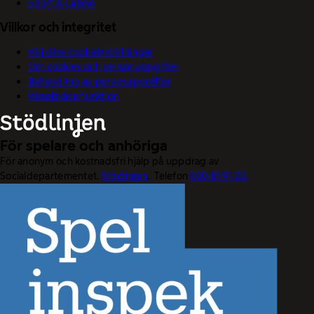
Sport & Casino
Villkor och integritet
Välj dina cookieinställningar
Om cookies och personuppgifter
Behandling av personuppgifter
Visselblåsarfunktion
För spelare och anhöriga
För anonym och kostnadsfri hjälp på uppdrag av
Socialdepartementet.
Stödlinjen
. Telefon
020-81 91 00.