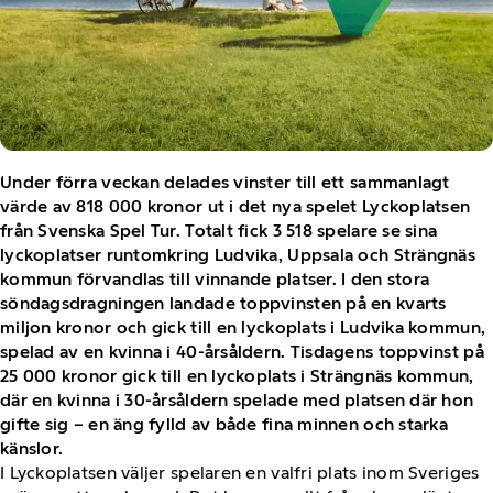
Under förra veckan delades vinster till ett sammanlagt
värde av 818 000 kronor ut i det nya spelet Lyckoplatsen
från Svenska Spel Tur. Totalt fick 3 518 spelare se sina
lyckoplatser runtomkring Ludvika, Uppsala och Strängnäs
kommun förvandlas till vinnande platser. I den stora
söndagsdragningen landade toppvinsten på en kvarts
miljon kronor och gick till en lyckoplats i Ludvika kommun,
spelad av en kvinna i 40-årsåldern. Tisdagens toppvinst på
25 000 kronor gick till en lyckoplats i Strängnäs kommun,
där en kvinna i 30-årsåldern spelade med platsen där hon
gifte sig – en äng fylld av både fina minnen och starka
känslor.
I Lyckoplatsen väljer spelaren en valfri plats inom Sveriges