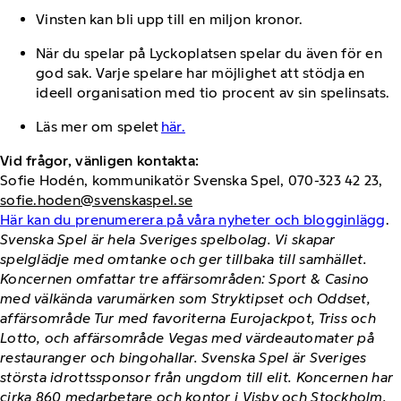
Vinsten kan bli upp till en miljon kronor.
När du spelar på Lyckoplatsen spelar du även för en
god sak. Varje spelare har möjlighet att stödja en
ideell organisation med tio procent av sin spelinsats.
Läs mer om spelet
här.
Vid frågor, vänligen kontakta:
Sofie Hodén, kommunikatör Svenska Spel, 070-323 42 23,
sofie.hoden@svenskaspel.se
Här kan du prenumerera på våra nyheter och blogginlägg
.
Svenska Spel är hela Sveriges spelbolag. Vi skapar
spelglädje med omtanke och ger tillbaka till samhället.
Koncernen omfattar tre affärsområden: Sport & Casino
med välkända varumärken som Stryktipset och Oddset,
affärsområde Tur med favoriterna Eurojackpot, Triss och
Lotto, och affärsområde Vegas med värdeautomater på
restauranger och bingohallar. Svenska Spel är Sveriges
största idrottssponsor från ungdom till elit. Koncernen har
cirka 860 medarbetare och kontor i Visby och Stockholm.