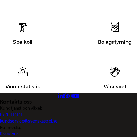
Spelkoll
Bolagstyrning
Vinnarstatistik
Våra spel
Kontakta oss
Kundtjänst och växel:
0770-11 11 11
kundservice@svenskaspel.se
För media:
Pressjour