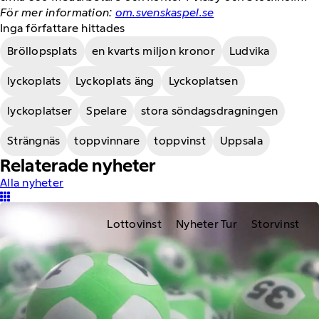
För mer information:
om.svenskaspel.se
Inga författare hittades
Bröllopsplats
en kvarts miljon kronor
Ludvika
lyckoplats
Lyckoplats äng
Lyckoplatsen
lyckoplatser
Spelare
stora söndagsdragningen
Strängnäs
toppvinnare
toppvinst
Uppsala
Relaterade nyheter
Alla nyheter
Lottovinst
Nyheter Tur
Storvinst