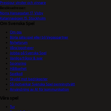
Pressjour vinster och vinnare
Besöksadresser:
Norra Hansegatan 17, Visby
Katarinavägen 15, Stockholm
Om Svenska Spel
Om oss
Börja sälja spel eller bli Vegaspartner
Nyhetsrum
Våra logotyper
Jobba på Svenska Spel
Vanliga frågor & svar
Sponsring
Hållbarhet
Spelkoll
Skydd mot bedrägerier
Så motverkar Svenska Spel penningtvätt
Användning av AI för kommunikation
Våra spel
Tur