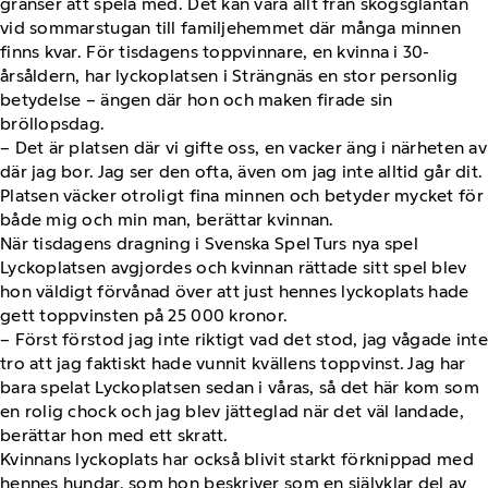
gränser att spela med. Det kan vara allt från skogsgläntan
vid sommarstugan till familjehemmet där många minnen
finns kvar. För tisdagens toppvinnare, en kvinna i 30-
årsåldern, har lyckoplatsen i Strängnäs en stor personlig
betydelse – ängen där hon och maken firade sin
bröllopsdag.
– Det är platsen där vi gifte oss, en vacker äng i närheten av
där jag bor. Jag ser den ofta, även om jag inte alltid går dit.
Platsen väcker otroligt fina minnen och betyder mycket för
både mig och min man, berättar kvinnan.
När tisdagens dragning i Svenska Spel Turs nya spel
Lyckoplatsen avgjordes och kvinnan rättade sitt spel blev
hon väldigt förvånad över att just hennes lyckoplats hade
gett toppvinsten på 25 000 kronor.
– Först förstod jag inte riktigt vad det stod, jag vågade inte
tro att jag faktiskt hade vunnit kvällens toppvinst. Jag har
bara spelat Lyckoplatsen sedan i våras, så det här kom som
en rolig chock och jag blev jätteglad när det väl landade,
berättar hon med ett skratt.
Kvinnans lyckoplats har också blivit starkt förknippad med
hennes hundar, som hon beskriver som en självklar del av