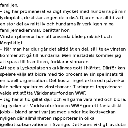
familjen.
– Jag har promenerat väldigt mycket med hundarna på min
lyckoplats, de älskar ängen de också. Djuren har alltid varit
en stor del av mitt liv och hundarna är verkligen mina
familjemedlemmar, berättar hon.
Vinsten planerar hon att använda både praktiskt och
långsiktigt.
– När man har djur går det alltid åt en del, så lite av vinsten
kommer att gå till hundarna. Men mestadels kommer jag
att spara till framtiden, förklarar vinnaren.
Att spela Lyckoplatsen ska kännas gott i hjärtat. Därför kan
spelare välja att bidra med tio procent av sin spelinsats till
en ideell organisation. Det kostar inget extra och påverkar
inte heller spelarens vinstchanser. Tisdagens toppvinnare
valde att stötta Världsnaturfonden WWF.
– Jag har alltid gillat djur och vill gärna vara med och bidra.
Jag tycker att Världsnaturfonden WWF gör ett fantastiskt
jobb – bland annat var jag med under Igelkottsveckan
nyligen där allmänheten rapporterar in olika
igelkottsobservationer i Sverige. Det känns viktigt, avslutar