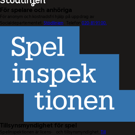
För spelare och anhöriga
För anonym och kostnadsfri hjälp på uppdrag av
Socialdepartementet.
Stödlinjen
. Telefon
020-81 91 00.
Tillsynsmyndighet för spel
Spelinspektionen är licens- och tillsynsmyndighet.
Till