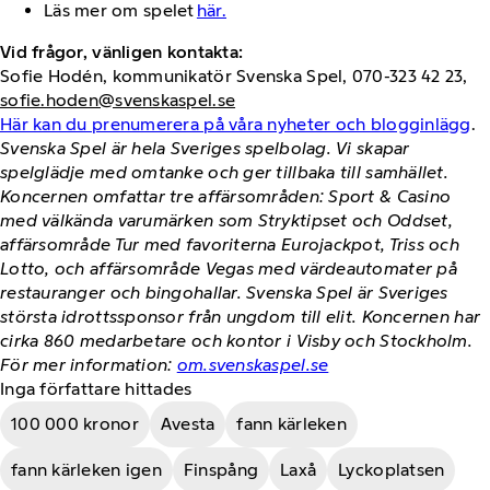
Läs mer om spelet
här.
Vid frågor, vänligen kontakta:
Sofie Hodén, kommunikatör Svenska Spel, 070-323 42 23,
sofie.hoden@svenskaspel.se
Här kan du prenumerera på våra nyheter och blogginlägg
.
Svenska Spel är hela Sveriges spelbolag. Vi skapar
spelglädje med omtanke och ger tillbaka till samhället.
Koncernen omfattar tre affärsområden: Sport & Casino
med välkända varumärken som Stryktipset och Oddset,
affärsområde Tur med favoriterna Eurojackpot, Triss och
Lotto, och affärsområde Vegas med värdeautomater på
restauranger och bingohallar. Svenska Spel är Sveriges
största idrottssponsor från ungdom till elit. Koncernen har
cirka 860 medarbetare och kontor i Visby och Stockholm.
För mer information:
om.svenskaspel.se
Inga författare hittades
100 000 kronor
Avesta
fann kärleken
fann kärleken igen
Finspång
Laxå
Lyckoplatsen