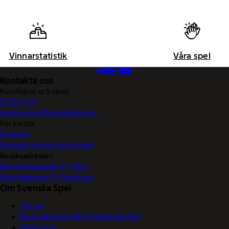
Vinnarstatistik
Våra spel
Kontakta oss
Kundtjänst och växel:
0770-11 11 11
kundservice@svenskaspel.se
För media:
Pressjour
Pressjour vinster och vinnare
Besöksadresser:
Norra Hansegatan 17, Visby
Katarinavägen 15, Stockholm
Om Svenska Spel
Om oss
Börja sälja spel eller bli Vegaspartner
Nyhetsrum