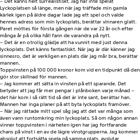
– Det känns helt surrealistiskt. Jag har inte spelat
Lyckoplatsen så länge, men när jag träffade min gamla
kärlek igen på äldre dagar lade jag ett spel och valde
hennes adress som min lyckoplats, berättar vinnaren glatt.
Paret möttes för första gången när de var 22 år och efter
många år på olika håll fann de varandra på nytt.
– Det är en otrolig glädje att ha vunnit med just denna
lyckoplats. Det känns fantastiskt. När jag är där känner jag
sinnesro, det är verkligen en plats där jag mår bra, berättar
mannen.
Toppvinsten på 100 000 kronor kom vid en tidpunkt då den
gör stor skillnad för mannen.
– Jag kommer att sätta in vinsten på ett sparande. Det
betyder att jag får mer pengar i plånboken varje månad –
det här kom i så rätt tid så det är inte sant, berättar han.
Mannen har inga planer på att byta lyckoplats framöver.
– När jag rättade mitt spel såg jag att det var många som
även vann runtomkring min lyckoplats. Så om någon annan
vinner toppvinsten i närheten igen har jag fortfarande
chans på vinst i en av de lägre vinstgrupperna. Jag kommer
absolut att fortsätta spela på samma plats, avslutar