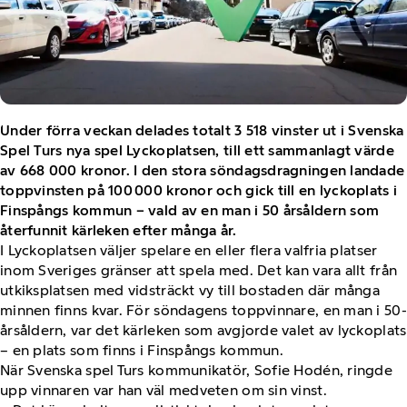
Under förra veckan delades totalt 3 518 vinster ut i Svenska
Spel Turs nya spel Lyckoplatsen, till ett sammanlagt värde
av 668 000 kronor. I den stora söndagsdragningen landade
toppvinsten på 100 000 kronor och gick till en lyckoplats i
Finspångs kommun – vald av en man i 50 årsåldern som
återfunnit kärleken efter många år.
I Lyckoplatsen väljer spelare en eller flera valfria platser
inom Sveriges gränser att spela med. Det kan vara allt från
utkiksplatsen med vidsträckt vy till bostaden där många
minnen finns kvar. För söndagens toppvinnare, en man i 50-
årsåldern, var det kärleken som avgjorde valet av lyckoplats
– en plats som finns i Finspångs kommun.
När Svenska spel Turs kommunikatör, Sofie Hodén, ringde
upp vinnaren var han väl medveten om sin vinst.