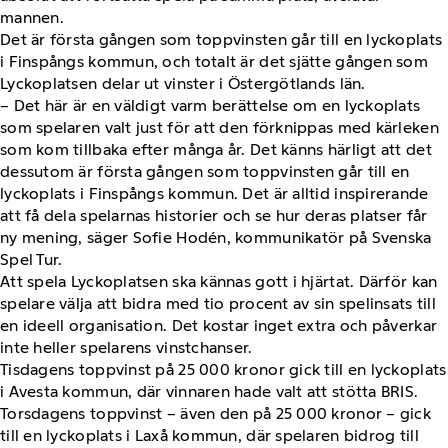
mannen.
Det är första gången som toppvinsten går till en lyckoplats
i Finspångs kommun, och totalt är det sjätte gången som
Lyckoplatsen delar ut vinster i Östergötlands län.
– Det här är en väldigt varm berättelse om en lyckoplats
som spelaren valt just för att den förknippas med kärleken
som kom tillbaka efter många år. Det känns härligt att det
dessutom är första gången som toppvinsten går till en
lyckoplats i Finspångs kommun. Det är alltid inspirerande
att få dela spelarnas historier och se hur deras platser får
ny mening, säger Sofie Hodén, kommunikatör på Svenska
Spel Tur.
Att spela Lyckoplatsen ska kännas gott i hjärtat. Därför kan
spelare välja att bidra med tio procent av sin spelinsats till
en ideell organisation. Det kostar inget extra och påverkar
inte heller spelarens vinstchanser.
Tisdagens toppvinst på 25 000 kronor gick till en lyckoplats
i Avesta kommun, där vinnaren hade valt att stötta BRIS.
Torsdagens toppvinst – även den på 25 000 kronor – gick
till en lyckoplats i Laxå kommun, där spelaren bidrog till