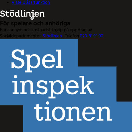
Visselblåsarfunktion
För spelare och anhöriga
För anonym och kostnadsfri hjälp på uppdrag av
Socialdepartementet.
Stödlinjen
. Telefon
020-81 91 00.