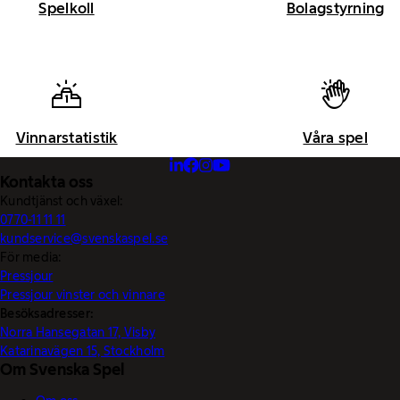
Spelkoll
Bolagstyrning
Vinnarstatistik
Våra spel
Kontakta oss
Kundtjänst och växel:
0770-11 11 11
kundservice@svenskaspel.se
För media:
Pressjour
Pressjour vinster och vinnare
Besöksadresser:
Norra Hansegatan 17, Visby
Katarinavägen 15, Stockholm
Om Svenska Spel