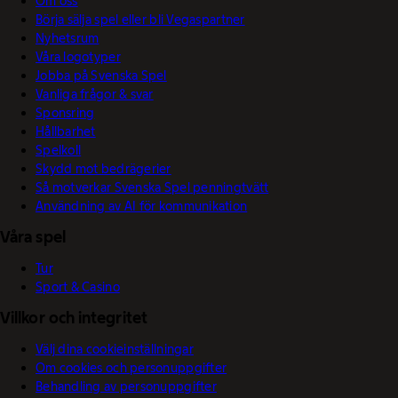
Om oss
Börja sälja spel eller bli Vegaspartner
Nyhetsrum
Våra logotyper
Jobba på Svenska Spel
Vanliga frågor & svar
Sponsring
Hållbarhet
Spelkoll
Skydd mot bedrägerier
Så motverkar Svenska Spel penningtvätt
Användning av AI för kommunikation
Våra spel
Tur
Sport & Casino
Villkor och integritet
Välj dina cookieinställningar
Om cookies och personuppgifter
Behandling av personuppgifter