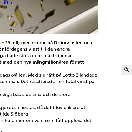
ntakter
r – 25 miljoner kronor på Drömvinsten och
ör lördagens vinst till den andra
liga både stora och små drömmar.
kt med den nya mångmiljonären för att
ter:
ördagskvällen. Med sju rätt på Lotto 2 landade
tsumman. Det resulterade i en total vinst på
verkliga både de små och de stora
gjordes i höstas, då det blev enklare att
atilda Sjöberg.
och höra mer om vem som fått uppleva det