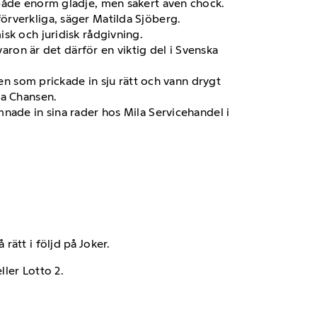
 både enorm glädje, men säkert även chock.
örverkliga, säger Matilda Sjöberg.
isk och juridisk rådgivning.
varon är det därför en viktig del i Svenska
ten som prickade in sju rätt och vann drygt
ra Chansen.
nade in sina rader hos Mila Servicehandel i
rätt i följd på Joker.
ller Lotto 2.