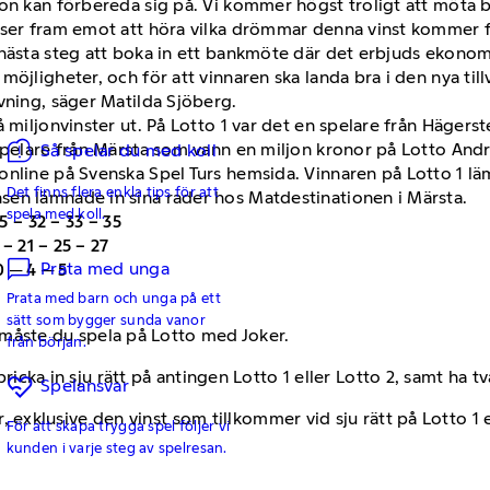
gon kan förbereda sig på. Vi kommer högst troligt att möta
 ser fram emot att höra vilka drömmar denna vinst kommer f
 nästa steg att boka in ett bankmöte där det erbjuds ekonom
öjligheter, och för att vinnaren ska landa bra i den nya till
ivning, säger Matilda Sjöberg.
 miljonvinster ut. På Lotto 1 var det en spelare från Hägers
 spelare från Märsta som vann en miljon kronor på Lotto And
Så spelar du med koll
nline på Svenska Spel Turs hemsida. Vinnaren på Lotto 1 läm
Det finns flera enkla tips för att
en lämnade in sina rader hos Matdestinationen i Märsta.
spela med koll.
5 – 32 – 33 – 35
 – 21 – 25 – 27
Prata med unga
0 ─ 4 ─ 5
Prata med barn och unga på ett
sätt som bygger sunda vanor
 måste du spela på Lotto med Joker.
från början.
cka in sju rätt på antingen Lotto 1 eller Lotto 2, samt ha två 
Spelansvar
, exklusive den vinst som tillkommer vid sju rätt på Lotto 1 e
För att skapa trygga spel följer vi
kunden i varje steg av spelresan.