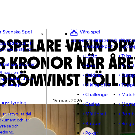
 Svenska Spel
Våra spel
OSPELARE VANN DRY
Läs mer om våra spel och affärso
ss, vad vi gör, vår
Eurojackpot
Lycko
och vad vi står för.
R KRONOR NÄR ÅRE
Lotto
Triss
mhällsrelationer
Keno
Strykt
DRÖMVINST FÖLL U
Almedalen, en
Oddset
Europ
e spelmarknad och
Vikinglotto
Toppt
gagemang på
Challenge
Matc
14 mars 2026
lagsstyrning
Casino
Moma
Måltipset
Bomb
r vi styrs, ta del
okument och lär
Rubbet
Bingo
yrelse och
ledning.
Poker