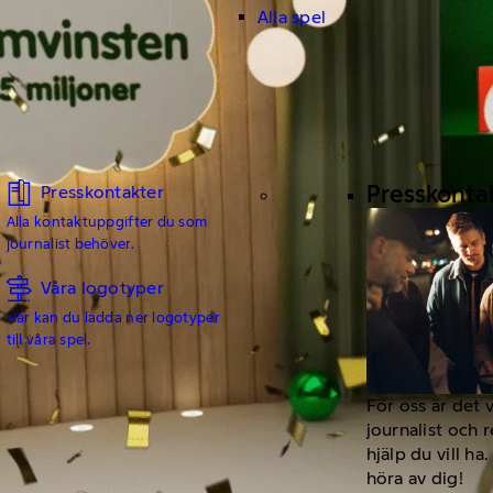
Alla spel
Presskonta
Presskontakter
Alla kontaktuppgifter du som
journalist behöver.
Våra logotyper
Här kan du ladda ner logotyper
till våra spel.
För oss är det 
journalist och 
hjälp du vill h
höra av dig!