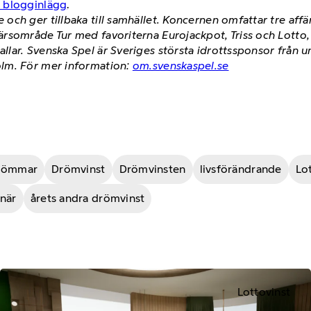
h blogginlägg
.
och ger tillbaka till samhället. Koncernen omfattar tre af
ärsområde Tur med favoriterna Eurojackpot, Triss och Lott
ar. Svenska Spel är Sveriges största idrottssponsor från un
lm. För mer information:
om.svenskaspel.se
römmar
Drömvinst
Drömvinsten
livsförändrande
Lo
när
årets andra drömvinst
Lottovinst