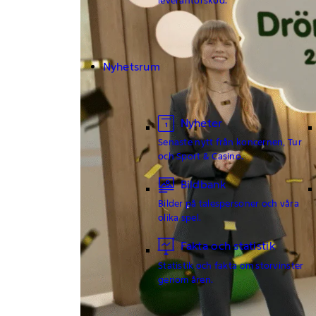
Nyhetsrum
Nyheter
Senaste nytt från koncernen, Tur
och Sport & Casino.
Bildbank
Bilder på talespersoner och våra
olika spel.
Fakta och statistik
Statistik och fakta om storvinster
genom åren.