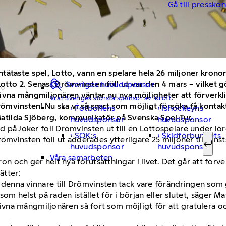
Gå till pressko
tätaste spel, Lotto, vann en spelare hela 26 miljoner krono
Lotto 2. Senast Drömvinsten föll ut var den 4 mars – vilket g
Sveriges huvudsponsor
livna mångmiljonären väntar nu nya möjligheter att förverk
Vi är Sveriges största sponsor av idrott.
ömvinsten! Nu ska vi så snart som möjligt försöka få konta
Fotbollens
Ishockeyns
Sök ef
r Matilda Sjöberg, kommunikatör på Svenska Spel Tur.
huvudsponsor
huvudsponsor
öljd på Joker föll Drömvinsten ut till en Lottospelare under l
SOK:s
Skidförbundets
ömvinsten föll ut adderades ytterligare 25 miljoner till vins
huvudsponsor
huvudsponsor
Sök
Våra samarbeten
aron och ger helt nya förutsättningar i livet. Det går att för
ätter:
ra denna vinnare till Drömvinsten tack vare förändringen som 
om helst på raden istället för i början eller slutet, säger M
vna mångmiljonären så fort som möjligt för att gratulera 