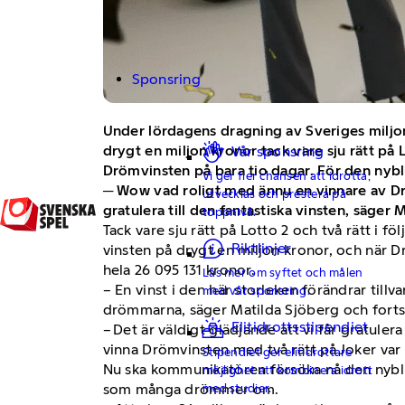
Sponsring
Under lördagens dragning av Sveriges miljon
drygt en miljon kronor tack vare sju rätt på 
Vår sponsring
Drömvinsten på bara tio dagar. För den nyb
Vi ger fler chansen att idrotta,
─ Wow vad roligt med ännu en vinnare av Dr
utvecklas och prestera på
gratulera till den fantastiska vinsten, säge
toppnivå.
Tack vare sju rätt på Lotto 2 och två rätt i f
Riktlinjer
vinsten på drygt en miljon kronor, och när Dr
hela 26 095 131 kronor.
Läs mer om syftet och målen
– En vinst i den här storleken förändrar tillv
med vår sponsring.
drömmarna, säger Matilda Sjöberg och forts
Elitidrottsstipendiet
– Det är väldigt glädjande att vi får gratule
vinna Drömvinsten med två rätt på Joker var s
Stipendiet ger elitidrottare
Nu ska kommunikatören försöka nå den nybli
möjlighet att kombinera idrott
med studier.
som många drömmer om.