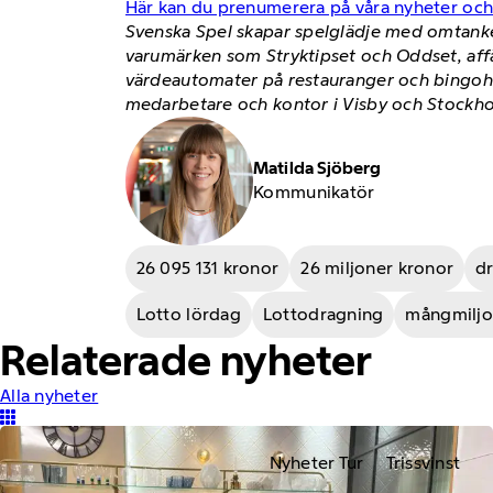
Här kan du prenumerera på våra nyheter oc
Svenska Spel skapar spelglädje med omtanke 
varumärken som Stryktipset och Oddset, aff
värdeautomater på restauranger och bingohall
medarbetare och kontor i Visby och Stockho
Matilda Sjöberg
Kommunikatör
26 095 131 kronor
26 miljoner kronor
d
Lotto lördag
Lottodragning
mångmiljo
Relaterade nyheter
Alla nyheter
Nyheter Tur
Trissvinst