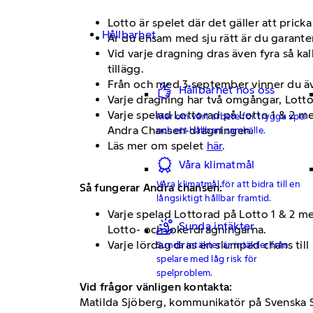
Lotto är spelet där det gäller att prick
Hållbarhet
Är du ensam med sju rätt är du garanter
Vid varje dragning dras även fyra så ka
tillägg.
Från och med 3 september vinner du äve
Hållbarhet hos oss
Varje dragning har två omgångar, Lotto 1
Varje spelad Lottorad på Lotto 1 & 2 med
Mer om vårt arbete för trygga spel
Andra Chansen-dragningen.
och ett hållbart samhälle.
Läs mer om spelet
här
.
Våra klimatmål
Våra klimatmål för att bidra till en
Så fungerar Andra chansen: ​
långsiktigt hållbar framtid.
Varje spelad Lottorad på Lotto 1 &​ 2 m
Sunda intäkter
Lotto- och Jokerdragningarna.​
Varje lördag dras en slumpad chans til
Sunda intäkter är intäkter från
spelare med låg risk för
spelproblem.
Vid frågor vänligen kontakta:
Matilda Sjöberg, kommunikatör på Svenska S