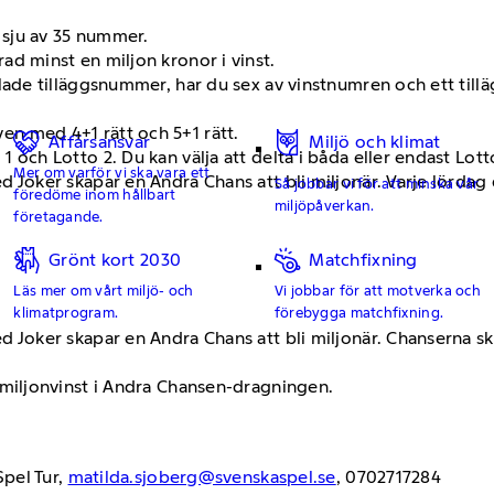
a sju av 35 nummer.
ad minst en miljon kronor i vinst.
llade tilläggsnummer, har du sex av vinstnumren och ett til
n med 4+1 rätt och 5+1 rätt.
Affärsansvar
Miljö och klimat
 och Lotto 2. Du kan välja att delta i båda eller endast Lotto
Mer om varför vi ska vara ett
 Joker skapar en Andra Chans att bli miljonär. Varje lördag d
Så jobbar vi för att minska vår
föredöme inom hållbart
miljöpåverkan.
företagande.
Grönt kort 2030
Matchfixning
Läs mer om vårt miljö- och
Vi jobbar för att motverka och
klimatprogram.
förebygga matchfixning.
ed Joker skapar en Andra Chans att bli miljonär. Chanserna s
l miljonvinst i Andra Chansen-dragningen.
pel Tur,
matilda.sjoberg@svenskaspel.se
, 0702717284