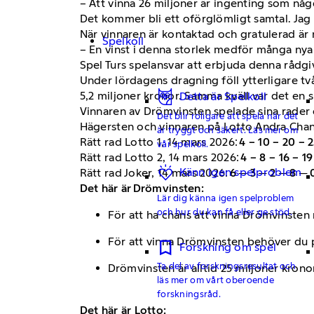
– Att vinna 26 miljoner är ingenting som nå
Det kommer bli ett oförglömligt samtal. Jag
När vinnaren är kontaktad och gratulerad är
Spelkoll
– En vinst i denna storlek medför många nya m
Spel Turs spelansvar att erbjuda denna rådg
Under lördagens dragning föll ytterligare två
5,2 miljoner kronor. Samma kväll var det en
Detta är Spelkoll
Vinnaren av Drömvinsten spelade sina rader o
Det blir roligare att spela när det
Hägersten och vinnaren på Lotto Andra Chans
är tryggt och säkert. Läs mer om
Rätt rad Lotto 1, 14 mars 2026:
4 – 10 – 20 – 2
vår spelkoll.
Rätt rad Lotto 2, 14 mars 2026:
4 – 8 – 16 – 19
Känn igen spelproblem
Rätt rad Joker, 14 mars 2026:
6 ─ 3 ─ 2 ─ 8 ─ 
Det här är Drömvinsten:
Lär dig känna igen spelproblem
och hur du kan få eller ge stöd.
För att ha chans att vinna Drömvinsten
För att vinna Drömvinsten behöver du pri
Forskning om spel
Ta del av forskningsresultat och
Drömvinsten är alltid 25 miljoner kronor
läs mer om vårt oberoende
forskningsråd.
Det här är Lotto: