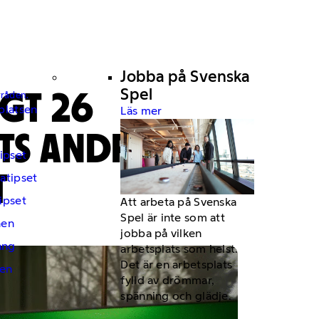
Jobba på Svenska
GT 26
Spel
mråden.
platsen
Läs mer
TS ANDRA
ipset
T
atipset
ipset
Att arbeta på Svenska
Spel är inte som att
hen
jobba på vilken
ng
arbetsplats som helst.
Det är en arbetsplats
en
fylld av drömmar,
spänning och glädje.