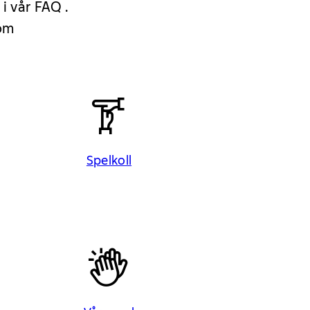
 i vår FAQ .
 om
Spelkoll