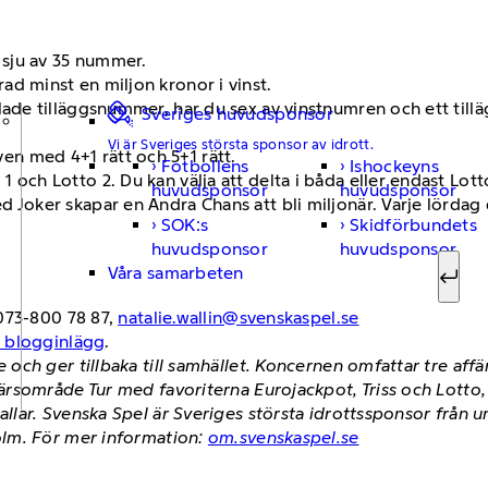
a sju av 35 nummer.
ad minst en miljon kronor i vinst.
llade tilläggsnummer, har du sex av vinstnumren och ett til
Sveriges huvudsponsor
Vi är Sveriges största sponsor av idrott.
n med 4+1 rätt och 5+1 rätt.
Fotbollens
Ishockeyns
 och Lotto 2. Du kan välja att delta i båda eller endast Lotto
huvudsponsor
huvudsponsor
 Joker skapar en Andra Chans att bli miljonär. Varje lördag d
Sök ef
SOK:s
Skidförbundets
huvudsponsor
huvudsponsor
Våra samarbeten
Sök
073-800 78 87,
natalie.wallin@svenskaspel.se
h blogginlägg
.
och ger tillbaka till samhället. Koncernen omfattar tre af
ärsområde Tur med favoriterna Eurojackpot, Triss och Lott
ar. Svenska Spel är Sveriges största idrottssponsor från un
lm. För mer information:
om.svenskaspel.se