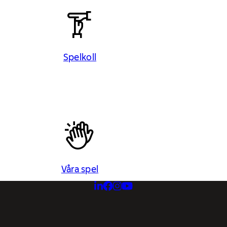
Spelkoll
Våra spel