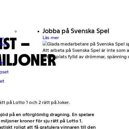
Jobba på Svenska Spel
ST –
Läs mer
en.
tsen
Att arbeta på Svenska Spel är inte som a
MILJONER
arbetsplats fylld av drömmar, spänning 
set
pset
et
g
 bjöd på en oförglömlig dragning. En spelare
iljoner kronor för sju rätt på Lotto 1.
tiskt roligt att få gratulera vinnaren till den