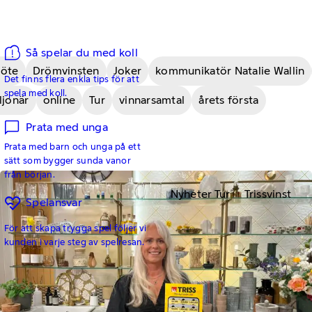
Så spelar du med koll
öte
Drömvinsten
Joker
kommunikatör Natalie Wallin
Det finns flera enkla tips för att
spela med koll.
jonär
online
Tur
vinnarsamtal
årets första
Prata med unga
Prata med barn och unga på ett
sätt som bygger sunda vanor
från början.
Nyheter Tur
Trissvinst
Spelansvar
För att skapa trygga spel följer vi
kunden i varje steg av spelresan.