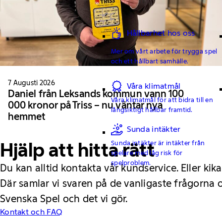
Hållbarhet hos oss
Mer om vårt arbete för trygga spel
och ett hållbart samhälle.
7 Augusti 2026
Våra klimatmål
Daniel från Leksands kommun vann 100
Våra klimatmål för att bidra till en
000 kronor på Triss – nu väntar nya
långsiktigt hållbar framtid.
hemmet
Sunda intäkter
Hjälp att hitta rätt
Sunda intäkter är intäkter från
spelare med låg risk för
spelproblem.
Du kan alltid kontakta vår kundservice. Eller kika
Där samlar vi svaren på de vanligaste frågorna
Svenska Spel och det vi gör.
Kontakt och FAQ