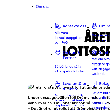
Hoppa till innehåll
Om oss
Kontakta oss
Om Sv
ÅRE
Alla våra
Mer om oss, 
kontaktuppgifter
historia och 
och FAQ.
LOTTOSP
Ombud &
Samhä
Partner
Mer om Alme
tryggare sp
Så börjar du sälja
vårt engag
våra spel och lotter.
Gotland.
Leverantörer
Bolag
& inköp
Läs om hur v
Mer om hur du blir
Under onsdagskvällen föll Drömvinsten ut för
av styrdoku
leverantör, aktuella
känna styre
vann över 33,8 miljoner kronor på Lotto – 25 
upphandlingar och
koncernledn
– Det är otroligt roligt att Drömvinsten har g
vår leverantörskod.