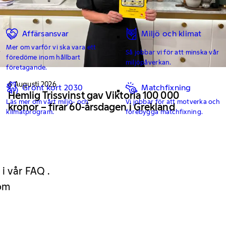
Affärsansvar
Miljö och klimat
Mer om varför vi ska vara ett
Så jobbar vi för att minska vår
föredöme inom hållbart
miljöpåverkan.
företagande.
6 Augusti 2026
Grönt kort 2030
Matchfixning
Hemlig Trissvinst gav Viktoria 100 000
Läs mer om vårt miljö- och
Vi jobbar för att motverka och
kronor – firar 60-årsdagen i Grekland
klimatprogram.
förebygga matchfixning.
 i vår FAQ .
 om