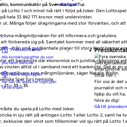
allin, kommunikatör på Svenska Spel Tur.
Alla spel
 på Lotto 1 och minst två rätt i följd på Joker. Den Lottospe
å hela 33 862 171 kronor med undervinster.
ller ut. Många följer dragningarna med stor förväntan, och at
blivna mångmiljonären för att informera och gratulera.
rt att förbereda sig på. Samtalet kommer med all säkerhet a
n – från små guldkantade planer till stora livsdrömmar som
Presskonta
Presskontakter
Alla kontaktuppgifter du som
ntar ett bankmöte där ekonomisk och juridisk rådgivning er
journalist behöver.
s vinsten alltid ut i samband med ett bankmöte. Det är en vi
ras nya tillvaro som mångmiljonärer, säger Natalie Wallin.
Våra logotyper
Svenska Spel Turs hemsida.
För oss är det 
Här kan du ladda ner logotyper
 – 21 – 33 – 35
journalist och 
till våra spel.
hjälp du vill h
höra av dig!
Gå till pressko
 måste du spela på Lotto med Joker.
cka in sju rätt på antingen Lotto 1 eller Lotto 2, samt ha två 
, exklusive den vinst som tillkommer vid sju rätt på Lotto 1 e