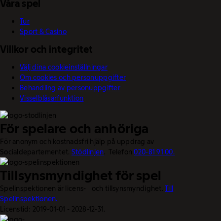
Våra spel
Tur
Sport & Casino
Villkor och integritet
Välj dina cookieinställningar
Om cookies och personuppgifter
Behandling av personuppgifter
Visselblåsarfunktion
För spelare och anhöriga
För anonym och kostnadsfri hjälp på uppdrag av
Socialdepartementet.
Stödlinjen
. Telefon
020-81 91 00.
Tillsynsmyndighet för spel
Spelinspektionen är licens- och tillsynsmyndighet.
Till
Spelinspektionen.
Licenstid: 2019-01-01 - 2028-12-31.