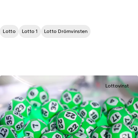
Lotto
Lotto 1
Lotto Drömvinsten
Lottovinst