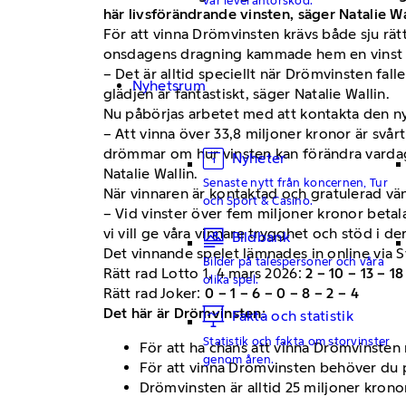
här livsförändrande vinsten, säger Natalie W
För att vinna Drömvinsten krävs både sju rätt
onsdagens dragning kammade hem en vinst p
– Det är alltid speciellt när Drömvinsten fa
Nyhetsrum
glädjen är fantastiskt, säger Natalie Wallin.
Nu påbörjas arbetet med att kontakta den ny
– Att vinna över 33,8 miljoner kronor är svå
drömmar om hur vinsten kan förändra vardage
Nyheter
Natalie Wallin.
Senaste nytt från koncernen, Tur
När vinnaren är kontaktad och gratulerad vä
och Sport & Casino.
– Vid vinster över fem miljoner kronor betala
vi vill ge våra vinnare trygghet och stöd i de
Bildbank
Det vinnande spelet lämnades in online via 
Bilder på talespersoner och våra
Rätt rad Lotto 1, 4 mars 2026:
2 – 10 – 13 – 18
olika spel.
Rätt rad Joker:
0 – 1 – 6 – 0 – 8 – 2 – 4
Det här är Drömvinsten:
Fakta och statistik
Statistik och fakta om storvinster
För att ha chans att vinna Drömvinsten
genom åren.
För att vinna Drömvinsten behöver du pri
Drömvinsten är alltid 25 miljoner kronor