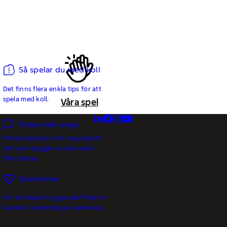
Så spelar du med koll
Det finns flera enkla tips för att
spela med koll.
Våra spel
Prata med unga
Prata med barn och unga på ett
sätt som bygger sunda vanor
från början.
Spelansvar
För att skapa trygga spel följer vi
kunden i varje steg av spelresan.