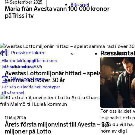
14 September 2025
Alla spel
Maria från Avesta vann 100 000 kronor
på Triss i tv
Presskonta
Presskontakter
Lottovinst
Alla kontaktuppgifter du som
13 September 2024
journalist behöver.
Avestas Lottomiljonär hittad – spelat
Våra logotyper
samma rad i över 30 år
Här kan du ladda ner logotyper
till våra spel.
Lottovinst
För oss är det 
journalist och 
11 Maj 2024
Årets första miljonvinst till Avesta – 3,3
hjälp du vill h
miljoner på Lotto
höra av dig!