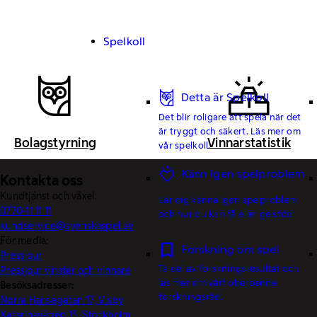
Spelkoll
Detta är Spelkoll
Det blir roligare att spela när det
är tryggt och säkert. Läs mer om
Bolagstyrning
Vinnarstatistik
vår spelkoll.
Känn igen spelproblem
Kontakta oss
Kundtjänst och växel:
Lär dig känna igen spelproblem
0770-11 11 11
och hur du kan få eller ge stöd.
kundservice@svenskaspel.se
För media:
Forskning om spel
Pressjour
Ta del av forskningsresultat och
Pressjour vinster och vinnare
läs mer om vårt oberoende
Besöksadresser:
forskningsråd.
Norra Hansegatan 17, Visby
Katarinavägen 15, Stockholm