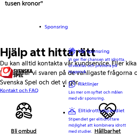
tusen kronor”
Sponsring
Hjälp att hitta rätt
Vår sponsring
Vi ger fler chansen att idrotta,
Du kan alltid kontakta vår kundservice. Eller kika
utvecklas och prestera på
toppnivå.
Där samlar vi svaren på de vanligaste frågorna
Svenska Spel och det vi gör.
Riktlinjer
Kontakt och FAQ
Läs mer om syftet och målen
med vår sponsring.
Elitidrottsstipendiet
Stipendiet ger elitidrottare
möjlighet att kombinera idrott
Bli ombud
Hållbarhet
med studier.