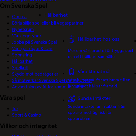
Om Svenska Spel
Hållbarhet
Om oss
Börja sälja spel eller bli Vegaspartner
Nyhetsrum
Våra logotyper
Hållbarhet hos oss
Jobba på Svenska Spel
Vanliga frågor & svar
Mer om vårt arbete för trygga spel
Sponsring
och ett hållbart samhälle.
Hållbarhet
Spelkoll
Våra klimatmål
Skydd mot bedrägerier
Våra klimatmål för att bidra till en
Så motverkar Svenska Spel penningtvätt
långsiktigt hållbar framtid.
Användning av AI för kommunikation
Våra spel
Sunda intäkter
Sunda intäkter är intäkter från
Tur
spelare med låg risk för
Sport & Casino
spelproblem.
Villkor och integritet