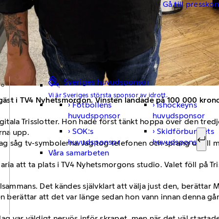
Gå till pressko
Sveriges huvudsponsor
Vi är Sveriges största sponsor av idrott.
issgäst i TV4 Nyhetsmorgon. Vinsten landade på 100 000 kr
Fotbollens
Ishockeyns
Sök ef
huvudsponsor
huvudsponsor
gitala Trisslotter. Hon hade först tänkt hoppa över den tred
SOK:s
Skidförbundets
rna upp.
huvudsponsor
huvudsponsor
r jag såg tv-symbolerna. Jag tog telefonen och sprang ut till 
Sök
Våra samarbeten
 att ta plats i TV4 Nyhetsmorgons studio. Valet föll på Tri
sammans. Det kändes självklart att välja just den, berättar M
en berättar att det var länge sedan hon vann innan denna gå
 Jag var väldigt nervös inför skrapet, men när det väl startad