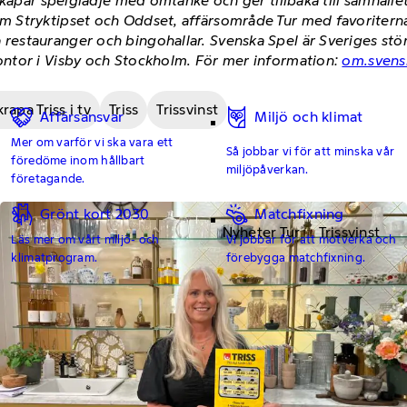
skapar spelglädje med omtanke och ger tillbaka till samhäll
 Stryktipset och Oddset, affärsområde Tur med favoriterna 
stauranger och bingohallar. Svenska Spel är Sveriges störst
ntor i Visby och Stockholm. För mer information:
om.svens
rapa Triss i tv
Triss
Trissvinst
Affärsansvar
Miljö och klimat
Mer om varför vi ska vara ett
Så jobbar vi för att minska vår
föredöme inom hållbart
miljöpåverkan.
företagande.
Grönt kort 2030
Matchfixning
Nyheter Tur
Trissvinst
Läs mer om vårt miljö- och
Vi jobbar för att motverka och
klimatprogram.
förebygga matchfixning.