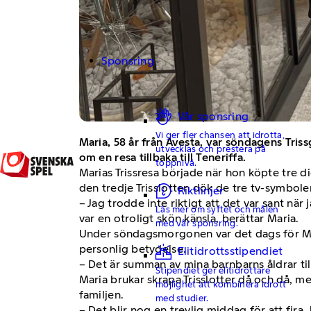
Sponsring
Vår sponsring
Vi ger fler chansen att idrotta,
Maria, 58 år från Avesta, var söndagens Tr
utvecklas och prestera på
om en resa tillbaka till Teneriffa.
toppnivå.
Marias Trissresa började när hon köpte tre di
den tredje Trisslotten dök de tre tv-symbole
Riktlinjer
– Jag trodde inte riktigt att det var sant nä
Läs mer om syftet och målen
var en otroligt skön känsla, berättar Maria.
med vår sponsring.
Under söndagsmorgonen var det dags för Maria
personlig betydelse.
Elitidrottsstipendiet
– Det är summan av mina barnbarns åldrar till
Stipendiet ger elitidrottare
Maria brukar skrapa Trisslotter då och då, m
möjlighet att kombinera idrott
familjen.
med studier.
– Det blir nog en trevlig middag för att fira.