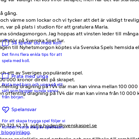
på gång.
bad och värme som lockar och vi tycker att det är väldigt trevlig
 var på plats i studion för att gratulera Maria.
denna söndagsmorgon. Jag hoppas att vinsten leder till många
unikatör på Svenska Spel Tur.
Så spelar du med koll
vägen till Nyhetsmorgon köptes via Svenska Spels hemsida el
Det finns flera enkla tips för att
spela med koll.
och ett av Sveriges populäraste spel.
Prata med unga
00 000 kronor direkt på skrapet.
Prata med barn och unga på ett
 offentlig dragning på TV4 där man kan vinna mellan 100 00
sätt som bygger sunda vanor
en offentlig dragning på TV4 där man kan vinna från 10 000 kr
från början.
Spelansvar
För att skapa trygga spel följer vi
70-323 42 23,
sofie.hoden@svenskaspel.se
kunden i varje steg av spelresan.
h blogginlägg
.