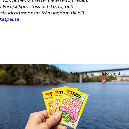
et. Koncernen omfattar tre affärsområden:
Eurojackpot, Triss och Lotto, och
a idrottssponsor från ungdom till elit.
kaspel.se
Nyheter Tur
Trissvinst