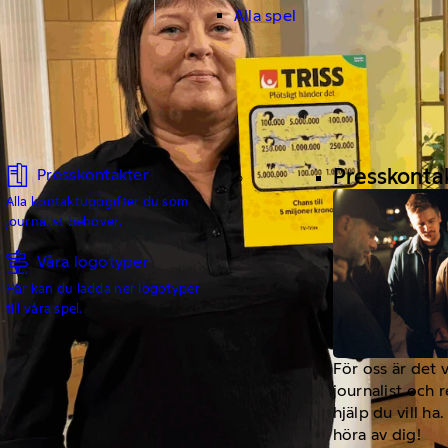
Alla spel
Presskonta
Presskontakter
Alla kontaktuppgifter du som
journalist behöver.
Våra logotyper
Här kan du ladda ner logotyper
till våra spel.
För oss är det 
journalist och 
hjälp du vill h
höra av dig!