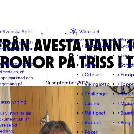
 Svenska Spel
Våra spel
FRÅN AVESTA VANN 
Läs mer om våra spel och affärso
ss, vad vi gör, vår
Eurojackpot
Lycko
och vad vi står för.
RONOR PÅ TRISS I 
Lotto
Triss
mhällsrelationer
Keno
Strykt
Almedalen, en
Oddset
Europ
e spelmarknad och
14 september 2025
Vikinglotto
Toppt
gagemang på
Challenge
Matc
lagsstyrning
Casino
Moma
Måltipset
Bomb
r vi styrs, ta del
okument och lär
Rubbet
Bingo
yrelse och
ledning.
Poker