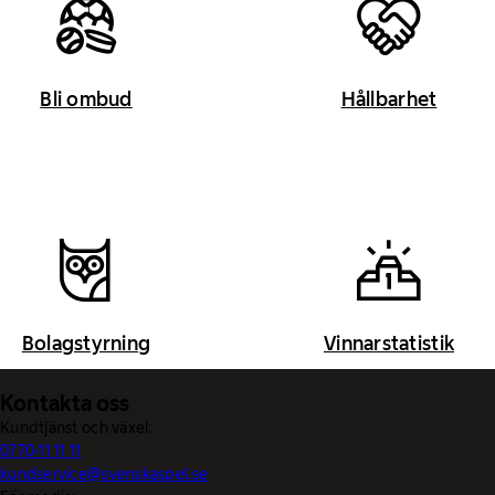
Bli ombud
Hållbarhet
Bolagstyrning
Vinnarstatistik
Kontakta oss
Kundtjänst och växel:
0770-11 11 11
kundservice@svenskaspel.se