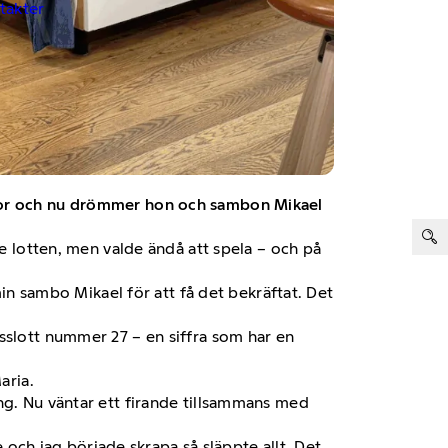
ntakter
onor och nu drömmer hon och sambon Mikael
ter:
je lotten, men valde ändå att spela – och på
min sambo Mikael för att få det bekräftat. Det
sslott nummer 27 – en siffra som har en
aria.
ng. Nu väntar ett firande tillsammans med
e och jag började skrapa så släppte allt. Det