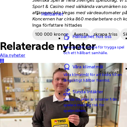
Svenska Spel är hela Sveriges spelbolag. Vi 
Sport & Casino med välkända varumärken som
affärsområde Vegas med värdeautomater på re
Hållbarhet
Koncernen har cirka 860 medarbetare och ko
Inga författare hittades
100 000 kronor
Avesta
skrapa triss
Sk
Hållbarhet hos oss
Relaterade nyheter
Mer om vårt arbete för trygga spel
och ett hållbart samhälle.
Alla nyheter
Våra klimatmål
Trissvinst
Våra klimatmål för att bidra till en
långsiktigt hållbar framtid.
Sunda intäkter
Sunda intäkter är intäkter från
spelare med låg risk för
spelproblem.