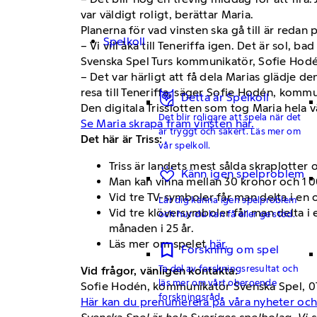
var väldigt roligt, berättar Maria.
Planerna för vad vinsten ska gå till är redan 
Spelkoll
– Vi vill åka till Teneriffa igen. Det är sol, 
Svenska Spel Turs kommunikatör, Sofie Hodén,
– Det var härligt att få dela Marias glädje 
resa till Teneriffa, säger Sofie Hodén, komm
Detta är Spelkoll
Den digitala Trisslotten som tog Maria hela 
Det blir roligare att spela när det
Se Maria skrapa fram vinsten här.
är tryggt och säkert. Läs mer om
Det här är Triss:
vår spelkoll.
Triss är landets mest sålda skraplotter 
Känn igen spelproblem
Man kan vinna mellan 30 kronor och 1 0
Vid tre TV-symboler får man delta i en
Lär dig känna igen spelproblem
Vid tre klöversymboler får man delta i 
och hur du kan få eller ge stöd.
månaden i 25 år.
Läs mer om spelet
här.
Forskning om spel
Ta del av forskningsresultat och
Vid frågor, vänligen kontakta:
läs mer om vårt oberoende
Sofie Hodén, kommunikatör Svenska Spel, 0
forskningsråd.
Här kan du prenumerera på våra nyheter oc