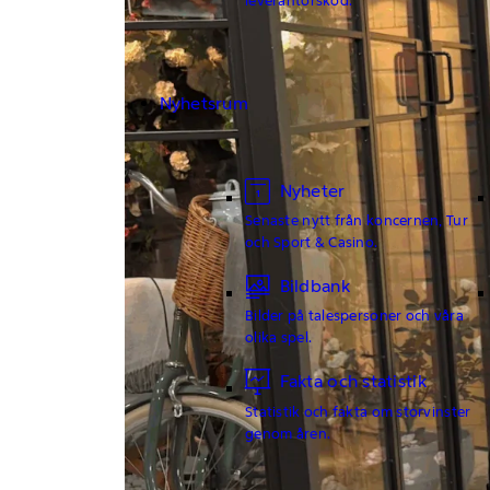
Nyhetsrum
Nyheter
Senaste nytt från koncernen, Tur
och Sport & Casino.
Bildbank
Bilder på talespersoner och våra
olika spel.
Fakta och statistik
Statistik och fakta om storvinster
genom åren.