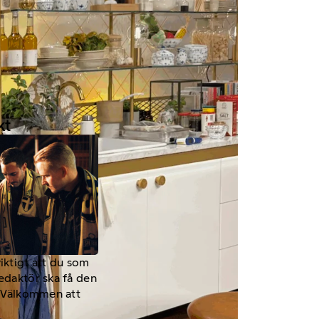
kt
viktigt att du som
redaktör ska få den
a. Välkommen att