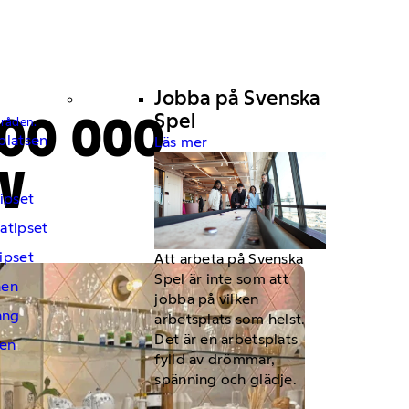
Jobba på Svenska
100 000
Spel
mråden.
platsen
Läs mer
TV
ipset
atipset
ipset
Att arbeta på Svenska
Spel är inte som att
hen
jobba på vilken
ng
arbetsplats som helst.
Det är en arbetsplats
en
fylld av drömmar,
spänning och glädje.