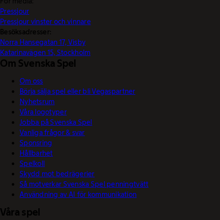
För media:
Pressjour
Pressjour vinster och vinnare
Besöksadresser:
Norra Hansegatan 17, Visby
Katarinavägen 15, Stockholm
Om Svenska Spel
Om oss
Börja sälja spel eller bli Vegaspartner
Nyhetsrum
Våra logotyper
Jobba på Svenska Spel
Vanliga frågor & svar
Sponsring
Hållbarhet
Spelkoll
Skydd mot bedrägerier
Så motverkar Svenska Spel penningtvätt
Användning av AI för kommunikation
Våra spel