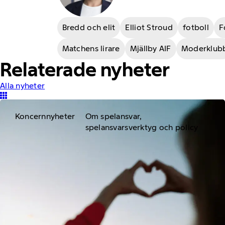
Bredd och elit
Elliot Stroud
fotboll
F
Matchens lirare
Mjällby AIF
Moderklub
Relaterade nyheter
Alla nyheter
Koncernnyheter
Om spelansvar,
spelansvarsverktyg och policy