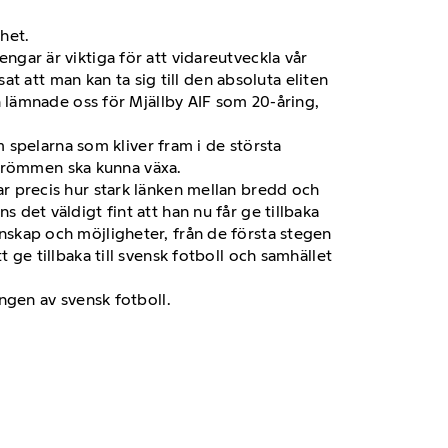
het.
engar är viktiga för att vidareutveckla vår
t att man kan ta sig till den absoluta eliten
han lämnade oss för Mjällby AIF som 20-åring,
 spelarna som kliver fram i de största
 drömmen ska kunna växa.
sar precis hur stark länken mellan bredd och
s det väldigt fint att han nu får ge tillbaka
enskap och möjligheter, från de första stegen
t ge tillbaka till svensk fotboll och samhället
ingen av svensk fotboll.