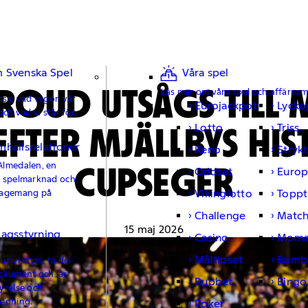
 Svenska Spel
Våra spel
TROUD UTSÅGS TILL
Läs mer om våra spel och affärso
ss, vad vi gör, vår
Eurojackpot
Lycko
och vad vi står för.
EFTER MJÄLLBYS HI
Lotto
Triss
mhällsrelationer
Keno
Strykt
CUPSEGER
Almedalen, en
Oddset
Europ
e spelmarknad och
Vikinglotto
Toppt
gagemang på
Challenge
Matc
15 maj 2026
lagsstyrning
Casino
Moma
Måltipset
Bomb
r vi styrs, ta del
okument och lär
Rubbet
Bingo
yrelse och
ledning.
Poker