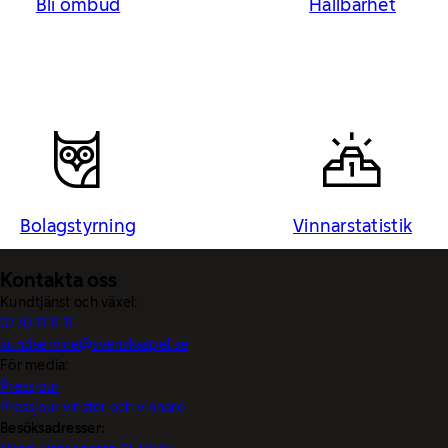
Bli ombud
Hållbarhet
Bolagstyrning
Vinnarstatistik
Kontakta oss
Kundtjänst och växel:
0770-11 11 11
kundservice@svenskaspel.se
För media:
Pressjour
Pressjour vinster och vinnare
Besöksadresser: