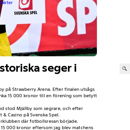
ntakter
storiska seger i
ter:
y på Strawberry Arena. Efter finalen utsågs
nka 15 000 kronor till en förening som betytt
d stod Mjällby som segrare, och efter
t & Casino på Svenska Spel.
derklubben där fotbollsresan började.
år 15 000 kronor eftersom jag blev matchens