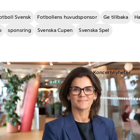
otboll Svensk
Fotbollens huvudsponsor
Ge tillbaka
H
b
sponsring
Svenska Cupen
Svenska Spel
Koncernnyheter