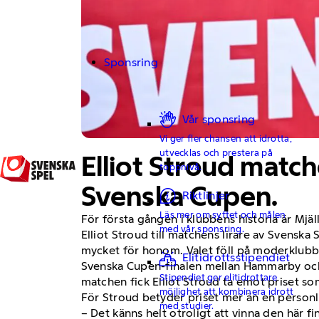
Sponsring
Vår sponsring
Vi ger fler chansen att idrotta,
utvecklas och prestera på
Elliot Stroud matche
toppnivå.
Svenska Cupen.
Riktlinjer
Läs mer om syftet och målen
För första gången i klubbens historia är Mj
med vår sponsring.
Elliot Stroud till matchens lirare av Svensk
mycket för honom. Valet föll på moderklub
Elitidrottsstipendiet
Svenska Cupen-finalen mellan Hammarby och 
Stipendiet ger elitidrottare
matchen fick Elliot Stroud ta emot priset s
möjlighet att kombinera idrott
För Stroud betyder priset mer än en personlig
med studier.
– Det känns helt otroligt att vinna den här