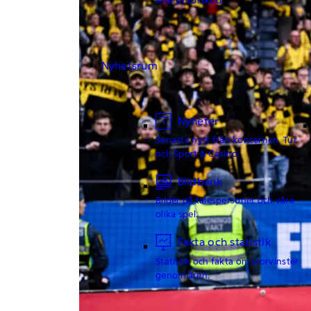
Nyhetsrum
Nyheter
Senaste nytt från koncernen, Tur
och Sport & Casino.
Bildbank
Bilder på talespersoner och våra
olika spel.
Fakta och statistik
Statistik och fakta om storvinster
genom åren.