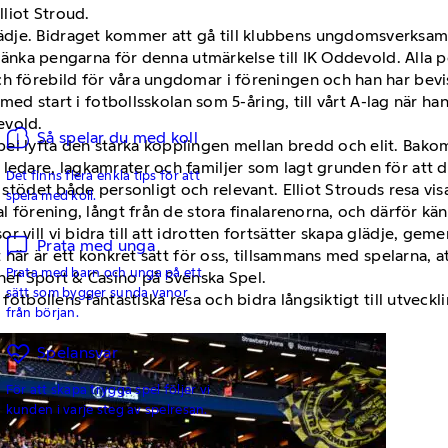
lliot Stroud.
dje. Bidraget kommer att gå till klubbens ungdomsverksam
skänka pengarna för denna utmärkelse till IK Oddevold. Alla p
h förebild för våra ungdomar i föreningen och han har bevisa
g med start i fotbollsskolan som 5-åring, till vårt A-lag när 
evold.
Så spelar du med koll
el lyfta den starka kopplingen mellan bredd och elit. Bakom
 ledare, lagkamrater och familjer som lagt grunden för att
Det finns flera enkla tips för att
r stödet både personligt och relevant. Elliot Strouds resa vi
spela med koll.
l förening, långt från de stora finalarenorna, och därför känn
 vill vi bidra till att idrotten fortsätter skapa glädje, gem
Prata med unga
t här är ett konkret sätt för oss, tillsammans med spelarna, at
Prata med barn och unga på ett
chef Sport & Casino på Svenska Spel.
sätt som bygger sunda vanor
 fotbollens fantastiska resa och bidra långsiktigt till utveckl
från början.
Spelansvar
För att skapa trygga spel följer vi
kunden i varje steg av spelresan.