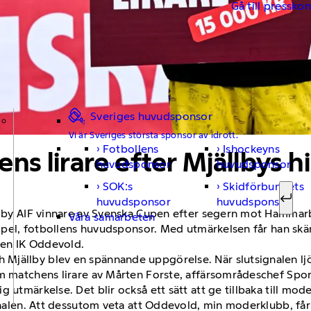
Gå till pressko
Sveriges huvudsponsor
Vi är Sveriges största sponsor av idrott.
Fotbollens
Ishockeyns
ns lirare efter Mjällbys hi
Sök ef
huvudsponsor
huvudsponsor
SOK:s
Skidförbundets
huvudsponsor
huvudsponsor
Sök
ällby AIF vinnare av Svenska Cupen efter segern mot Hammarb
Våra samarbeten
a Spel, fotbollens huvudsponsor. Med utmärkelsen får han skä
ben IK Oddevold.
Mjällby blev en spännande uppgörelse. När slutsignalen ljö
om matchens lirare av Mårten Forste, affärsområdeschef Spor
 utmärkelse. Det blir också ett sätt att ge tillbaka till mo
 finalen. Att dessutom veta att Oddevold, min moderklubb, f