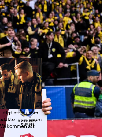
kt
viktigt att du som
redaktör ska få den
a. Välkommen att