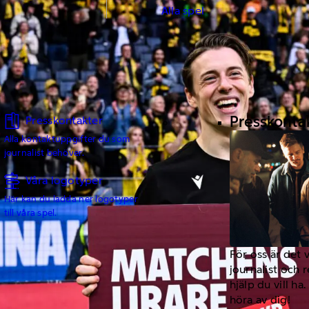
Alla spel
Presskonta
Presskontakter
Alla kontaktuppgifter du som
journalist behöver.
Våra logotyper
Här kan du ladda ner logotyper
till våra spel.
För oss är det 
journalist och 
hjälp du vill h
höra av dig!