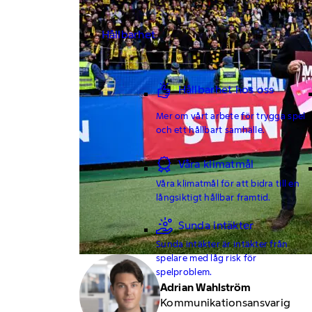
Hållbarhet
Hållbarhet hos oss
Mer om vårt arbete för trygga spel
och ett hållbart samhälle.
Våra klimatmål
Våra klimatmål för att bidra till en
långsiktigt hållbar framtid.
Sunda intäkter
Sunda intäkter är intäkter från
spelare med låg risk för
spelproblem.
Adrian Wahlström
Kommunikationsansvarig