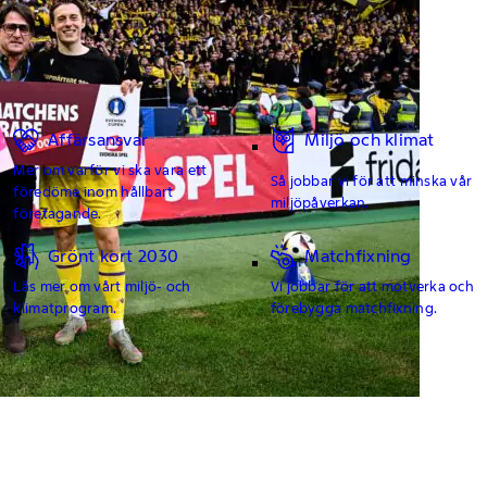
Affärsansvar
Miljö och klimat
Mer om varför vi ska vara ett
Så jobbar vi för att minska vår
föredöme inom hållbart
miljöpåverkan.
företagande.
Grönt kort 2030
Matchfixning
Läs mer om vårt miljö- och
Vi jobbar för att motverka och
klimatprogram.
förebygga matchfixning.