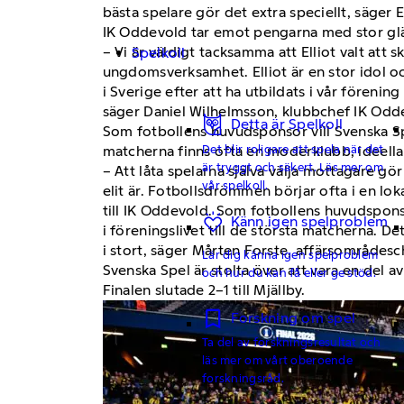
bästa spelare gör det extra speciellt, säger E
IK Oddevold tar emot pengarna med stor glä
– Vi är väldigt tacksamma att Elliot valt att 
Spelkoll
ungdomsverksamhet. Elliot är en stor idol oc
i Sverige efter att ha utbildats i vår förenin
säger Daniel Wilhelmsson, klubbchef IK Odd
Detta är Spelkoll
Som fotbollens huvudsponsor vill Svenska Sp
Det blir roligare att spela när det
matcherna finns ofta en moderklubb, ideella
är tryggt och säkert. Läs mer om
– Att låta spelarna själva välja mottagare gö
vår spelkoll.
elit är. Fotbollsdrömmen börjar ofta i en loka
till IK Oddevold. Som fotbollens huvudsponsor
Känn igen spelproblem
i föreningslivet till de största matcherna. De
i stort, säger Mårten Forste, affärsområdes
Lär dig känna igen spelproblem
Svenska Spel är stolta över att vara en del av
och hur du kan få eller ge stöd.
Finalen slutade 2–1 till Mjällby.
Forskning om spel
Ta del av forskningsresultat och
läs mer om vårt oberoende
forskningsråd.