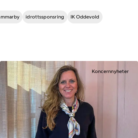
ammarby
idrottssponsring
IK Oddevold
Koncernnyheter