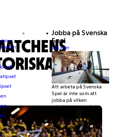
Jobba på Svenska
 MATCHENS
Spel
mråden.
platsen
Läs mer
STORISKA
ipset
atipset
ipset
Att arbeta på Svenska
Spel är inte som att
hen
jobba på vilken
ng
arbetsplats som helst.
Det är en arbetsplats
en
fylld av drömmar,
spänning och glädje.