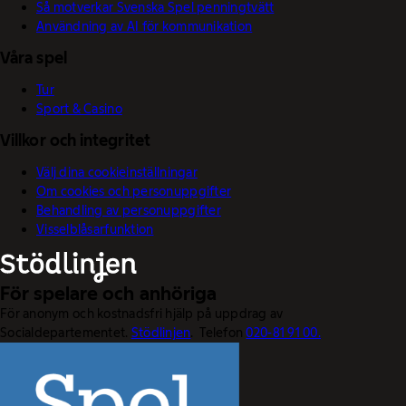
Så motverkar Svenska Spel penningtvätt
Användning av AI för kommunikation
Våra spel
Tur
Sport & Casino
Villkor och integritet
Välj dina cookieinställningar
Om cookies och personuppgifter
Behandling av personuppgifter
Visselblåsarfunktion
För spelare och anhöriga
För anonym och kostnadsfri hjälp på uppdrag av
Socialdepartementet.
Stödlinjen
. Telefon
020-81 91 00.