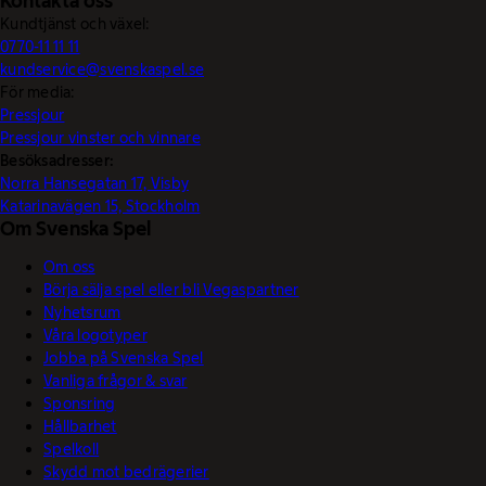
Kontakta oss
Kundtjänst och växel:
0770-11 11 11
kundservice@svenskaspel.se
För media:
Pressjour
Pressjour vinster och vinnare
Besöksadresser:
Norra Hansegatan 17, Visby
Katarinavägen 15, Stockholm
Om Svenska Spel
Om oss
Börja sälja spel eller bli Vegaspartner
Nyhetsrum
Våra logotyper
Jobba på Svenska Spel
Vanliga frågor & svar
Sponsring
Hållbarhet
Spelkoll
Skydd mot bedrägerier