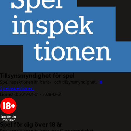
Tillsynsmyndighet för spel
Spelinspektionen är licens- och tillsynsmyndighet.
Till
Spelinspektionen.
Licenstid: 2019-01-01 - 2028-12-31.
Spel för dig över 18 år