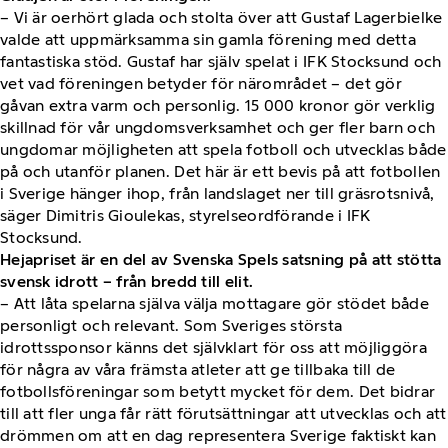
– Vi är oerhört glada och stolta över att Gustaf Lagerbielke
valde att uppmärksamma sin gamla förening med detta
fantastiska stöd. Gustaf har själv spelat i IFK Stocksund och
vet vad föreningen betyder för närområdet – det gör
gåvan extra varm och personlig. 15 000 kronor gör verklig
skillnad för vår ungdomsverksamhet och ger fler barn och
ungdomar möjligheten att spela fotboll och utvecklas både
på och utanför planen. Det här är ett bevis på att fotbollen
i Sverige hänger ihop, från landslaget ner till gräsrotsnivå,
säger Dimitris Gioulekas, styrelseordförande i IFK
Stocksund.
Hejapriset är en del av Svenska Spels satsning på att stötta
svensk idrott – från bredd till elit.
– Att låta spelarna själva välja mottagare gör stödet både
personligt och relevant. Som Sveriges största
idrottssponsor känns det självklart för oss att möjliggöra
för några av våra främsta atleter att ge tillbaka till de
fotbollsföreningar som betytt mycket för dem. Det bidrar
till att fler unga får rätt förutsättningar att utvecklas och att
drömmen om att en dag representera Sverige faktiskt kan