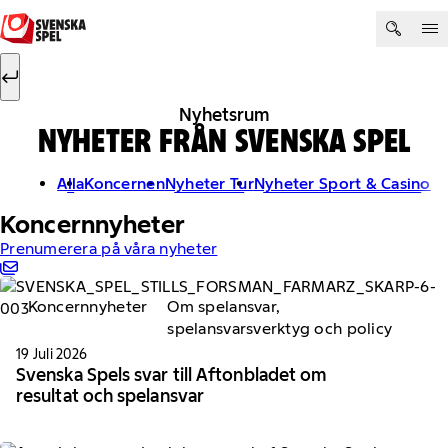
Hoppa till innehåll
Sök efter:
Sök
Nyhetsrum
NYHETER FRÅN SVENSKA SPEL
Alla
Koncernen
Nyheter Tur
Nyheter Sport & Casino
Koncernnyheter
Prenumerera på våra nyheter
Koncernnyheter
Om spelansvar,
spelansvarsverktyg och policy
19 Juli 2026
Svenska Spels svar till Aftonbladet om
resultat och spelansvar