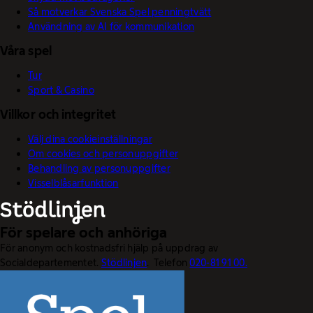
Så motverkar Svenska Spel penningtvätt
Användning av AI för kommunikation
Våra spel
Tur
Sport & Casino
Villkor och integritet
Välj dina cookieinställningar
Om cookies och personuppgifter
Behandling av personuppgifter
Visselblåsarfunktion
För spelare och anhöriga
För anonym och kostnadsfri hjälp på uppdrag av
Socialdepartementet.
Stödlinjen
. Telefon
020-81 91 00.