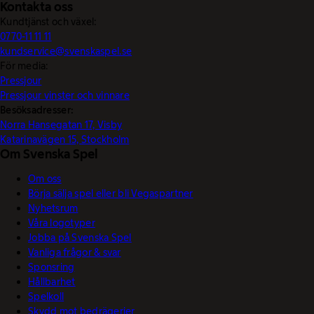
Kontakta oss
Kundtjänst och växel:
0770-11 11 11
kundservice@svenskaspel.se
För media:
Pressjour
Pressjour vinster och vinnare
Besöksadresser:
Norra Hansegatan 17, Visby
Katarinavägen 15, Stockholm
Om Svenska Spel
Om oss
Börja sälja spel eller bli Vegaspartner
Nyhetsrum
Våra logotyper
Jobba på Svenska Spel
Vanliga frågor & svar
Sponsring
Hållbarhet
Spelkoll
Skydd mot bedrägerier