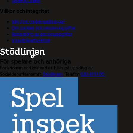
Sport & Casino
Villkor och integritet
Välj dina cookieinställningar
Om cookies och personuppgifter
Behandling av personuppgifter
Visselblåsarfunktion
För spelare och anhöriga
För anonym och kostnadsfri hjälp på uppdrag av
Socialdepartementet.
Stödlinjen
. Telefon
020-81 91 00.