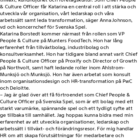
& Culture Officer får Katarina en central roll i att stärka och
utveckla vår organisation, vårt ledarskap och våra
arbetssätt samt leda transformation, säger Anna Johnson,
vd och koncernchef för Svenska Spel.
Katarina Borstedt kommer närmast från rollen som VP
People & Culture på Munters FoodTech. Hon har lång
erfarenhet från tillväxtbolag, industribolag och
konsultverksamhet. Hon har tidigare bland annat varit Chief
People & Culture Officer på Proxify och Director of Growth
på Northvolt, samt haft ledande roller inom Ahlstrom-
Munksjö och Munksjö. Hon har även arbetat som konsult
inom organisationsdesign och HR-transformation på PwC
och Deloitte.
– Jag är glad över att få förtroendet som Chief People &
Culture Officer på Svenska Spel, som är ett bolag med ett
starkt varumärke, spännande spel och ett tydligt syfte att
ge tillbaka till samhället. Jag hoppas kunna bidra med min
erfarenhet av att utveckla organisationer, ledarskap och
arbetssätt i tillväxt- och förändringsresor. För mig handlar
HR om att skapa förutsättningar för medarbetare och