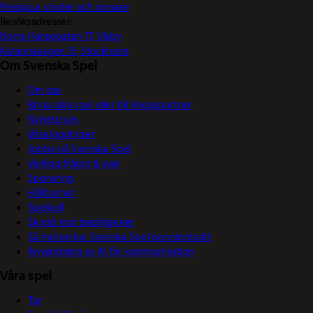
Pressjour vinster och vinnare
Besöksadresser:
Norra Hansegatan 17, Visby
Katarinavägen 15, Stockholm
Om Svenska Spel
Om oss
Börja sälja spel eller bli Vegaspartner
Nyhetsrum
Våra logotyper
Jobba på Svenska Spel
Vanliga frågor & svar
Sponsring
Hållbarhet
Spelkoll
Skydd mot bedrägerier
Så motverkar Svenska Spel penningtvätt
Användning av AI för kommunikation
Våra spel
Tur