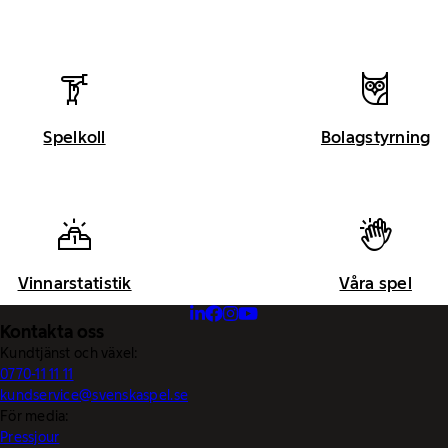
Spelkoll
Bolagstyrning
Vinnarstatistik
Våra spel
Kontakta oss
Kundtjänst och växel:
0770-11 11 11
kundservice@svenskaspel.se
För media:
Pressjour