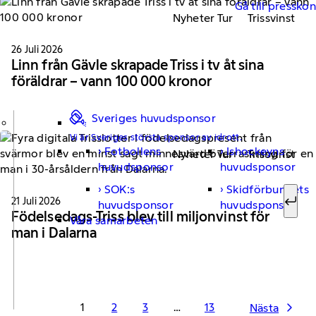
Gå till pressko
Nyheter Tur
Trissvinst
26 Juli 2026
Linn från Gävle skrapade Triss i tv åt sina
föräldrar – vann 100 000 kronor
Sveriges huvudsponsor
Vi är Sveriges största sponsor av idrott.
Fotbollens
Ishockeyns
Nyheter Tur
Trissvinst
Sök ef
huvudsponsor
huvudsponsor
SOK:s
Skidförbundets
21 Juli 2026
huvudsponsor
huvudsponsor
Sök
Födelsedags-Triss blev till miljonvinst för
Våra samarbeten
man i Dalarna
1
2
3
…
13
Nästa