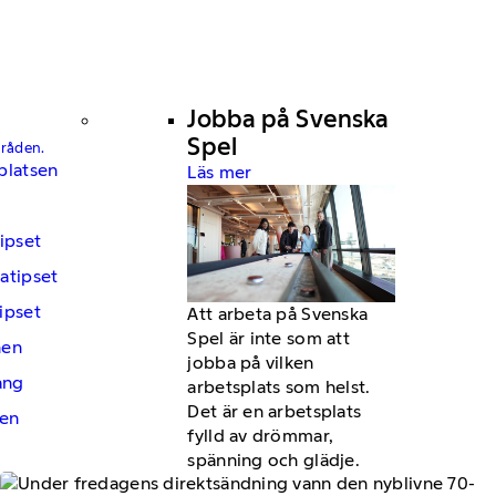
Jobba på Svenska
Spel
mråden.
platsen
Läs mer
ipset
atipset
ipset
Att arbeta på Svenska
Spel är inte som att
hen
jobba på vilken
ng
arbetsplats som helst.
Det är en arbetsplats
en
fylld av drömmar,
spänning och glädje.