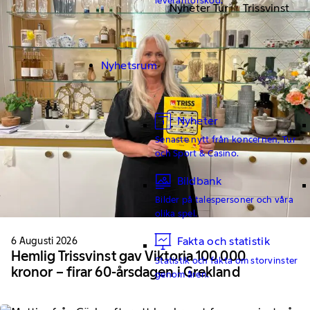
Nyheter Tur
Trissvinst
Nyhetsrum
Nyheter
Senaste nytt från koncernen, Tur
och Sport & Casino.
Bildbank
Bilder på talespersoner och våra
olika spel.
6 Augusti 2026
Fakta och statistik
Hemlig Trissvinst gav Viktoria 100 000
Statistik och fakta om storvinster
kronor – firar 60-årsdagen i Grekland
genom åren.