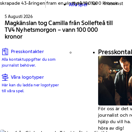
Nyheter Tur
Trissvinst
Alla spel
5 Augusti 2026
Magkänslan tog Camilla från Sollefteå till
TV4 Nyhetsmorgon – vann 100 000
kronor
Presskonta
Presskontakter
Alla kontaktuppgifter du som
journalist behöver.
Våra logotyper
Här kan du ladda ner logotyper
till våra spel.
För oss är det 
journalist och 
hjälp du vill h
höra av dig!