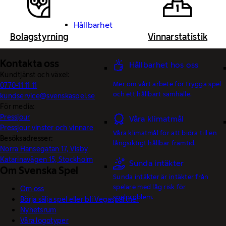
Hållbarhet
Bolagstyrning
Vinnarstatistik
Kontakta oss
Hållbarhet hos oss
Kundtjänst och växel:
Mer om vårt arbete för trygga spel
0770-11 11 11
och ett hållbart samhälle.
kundservice@svenskaspel.se
För media:
Pressjour
Våra klimatmål
Pressjour vinster och vinnare
Våra klimatmål för att bidra till en
Besöksadresser:
långsiktigt hållbar framtid.
Norra Hansegatan 17, Visby
Katarinavägen 15, Stockholm
Sunda intäkter
Om Svenska Spel
Sunda intäkter är intäkter från
spelare med låg risk för
Om oss
spelproblem.
Börja sälja spel eller bli Vegaspartner
Nyhetsrum
Våra logotyper