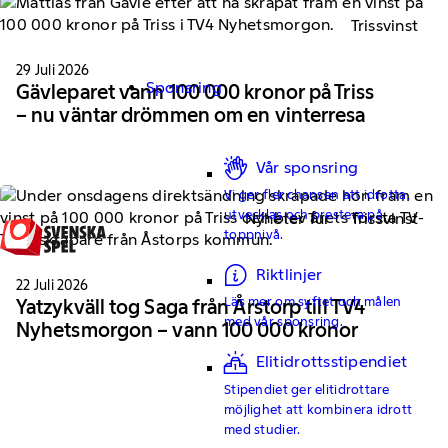
Trissvinst
29 Juli 2026
Sponsring
Gävleparet vann 100 000 kronor på Triss
– nu väntar drömmen om en vinterresa
Vår sponsring
Vi ger fler chansen att idrotta,
utvecklas och prestera på
Nyheter Tur
Trissvinst
toppnivå.
Riktlinjer
22 Juli 2026
Läs mer om syftet och målen
Yatzykväll tog Saga från Årstorp till TV4
med vår sponsring.
Nyhetsmorgon – vann 100 000 kronor
Elitidrottsstipendiet
Stipendiet ger elitidrottare
möjlighet att kombinera idrott
med studier.