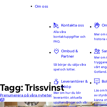
Hoppa till innehåll
Om oss
Kontakta oss
Om
Alla våra
Mer om o
kontaktuppgifter och
historia 
FAQ.
Ombud &
Sa
Partner
Mer om 
tryggar
Så börjar du sälja våra
vårt en
spel och lotter.
Gotland.
Leverantörer &
Bo
Tagg: Trissvinst
inköp
Läs om hu
Mer om hur du blir
Prenumerera på våra nyheter
av styrd
leverantör, aktuella
känna st
upphandlingar och vår
koncern
leverantörskod.