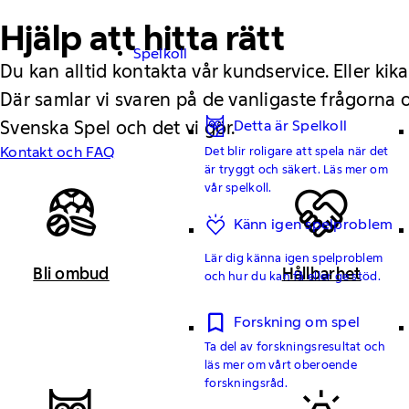
Hjälp att hitta rätt
Spelkoll
Du kan alltid kontakta vår kundservice. Eller kika
Där samlar vi svaren på de vanligaste frågorna
Svenska Spel och det vi gör.
Detta är Spelkoll
Det blir roligare att spela när det
Kontakt och FAQ
är tryggt och säkert. Läs mer om
vår spelkoll.
Känn igen spelproblem
Lär dig känna igen spelproblem
Bli ombud
Hållbarhet
och hur du kan få eller ge stöd.
Forskning om spel
Ta del av forskningsresultat och
läs mer om vårt oberoende
forskningsråd.