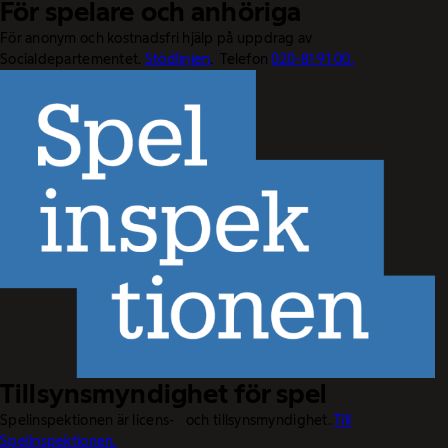
För spelare och anhöriga
För anonym och kostnadsfri hjälp på uppdrag av
Socialdepartementet.
Stödlinjen
. Telefon
020-81 91 00.
Tillsynsmyndighet för spel
Spelinspektionen är licens- och tillsynsmyndighet.
Till
Spelinspektionen.