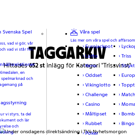
 Svenska Spel
Våra spel
Läs mer om våra spel och affärso
ss, vad vi gör, vår
TAGGARKIV
Eurojackpot
Lycko
och vad vi står för.
Lotto
Triss
mhällsrelationer
Hittades
652 st
inlägg för Kategori "Trissvinst"
Keno
Strykt
Almedalen, en
Oddset
Europ
e spelmarknad och
Vikinglotto
Toppt
gagemang på
Challenge
Matc
lagsstyrning
Casino
Moma
Måltipset
Bomb
r vi styrs, ta del
okument och lär
Rubbet
Bingo
yrelse och
ledning.
Poker