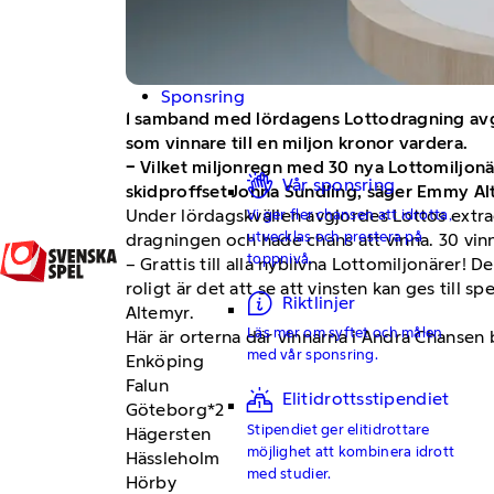
Sponsring
I samband med lördagens Lottodragning avgj
som vinnare till en miljon kronor vardera.
− Vilket miljonregn med 30 nya Lottomiljonär
Vår sponsring
skidproffset Jonna Sundling, säger Emmy Al
Under lördagskvällen avgjordes Lottos extra
Vi ger fler chansen att idrotta,
utvecklas och prestera på
dragningen och hade chans att vinna. 30 vin
toppnivå.
– Grattis till alla nyblivna Lottomiljonärer! D
roligt är det att se att vinsten kan ges till
Riktlinjer
Altemyr.
Läs mer om syftet och målen
Här är orterna där vinnarna i Andra Chansen 
med vår sponsring.
Enköping
Falun
Elitidrottsstipendiet
Göteborg*2
Stipendiet ger elitidrottare
Hägersten
möjlighet att kombinera idrott
Hässleholm
med studier.
Hörby