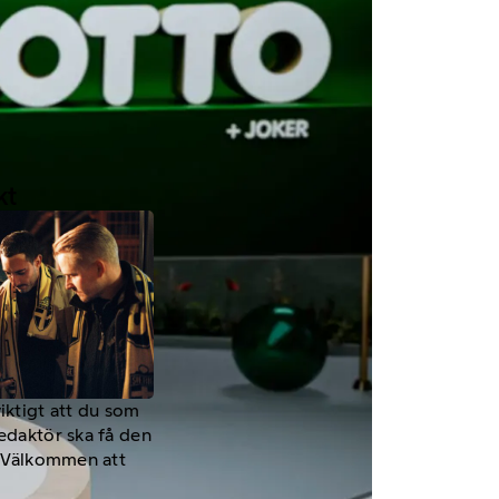
kt
viktigt att du som
redaktör ska få den
a. Välkommen att