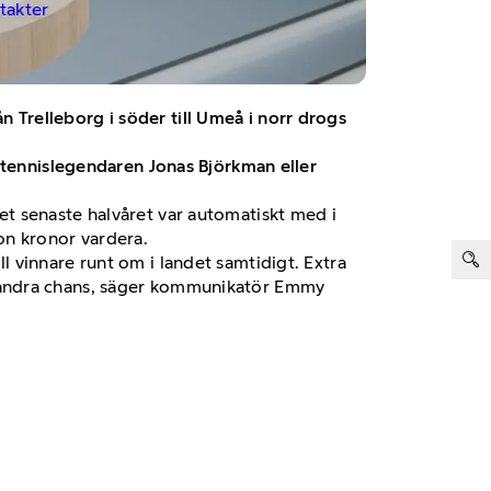
ntakter
Trelleborg i söder till Umeå i norr drogs
n tennislegendaren Jonas Björkman eller
t senaste halvåret var automatiskt med i
on kronor vardera.
ter:
ill vinnare runt om i landet samtidigt. Extra
å en andra chans, säger kommunikatör Emmy