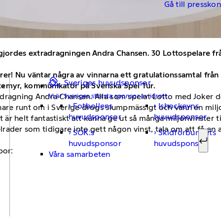
Gå till pressko
ordes extradragningen Andra Chansen. 30 Lottospelare från 
er! Nu väntar några av vinnarna ett gratulationssamtal frå
Sveriges huvudsponsor
temyr, kommunikatör på Svenska Spel Tur.
dragning Andra Chansen. Alla som spelat Lotto med Joker de
Vi är Sveriges största sponsor av idrott.
Fotbollens
Ishockeyns
nare runt om i Sverige drogs slumpmässigt och vann en milj
Sök ef
huvudsponsor
huvudsponsor
et är helt fantastiskt att kunna ge ut så många miljonvinster t
 spelrader som tidigare inte gett någon vinst, tala om att f
SOK:s
Skidförbundets
huvudsponsor
huvudsponsor
Sök
bor:
Våra samarbeten