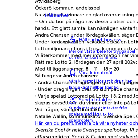
Åtvidaberg
Öckerö kommun, andelsspel
Nu väntar alla vinnare en glad överraskning 
Hållbarhet
– Om du bor på någon av dessa platser och ve
hands. Ett glatt samtal kan nämligen vänta f
Andra Chansen under lördagskvällen, säger
Hållbarhet hos oss
Under lördagskvällen lyckades också en Lottos
Lottomiljonären finns i Trosa kommun och vän
Mer om vårt arbete för trygga spel
Vi återkommer med mer information när vinn
och ett hållbart samhälle.
Rätt rad Lotto 2, lördagen den 27 april 2024
Med tilläggsnummer:
8 – 11 – 18 − 20
Våra klimatmål
Så fungerar Andra chansen:
Våra klimatmål för att bidra till en
• Andra Chansen-dragningen görs två gånger 
långsiktigt hållbar framtid.
• Under dragningen dras 30 slumpade chanser
• Varje spelad Lottorad på Lotto 1 & 2 med J
Sunda intäkter
skapas oavsett om du vinner eller inte på L
Sunda intäkter är intäkter från
Vid frågor, vänligen kontakta:
spelare med låg risk för
Natalie Wallin, kommunikatör Svenska Spel, 
spelproblem.
Här kan du prenumerera på våra nyheter oc
Svenska Spel är hela Sveriges spelbolag. Vi s
affärsområden: Sport & Casino med välkända