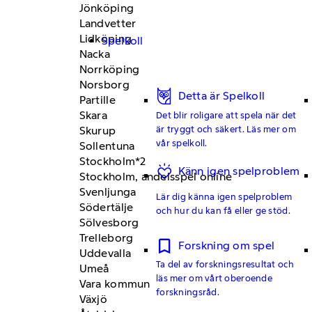
Jönköping
Landvetter
Lidköping
Spelkoll
Nacka
Norrköping
Norsborg
Detta är Spelkoll
Partille
Skara
Det blir roligare att spela när det
är tryggt och säkert. Läs mer om
Skurup
vår spelkoll.
Sollentuna
Stockholm*2
Känn igen spelproblem
Stockholm, andelsspel online
Svenljunga
Lär dig känna igen spelproblem
Södertälje
och hur du kan få eller ge stöd.
Sölvesborg
Trelleborg
Forskning om spel
Uddevalla
Ta del av forskningsresultat och
Umeå
läs mer om vårt oberoende
Vara kommun
forskningsråd.
Växjö