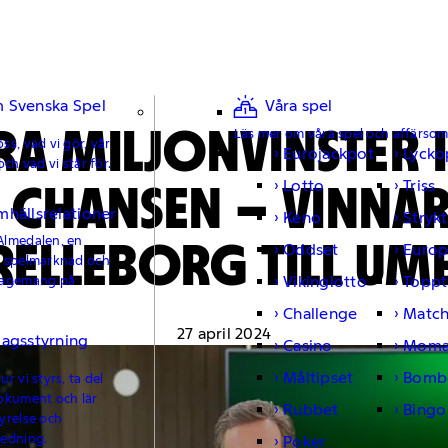
 Svenska Spel
Våra spel
RA MILJONVINSTER 
Läs mer om våra spel och affärso
ss, vad vi gör, vår
Eurojackpot
Lycko
och vad vi står för.
 CHANSEN – VINNAR
Lotto
Triss
mhällsrelationer
Keno
Strykt
RELLEBORG TILL UM
Almedalen, en
Oddset
Europ
e spelmarknad och
Vikinglotto
Toppt
gagemang på
Challenge
Matc
27 april 2024
lagsstyrning
Casino
Moma
Måltipset
Bomb
r vi styrs, ta del
okument och lär
Rubbet
Bingo
yrelse och
ledning.
Poker