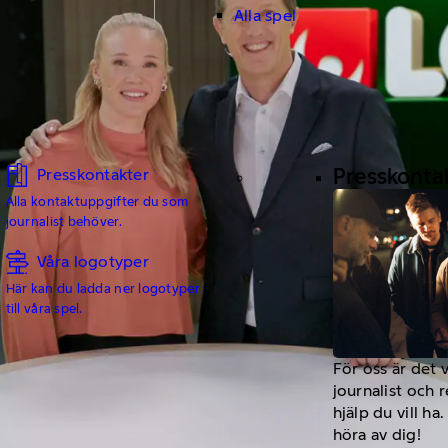
Alla spel
Presskonta
Presskontakter
Alla kontaktuppgifter du som
journalist behöver.
Våra logotyper
Här kan du ladda ner logotyper
till våra spel.
För oss är det 
journalist och 
hjälp du vill h
höra av dig!