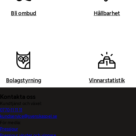
Bli ombud
Hållbarhet
Bolagstyrning
Vinnarstatistik
Kontakta oss
Kundtjänst och växel:
0770-11 11 11
kundservice@svenskaspel.se
För media:
Pressjour
Pressjour vinster och vinnare