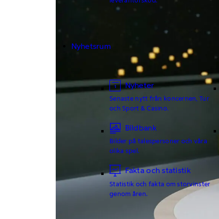
Nyhetsrum
Nyheter
Senaste nytt från koncernen, Tur
och Sport & Casino.
Bildbank
Bilder på talespersoner och våra
olika spel.
Fakta och statistik
Statistik och fakta om storvinster
genom åren.