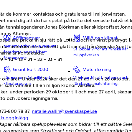
när de kommer kontaktas och gratuleras till miljonvinsten.
t med dig att du har spelat på Lotto det senaste halvåret ka
rån tennislegendaren Jonas Björkman eller skidproffset Jonn
 Emmy Altemyr.
Affärsansvar
Miljö och klimat
pelare pricka in sju rätt på Lotto 2 och en vinst på drygt 1
Mer om varför vi ska vara ett
tar även den vinnaren ett glatt samtal från Svenska Spel Tu
Så jobbar vi för att minska vår
föredöme inom hållbart
arna är kontaktade.
miljöpåverkan.
företagande.
:
9 – 10 – 15 – 21 – 22 – 23 – 31
Grönt kort 2030
Matchfixning
Läs mer om vårt miljö- och
Vi jobbar för att motverka och
om året. Under 2024 sker det den 27 april och 26 oktober.
klimatprogram.
förebygga matchfixning.
 som vinnare till en miljon kronor vardera.
oker, under perioden 29 oktober till och med 27 april, skapar
otto och Jokerdragningarna.
073-800 78 87,
natalie.wallin@svenskaspel.se
h blogginlägg
.
kapar hållbara spelupplevelser som bidrar till ett bättre Sv
 varumärken som Stryktipset och Oddset, affärsområde Tur m