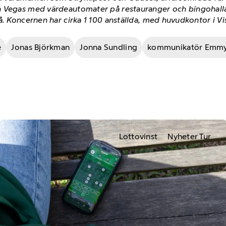
 Vegas med värdeautomater på restauranger och bingohallar
å. Koncernen har cirka 1 100 anställda, med huvudkontor i V
e
Jonas Björkman
Jonna Sundling
kommunikatör Emmy
Lottovinst
Nyheter Tur