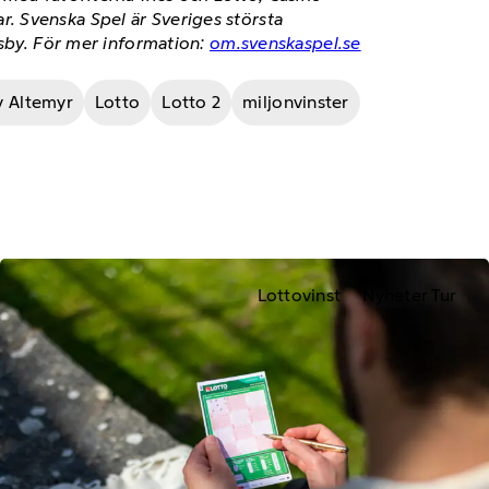
. Svenska Spel är Sveriges största
isby. För mer information:
om.svenskaspel.se
 Altemyr
Lotto
Lotto 2
miljonvinster
Lottovinst
Nyheter Tur