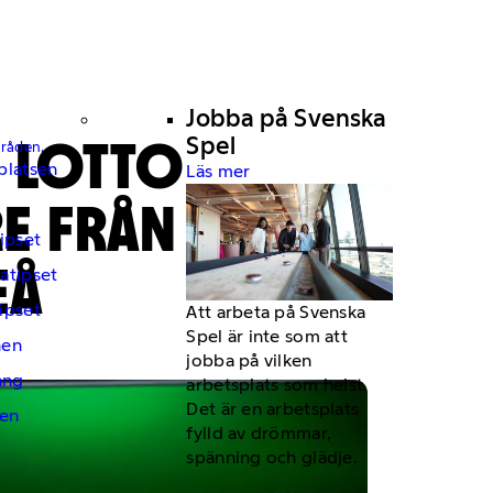
Jobba på Svenska
I LOTTO
Spel
mråden.
platsen
Läs mer
E FRÅN
ipset
EÅ
atipset
ipset
Att arbeta på Svenska
Spel är inte som att
hen
jobba på vilken
ng
arbetsplats som helst.
Det är en arbetsplats
en
fylld av drömmar,
spänning och glädje.