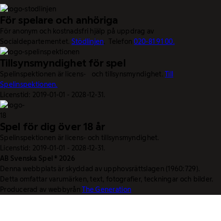
För spelare och anhöriga
För anonym och kostnadsfri hjälp på uppdrag av
Socialdepartementet.
Stödlinjen
. Telefon
020-81 91 00.
Tillsynsmyndighet för spel
Spelinspektionen är licens- och tillsynsmyndighet.
Till
Spelinspektionen.
Licenstid: 2019-01-01 - 2028-12-31.
Spel för dig över 18 år
Spelinspektionen är licens- och tillsynsmyndighet.
Licenstid: 2019-01-01 - 2028-12-31.
AB Svenska Spel © 2026
Denna webbplats är skyddad av upphovsrättslagen (1960:729).
Detta omfattar varumärken, text, fotografier, teckningar och bilder.
Producerad av webbyrån
The Generation