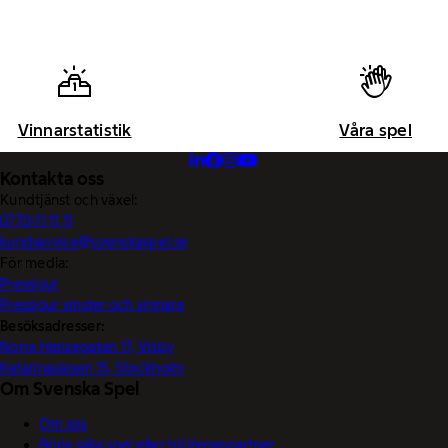
Vinnarstatistik
Våra spel
Kontakta oss
Kundtjänst och växel:
0770-11 11 11
kundservice@svenskaspel.se
För media:
Pressjour
Pressjour vinster och vinnare
Besöksadresser:
Norra Hansegatan 17, Visby
Katarinavägen 15, Stockholm
Om Svenska Spel
Om oss
Börja sälja spel eller bli Vegaspartner