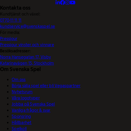
Kontakta oss
Kundtjänst och växel:
0770-11 11 11
kundservice@svenskaspel.se
För media:
Pressjour
Pressjour vinster och vinnare
Besöksadresser:
Norra Hansegatan 17, Visby
Katarinavägen 15, Stockholm
Om Svenska Spel
Om oss
Börja sälja spel eller bli Vegaspartner
Nyhetsrum
Våra logotyper
Jobba på Svenska Spel
Vanliga frågor & svar
Sponsring
Hållbarhet
Spelkoll