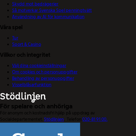
Skydd mot bedrägerier
Så motverkar Svenska Spel penningtvätt
Användning av AI för kommunikation
Våra spel
Tur
Sport & Casino
Villkor och integritet
Välj dina cookieinställningar
Om cookies och personuppgifter
Behandling av personuppgifter
Visselblåsarfunktion
För spelare och anhöriga
För anonym och kostnadsfri hjälp på uppdrag av
Socialdepartementet.
Stödlinjen
. Telefon
020-81 91 00.