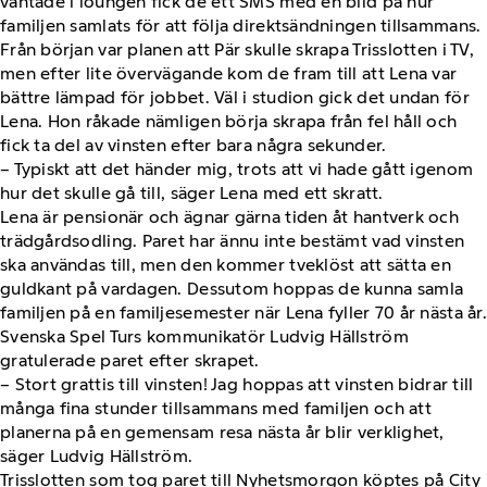
väntade i loungen fick de ett SMS med en bild på hur
familjen samlats för att följa direktsändningen tillsammans.
Från början var planen att Pär skulle skrapa Trisslotten i TV,
men efter lite övervägande kom de fram till att Lena var
bättre lämpad för jobbet. Väl i studion gick det undan för
Lena. Hon råkade nämligen börja skrapa från fel håll och
fick ta del av vinsten efter bara några sekunder.
– Typiskt att det händer mig, trots att vi hade gått igenom
hur det skulle gå till, säger Lena med ett skratt.
Lena är pensionär och ägnar gärna tiden åt hantverk och
trädgårdsodling. Paret har ännu inte bestämt vad vinsten
ska användas till, men den kommer tveklöst att sätta en
guldkant på vardagen. Dessutom hoppas de kunna samla
familjen på en familjesemester när Lena fyller 70 år nästa år.
Svenska Spel Turs kommunikatör Ludvig Hällström
gratulerade paret efter skrapet.
– Stort grattis till vinsten! Jag hoppas att vinsten bidrar till
många fina stunder tillsammans med familjen och att
planerna på en gemensam resa nästa år blir verklighet,
säger Ludvig Hällström.
Trisslotten som tog paret till Nyhetsmorgon köptes på City