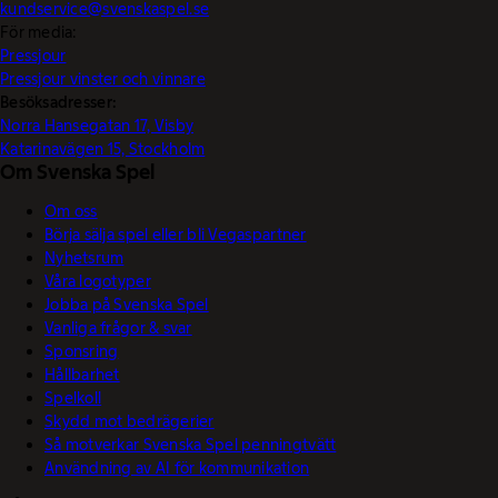
kundservice@svenskaspel.se
För media:
Pressjour
Pressjour vinster och vinnare
Besöksadresser:
Norra Hansegatan 17, Visby
Katarinavägen 15, Stockholm
Om Svenska Spel
Om oss
Börja sälja spel eller bli Vegaspartner
Nyhetsrum
Våra logotyper
Jobba på Svenska Spel
Vanliga frågor & svar
Sponsring
Hållbarhet
Spelkoll
Skydd mot bedrägerier
Så motverkar Svenska Spel penningtvätt
Användning av AI för kommunikation