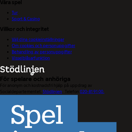
Våra spel
Tur
Sport & Casino
Villkor och integritet
Välj dina cookieinställningar
Om cookies och personuppgifter
Behandling av personuppgifter
Visselblåsarfunktion
För spelare och anhöriga
För anonym och kostnadsfri hjälp på uppdrag av
Socialdepartementet.
Stödlinjen
. Telefon
020-81 91 00.