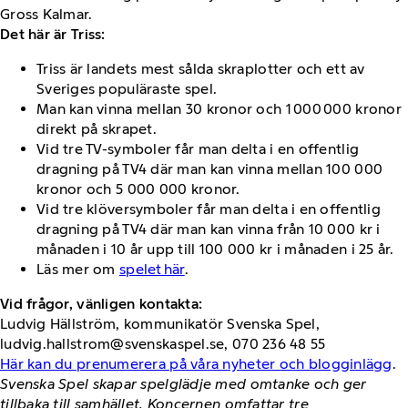
Gross Kalmar.
Det här är Triss:
Triss är landets mest sålda skraplotter och ett av
Sveriges populäraste spel.
Man kan vinna mellan 30 kronor och 1 000 000 kronor
direkt på skrapet.
Vid tre TV-symboler får man delta i en offentlig
dragning på TV4 där man kan vinna mellan 100 000
kronor och 5 000 000 kronor.
Vid tre klöversymboler får man delta i en offentlig
dragning på TV4 där man kan vinna från 10 000 kr i
månaden i 10 år upp till 100 000 kr i månaden i 25 år.
Läs mer om
spelet här
.
Vid frågor, vänligen kontakta:
Ludvig Hällström, kommunikatör Svenska Spel,
ludvig.hallstrom@svenskaspel.se, 070 236 48 55
Här kan du prenumerera på våra nyheter och blogginlägg
.
Svenska Spel skapar spelglädje med omtanke och ger
tillbaka till samhället. Koncernen omfattar tre