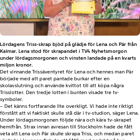
Lördagens Triss-skrap bjöd på glädje för Lena och Pär från
Kalmar. Lena stod för skrapandet i TV4 Nyhetsmorgon
under lördagsmorgonen och vinsten landade på en kvarts
miljon kronor.
Det vinnande Trissäventyret för Lena och hennes man Pär
började med att paret pantade burkar efter en
skolavslutning och använde kvittot till att köpa några
Trisslotter. Den tredje lotten i bunten visade tre tv-
symboler.
– Det känns fortfarande lite overkligt. Vi hade inte riktigt
förstått att vi faktiskt skulle stå där i tv-studion, säger Lena.
Under lördagsmorgonen följde nära och kära tv-skrapet
hemifrån. Strax innan avresan till Stockholm hade de fått
veta att Lena och Pär skulle skrapa Triss, och medan paret