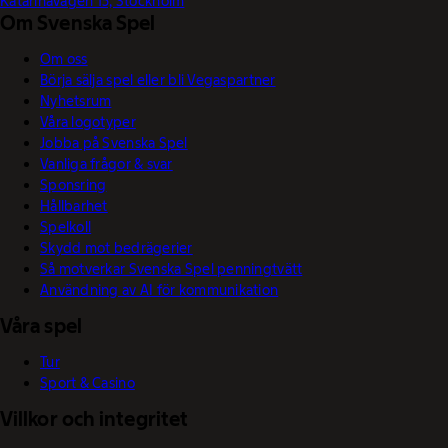
Katarinavägen 15, Stockholm
Om Svenska Spel
Om oss
Börja sälja spel eller bli Vegaspartner
Nyhetsrum
Våra logotyper
Jobba på Svenska Spel
Vanliga frågor & svar
Sponsring
Hållbarhet
Spelkoll
Skydd mot bedrägerier
Så motverkar Svenska Spel penningtvätt
Användning av AI för kommunikation
Våra spel
Tur
Sport & Casino
Villkor och integritet