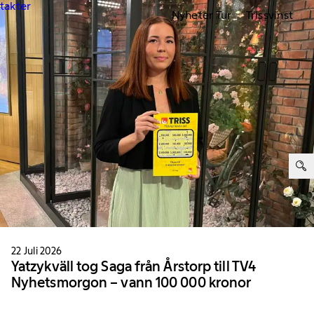
ntakter
Nyheter Tur
Trissvinst
ter:
22 Juli 2026
Yatzykväll tog Saga från Årstorp till TV4
Nyhetsmorgon – vann 100 000 kronor