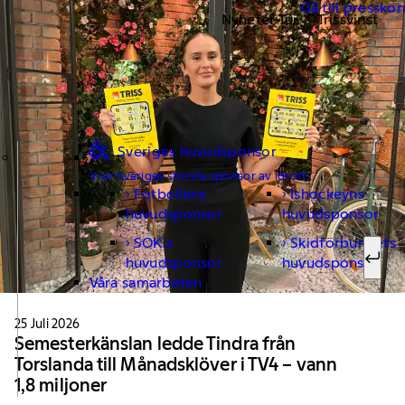
Gå till pressko
Nyheter Tur
Trissvinst
Sveriges huvudsponsor
Vi är Sveriges största sponsor av idrott.
Fotbollens
Ishockeyns
Sök ef
huvudsponsor
huvudsponsor
SOK:s
Skidförbundets
huvudsponsor
huvudsponsor
Sök
Våra samarbeten
25 Juli 2026
Semesterkänslan ledde Tindra från
Torslanda till Månadsklöver i TV4 – vann
1,8 miljoner