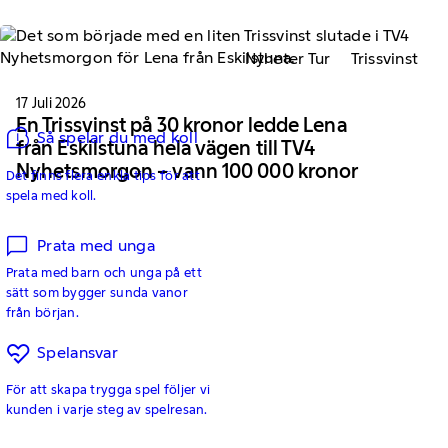
Nyheter Tur
Trissvinst
17 Juli 2026
En Trissvinst på 30 kronor ledde Lena
Så spelar du med koll
från Eskilstuna hela vägen till TV4
Nyhetsmorgon – vann 100 000 kronor
Det finns flera enkla tips för att
spela med koll.
Prata med unga
Prata med barn och unga på ett
sätt som bygger sunda vanor
från början.
Spelansvar
För att skapa trygga spel följer vi
kunden i varje steg av spelresan.