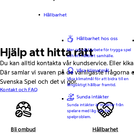
Hållbarhet
Hållbarhet hos oss
Hjälp att hitta rätt
Mer om vårt arbete för trygga spel
och ett hållbart samhälle.
Du kan alltid kontakta vår kundservice. Eller kika
Våra klimatmål
Där samlar vi svaren på de vanligaste frågorna
Våra klimatmål för att bidra till en
Svenska Spel och det vi gör.
långsiktigt hållbar framtid.
Kontakt och FAQ
Sunda intäkter
Sunda intäkter är intäkter från
spelare med låg risk för
spelproblem.
Bli ombud
Hållbarhet