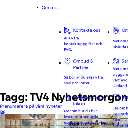
Hoppa till innehåll
Om oss
Kontakta oss
Om
Alla våra
Mer om o
kontaktuppgifter och
historia 
FAQ.
Ombud &
Sa
Partner
Mer om 
tryggar
Så börjar du sälja våra
vårt en
spel och lotter.
Gotland.
Tagg: TV4 Nyhetsmorgon
Leverantörer &
Bo
inköp
Prenumerera på våra nyheter
Läs om hu
Mer om hur du blir
av styrd
leverantör, aktuella
känna st
upphandlingar och vår
Nyheter Tur
Trissvinst
koncern
leverantörskod.