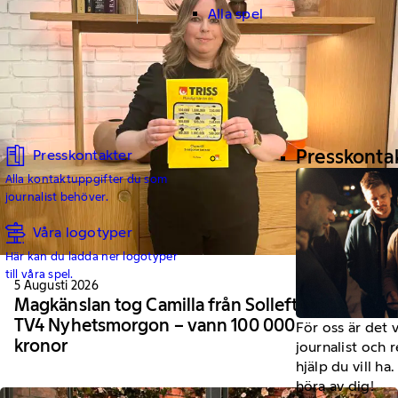
Alla spel
Presskonta
Presskontakter
Alla kontaktuppgifter du som
journalist behöver.
Våra logotyper
Här kan du ladda ner logotyper
till våra spel.
5 Augusti 2026
Magkänslan tog Camilla från Sollefteå till
TV4 Nyhetsmorgon – vann 100 000
För oss är det 
kronor
journalist och 
hjälp du vill h
höra av dig!