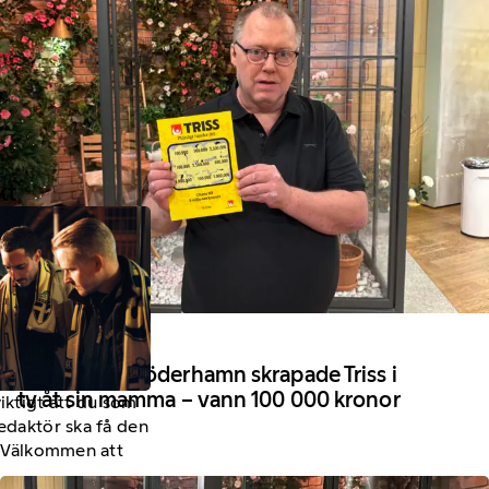
kt
2 Augusti 2026
Ronny från Söderhamn skrapade Triss i
tv åt sin mamma – vann 100 000 kronor
viktigt att du som
redaktör ska få den
a. Välkommen att