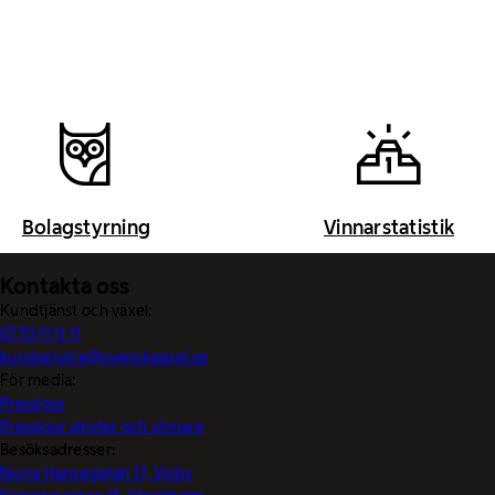
Bolagstyrning
Vinnarstatistik
Kontakta oss
Kundtjänst och växel:
0770-11 11 11
kundservice@svenskaspel.se
För media:
Pressjour
Pressjour vinster och vinnare
Besöksadresser:
Norra Hansegatan 17, Visby