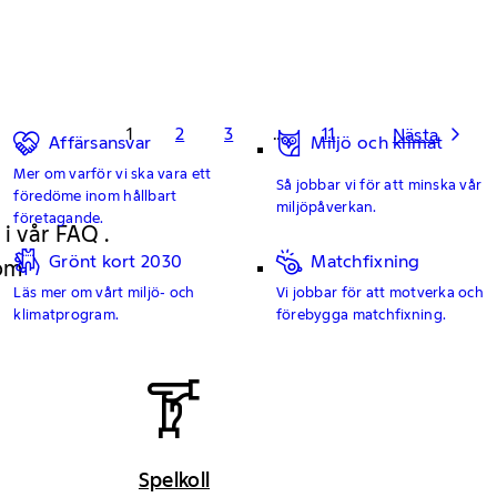
1
2
3
…
11
Nästa
Affärsansvar
Miljö och klimat
Mer om varför vi ska vara ett
Så jobbar vi för att minska vår
föredöme inom hållbart
miljöpåverkan.
företagande.
 i vår FAQ .
Grönt kort 2030
Matchfixning
 om
Läs mer om vårt miljö- och
Vi jobbar för att motverka och
klimatprogram.
förebygga matchfixning.
Spelkoll