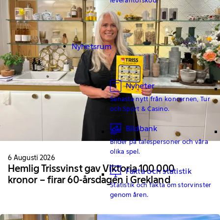
Nyhetsrum
Nyheter
Senaste nytt från koncernen, Tur
och Sport & Casino.
Bildbank
Bilder på talespersoner och våra
olika spel.
6 Augusti 2026
Hemlig Trissvinst gav Viktoria 100 000
Fakta och statistik
kronor – firar 60-årsdagen i Grekland
Statistik och fakta om storvinster
genom åren.