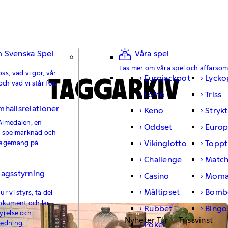
 Svenska Spel
Våra spel
Läs mer om våra spel och affärso
ss, vad vi gör, vår
TAGGARKIV
Eurojackpot
Lycko
och vad vi står för.
Lotto
Triss
mhällsrelationer
Keno
Strykt
Almedalen, en
Oddset
Europ
e spelmarknad och
Vikinglotto
Toppt
gagemang på
Challenge
Matc
lagsstyrning
Casino
Moma
Måltipset
Bomb
r vi styrs, ta del
okument och lär
Rubbet
Bingo
yrelse och
Nyheter Tur
Trissvinst
ledning.
Poker