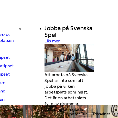
Jobba på Svenska
Spel
mråden.
platsen
Läs mer
ipset
atipset
ipset
Att arbeta på Svenska
Spel är inte som att
hen
jobba på vilken
ng
arbetsplats som helst.
Det är en arbetsplats
en
fylld av drömmar,
spänning och glädje.
Nyheter Tur
Trissvinst