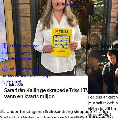
Alla spel
Presskonta
Presskontakter
Alla kontaktuppgifter du som
journalist behöver.
Våra logotyper
Här kan du ladda ner logotyper
till våra spel.
19 Juli 2026
Sara från Kallinge skrapade Triss i TV –
vann en kvarts miljon
För oss är det 
journalist och 
hjälp du vill h
höra av dig!
Nyheter Tur
Trissvinst