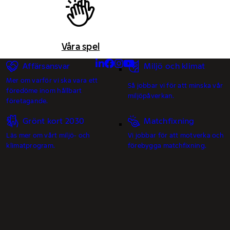
Våra spel
Affärsansvar
Miljö och klimat
Mer om varför vi ska vara ett
Så jobbar vi för att minska vår
föredöme inom hållbart
miljöpåverkan.
företagande.
Grönt kort 2030
Matchfixning
Läs mer om vårt miljö- och
Vi jobbar för att motverka och
klimatprogram.
förebygga matchfixning.