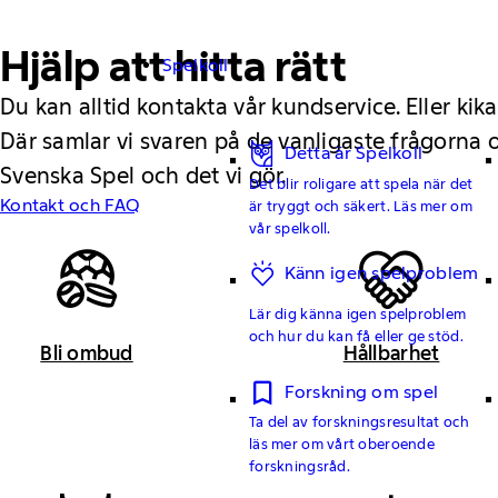
Hjälp att hitta rätt
Spelkoll
Du kan alltid kontakta vår kundservice. Eller kika
Där samlar vi svaren på de vanligaste frågorna
Detta är Spelkoll
Svenska Spel och det vi gör.
Det blir roligare att spela när det
Kontakt och FAQ
är tryggt och säkert. Läs mer om
vår spelkoll.
Känn igen spelproblem
Lär dig känna igen spelproblem
och hur du kan få eller ge stöd.
Bli ombud
Hållbarhet
Forskning om spel
Ta del av forskningsresultat och
läs mer om vårt oberoende
forskningsråd.