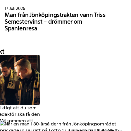
17 Juli 2026
Man från Jönköpingstrakten vann Triss
Semestervinst – drömmer om
Spanienresa
kt
viktigt att du som
redaktör ska få den
a. Välkommen att
Lottovinst
Nyheter Tur