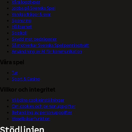
Våra logotyper
Jobba på Svenska Spel
Vanliga frågor & svar
Sponsring
Hållbarhet
Spelkoll
Skydd mot bedrägerier
Så motverkar Svenska Spel penningtvätt
Användning av AI för kommunikation
Våra spel
Tur
Sport & Casino
Villkor och integritet
Välj dina cookieinställningar
Om cookies och personuppgifter
Behandling av personuppgifter
Visselblåsarfunktion