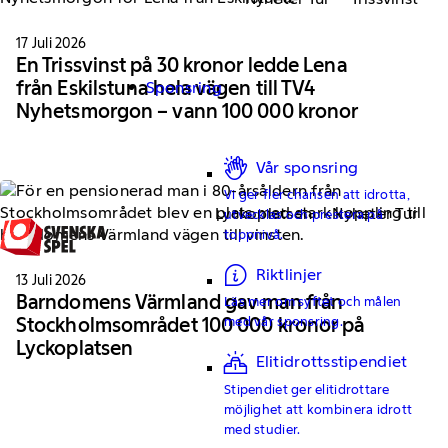
17 Juli 2026
En Trissvinst på 30 kronor ledde Lena
från Eskilstuna hela vägen till TV4
Sponsring
Nyhetsmorgon – vann 100 000 kronor
Vår sponsring
Vi ger fler chansen att idrotta,
Lyckoplatsen
Nyheter Tur
utvecklas och prestera på
toppnivå.
Riktlinjer
13 Juli 2026
Barndomens Värmland gav man från
Läs mer om syftet och målen
Stockholmsområdet 100 000 kronor på
med vår sponsring.
Lyckoplatsen
Elitidrottsstipendiet
Stipendiet ger elitidrottare
möjlighet att kombinera idrott
med studier.