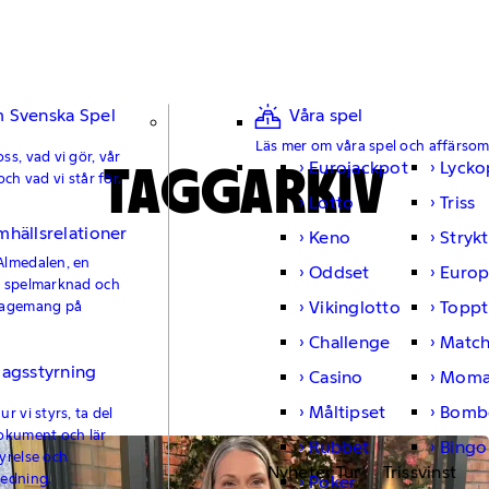
 Svenska Spel
Våra spel
Läs mer om våra spel och affärso
ss, vad vi gör, vår
TAGGARKIV
Eurojackpot
Lycko
och vad vi står för.
Lotto
Triss
mhällsrelationer
Keno
Strykt
Almedalen, en
Oddset
Europ
e spelmarknad och
Vikinglotto
Toppt
gagemang på
Challenge
Matc
lagsstyrning
Casino
Moma
Måltipset
Bomb
r vi styrs, ta del
okument och lär
Rubbet
Bingo
yrelse och
Nyheter Tur
Trissvinst
ledning.
Poker