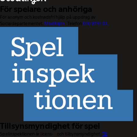
För spelare och anhöriga
För anonym och kostnadsfri hjälp på uppdrag av
Socialdepartementet.
Stödlinjen
. Telefon
020-81 91 00.
Tillsynsmyndighet för spel
Spelinspektionen är licens- och tillsynsmyndighet.
Till