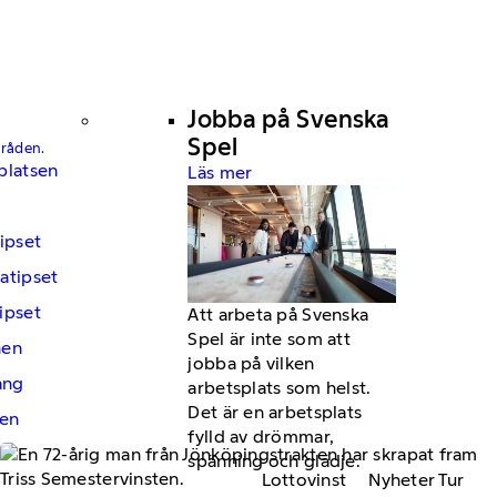
Jobba på Svenska
Spel
mråden.
platsen
Läs mer
ipset
atipset
ipset
Att arbeta på Svenska
Spel är inte som att
hen
jobba på vilken
ng
arbetsplats som helst.
Det är en arbetsplats
en
fylld av drömmar,
spänning och glädje.
Lottovinst
Nyheter Tur