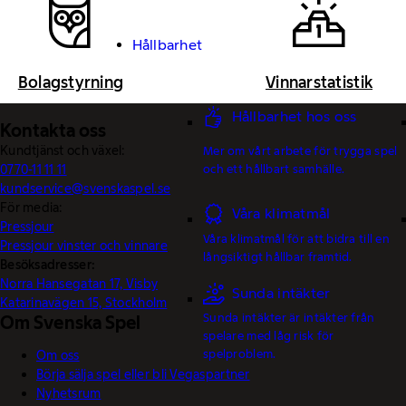
Hållbarhet
Bolagstyrning
Vinnarstatistik
Hållbarhet hos oss
Kontakta oss
Kundtjänst och växel:
Mer om vårt arbete för trygga spel
och ett hållbart samhälle.
0770-11 11 11
kundservice@svenskaspel.se
För media:
Våra klimatmål
Pressjour
Våra klimatmål för att bidra till en
Pressjour vinster och vinnare
långsiktigt hållbar framtid.
Besöksadresser:
Norra Hansegatan 17, Visby
Sunda intäkter
Katarinavägen 15, Stockholm
Sunda intäkter är intäkter från
Om Svenska Spel
spelare med låg risk för
spelproblem.
Om oss
Börja sälja spel eller bli Vegaspartner
Nyhetsrum