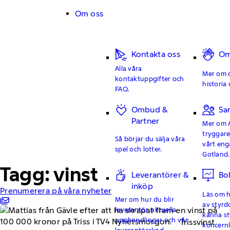
Hoppa till innehåll
Om oss
Kontakta oss
Om
Alla våra
Mer om o
kontaktuppgifter och
historia 
FAQ.
Ombud &
Sa
Partner
Mer om 
tryggar
Så börjar du sälja våra
vårt en
spel och lotter.
Gotland.
Tagg: vinst
Leverantörer &
Bo
inköp
Prenumerera på våra nyheter
Läs om hu
Mer om hur du blir
av styrd
leverantör, aktuella
känna st
upphandlingar och vår
Trissvinst
koncern
leverantörskod.