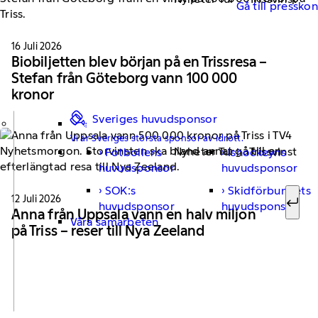
Gå till pressko
16 Juli 2026
Biobiljetten blev början på en Trissresa –
Stefan från Göteborg vann 100 000
kronor
Sveriges huvudsponsor
Vi är Sveriges största sponsor av idrott.
Nyheter Tur
Trissvinst
Fotbollens
Ishockeyns
Sök ef
huvudsponsor
huvudsponsor
SOK:s
Skidförbundets
12 Juli 2026
huvudsponsor
huvudsponsor
Sök
Anna från Uppsala vann en halv miljon
Våra samarbeten
på Triss – reser till Nya Zeeland