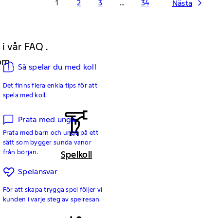
1
2
3
…
34
Nästa
 i vår FAQ .
 om
Så spelar du med koll
Det finns flera enkla tips för att
spela med koll.
Prata med unga
Prata med barn och unga på ett
sätt som bygger sunda vanor
från början.
Spelkoll
Spelansvar
För att skapa trygga spel följer vi
kunden i varje steg av spelresan.