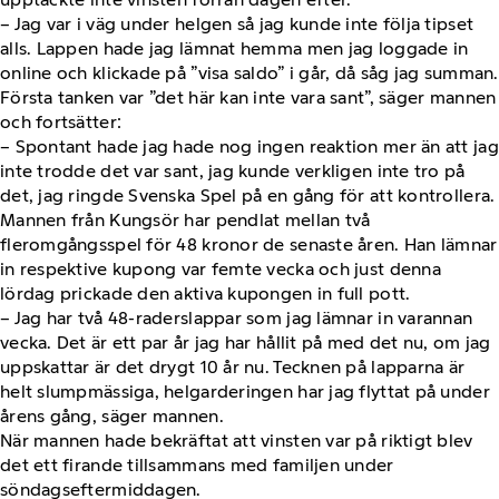
– Jag var i väg under helgen så jag kunde inte följa tipset
alls. Lappen hade jag lämnat hemma men jag loggade in
online och klickade på ”visa saldo” i går, då såg jag summan.
Första tanken var ”det här kan inte vara sant”, säger mannen
och fortsätter:
– Spontant hade jag hade nog ingen reaktion mer än att jag
inte trodde det var sant, jag kunde verkligen inte tro på
det, jag ringde Svenska Spel på en gång för att kontrollera.
Mannen från Kungsör har pendlat mellan två
fleromgångsspel för 48 kronor de senaste åren. Han lämnar
in respektive kupong var femte vecka och just denna
lördag prickade den aktiva kupongen in full pott.
– Jag har två 48-raderslappar som jag lämnar in varannan
vecka. Det är ett par år jag har hållit på med det nu, om jag
uppskattar är det drygt 10 år nu. Tecknen på lapparna är
helt slumpmässiga, helgarderingen har jag flyttat på under
årens gång, säger mannen.
När mannen hade bekräftat att vinsten var på riktigt blev
det ett firande tillsammans med familjen under
söndagseftermiddagen.