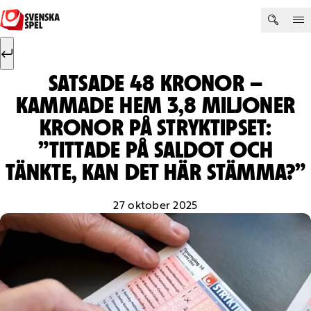
Hoppa till innehåll
Sök efter:
Sök
SATSADE 48 KRONOR –
KAMMADE HEM 3,8 MILJONER
KRONOR PÅ STRYKTIPSET:
”TITTADE PÅ SALDOT OCH
TÄNKTE, KAN DET HÄR STÄMMA?”
27 oktober 2025