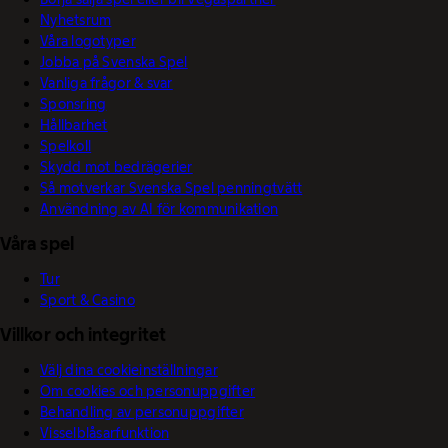
Nyhetsrum
Våra logotyper
Jobba på Svenska Spel
Vanliga frågor & svar
Sponsring
Hållbarhet
Spelkoll
Skydd mot bedrägerier
Så motverkar Svenska Spel penningtvätt
Användning av AI för kommunikation
Våra spel
Tur
Sport & Casino
Villkor och integritet
Välj dina cookieinställningar
Om cookies och personuppgifter
Behandling av personuppgifter
Visselblåsarfunktion