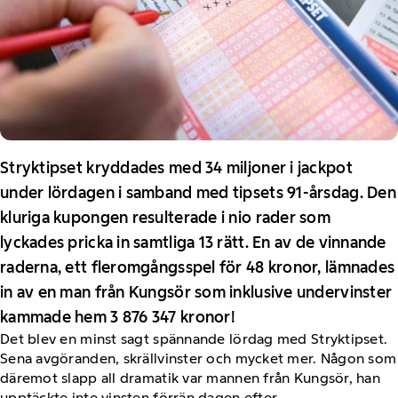
Stryktipset kryddades med 34 miljoner i jackpot
under lördagen i samband med tipsets 91-årsdag. Den
kluriga kupongen resulterade i nio rader som
lyckades pricka in samtliga 13 rätt. En av de vinnande
raderna, ett fleromgångsspel för 48 kronor, lämnades
in av en man från Kungsör som inklusive undervinster
kammade hem 3 876 347 kronor!
Det blev en minst sagt spännande lördag med Stryktipset.
Sena avgöranden, skrällvinster och mycket mer. Någon som
däremot slapp all dramatik var mannen från Kungsör, han
upptäckte inte vinsten förrän dagen efter.