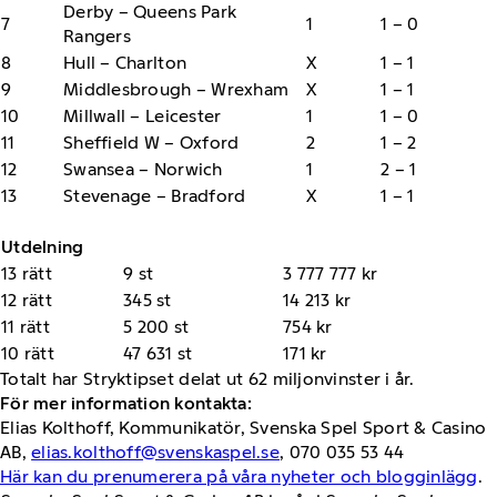
Derby – Queens Park
7
1
1 – 0
Rangers
8
Hull – Charlton
X
1 – 1
9
Middlesbrough – Wrexham
X
1 – 1
10
Millwall – Leicester
1
1 – 0
11
Sheffield W – Oxford
2
1 – 2
12
Swansea – Norwich
1
2 – 1
13
Stevenage – Bradford
X
1 – 1
Utdelning
13 rätt
9 st
3 777 777 kr
12 rätt
345 st
14 213 kr
11 rätt
5 200 st
754 kr
10 rätt
47 631 st
171 kr
Totalt har Stryktipset delat ut 62 miljonvinster i år.
För mer information kontakta:
Elias Kolthoff, Kommunikatör, Svenska Spel Sport & Casino
AB,
elias.kolthoff@svenskaspel.se
, 070 035 53 44
Här kan du prenumerera på våra nyheter och blogginlägg
.