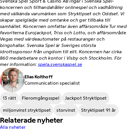
Svenska Spel Sport & Casino AB ingår i Svenska Spel-
koncernen och tillhandahåller onlinespel och vadhållning
med välkända varumärken som Stryktipset och Oddset. Vi
skapar spelglädje med omtanke och ger tillbaka till
samhället. Koncernen omfattar även affärsområde Tur med
favoriterna Eurojackpot, Triss och Lotto, och affärsområde
Vegas med värdeautomater på restauranger och
bingohallar. Svenska Spel är Sveriges största
idrottssponsor från ungdom till elit. Koncernen har cirka
860 medarbetare och kontor i Visby och Stockholm. För
mer information:
spela.svenskaspel.se
Elias Kolthoff
Communication specialist
13 rätt
Fleromgångsspel
Jackpot Stryktipset
miljonvinst stryktipset
storvinst
Stryktipset 91 år
Relaterade nyheter
Alla nyheter