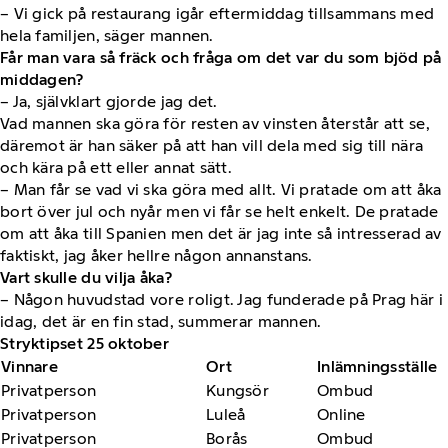
– Vi gick på restaurang igår eftermiddag tillsammans med
hela familjen, säger mannen.
Får man vara så fräck och fråga om det var du som bjöd på
middagen?
– Ja, självklart gjorde jag det.
Vad mannen ska göra för resten av vinsten återstår att se,
däremot är han säker på att han vill dela med sig till nära
och kära på ett eller annat sätt.
– Man får se vad vi ska göra med allt. Vi pratade om att åka
bort över jul och nyår men vi får se helt enkelt. De pratade
om att åka till Spanien men det är jag inte så intresserad av
faktiskt, jag åker hellre någon annanstans.
Vart skulle du vilja åka?
– Någon huvudstad vore roligt. Jag funderade på Prag här i
idag, det är en fin stad, summerar mannen.
Stryktipset 25 oktober
Vinnare
Ort
Inlämningsställe
Privatperson
Kungsör
Ombud
Privatperson
Luleå
Online
Privatperson
Borås
Ombud