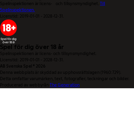
Spelinspektionen är licens- och tillsynsmyndighet.
Till
Spelinspektionen.
Licenstid: 2019-01-01 - 2028-12-31.
Spel för dig över 18 år
Spelinspektionen är licens- och tillsynsmyndighet.
Licenstid: 2019-01-01 - 2028-12-31.
AB Svenska Spel © 2026
Denna webbplats är skyddad av upphovsrättslagen (1960:729).
Detta omfattar varumärken, text, fotografier, teckningar och bilder.
Producerad av webbyrån
The Generation