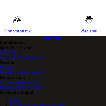
Vinnarstatistik
Våra spel
Kontakta oss
Kundtjänst och växel:
0770-11 11 11
kundservice@svenskaspel.se
För media:
Pressjour
Pressjour vinster och vinnare
Besöksadresser:
Norra Hansegatan 17, Visby
Katarinavägen 15, Stockholm
Om Svenska Spel
Om oss
Börja sälja spel eller bli Vegaspartner