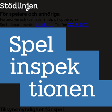
För spelare och anhöriga
För anonym och kostnadsfri hjälp på uppdrag av
Socialdepartementet.
Stödlinjen
. Telefon
020-81 91 00.
Tillsynsmyndighet för spel