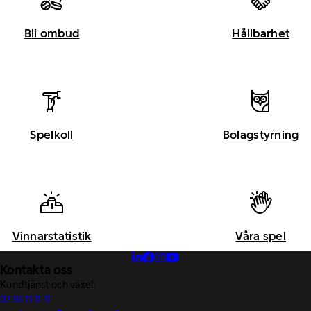
Bli ombud
Hållbarhet
Spelkoll
Bolagstyrning
Vinnarstatistik
Våra spel
Kontakta oss
Kundtjänst och växel:
0770-11 11 11