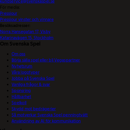
kundservice@svenskaspel.se
För media:
Pressjour
Pressjour vinster och vinnare
Besöksadresser:
Norra Hansegatan 17, Visby
Katarinavägen 15, Stockholm
Om Svenska Spel
Om oss
Börja sälja spel eller bli Vegaspartner
Nyhetsrum
Våra logotyper
Jobba på Svenska Spel
Vanliga frågor & svar
Sponsring
Hållbarhet
Spelkoll
Skydd mot bedrägerier
Så motverkar Svenska Spel penningtvätt
Användning av AI för kommunikation