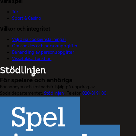
Våra spel
Tur
Sport & Casino
Villkor och integritet
Välj dina cookieinställningar
Om cookies och personuppgifter
Behandling av personuppgifter
Visselblåsarfunktion
För spelare och anhöriga
För anonym och kostnadsfri hjälp på uppdrag av
Socialdepartementet.
Stödlinjen
. Telefon
020-81 91 00.