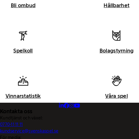
Bli ombud
Hållbarhet
Spelkoll
Bolagstyrning
Vinnarstatistik
Våra spel
Kontakta oss
Kundtjänst och växel:
0770-11 11 11
kundservice@svenskaspel.se
För media: