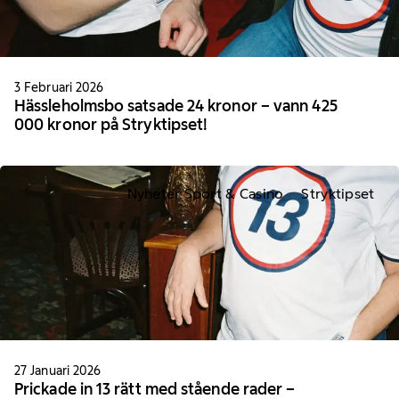
3 Februari 2026
Hässleholmsbo satsade 24 kronor – vann 425
000 kronor på Stryktipset!
Nyheter Sport & Casino
Stryktipset
27 Januari 2026
Prickade in 13 rätt med stående rader –