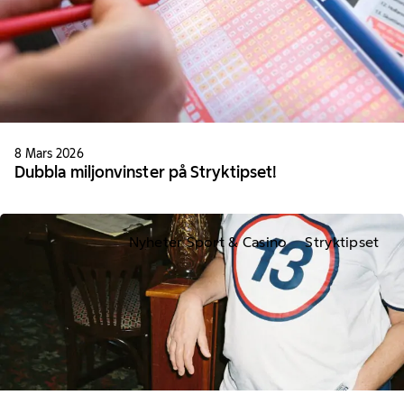
8 Mars 2026
Dubbla miljonvinster på Stryktipset!
Nyheter Sport & Casino
Stryktipset