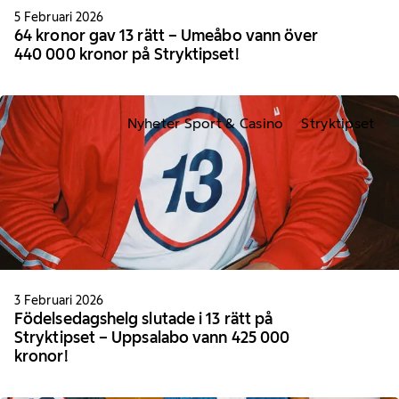
5 Februari 2026
64 kronor gav 13 rätt – Umeåbo vann över
440 000 kronor på Stryktipset!
Nyheter Sport & Casino
Stryktipset
3 Februari 2026
Födelsedagshelg slutade i 13 rätt på
Stryktipset – Uppsalabo vann 425 000
kronor!