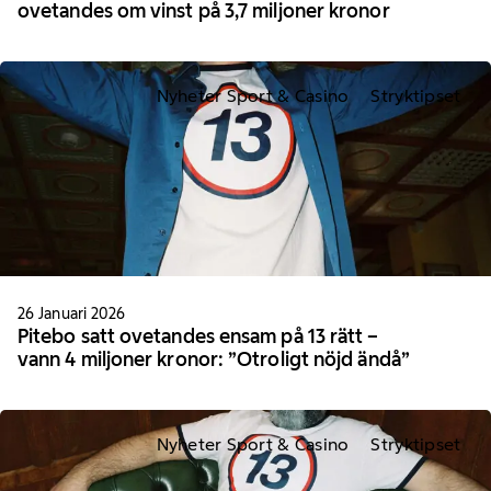
ovetandes om vinst på 3,7 miljoner kronor
Nyheter Sport & Casino
Stryktipset
26 Januari 2026
Pitebo satt ovetandes ensam på 13 rätt –
vann 4 miljoner kronor: ”Otroligt nöjd ändå”
Nyheter Sport & Casino
Stryktipset