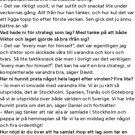
– Det var riktigt coolt, vi har suttit och snackat lite under
veckornas gång. Allt från hur han tänker, och hur kul det var
att ligga topp tio efter första veckan. Sen gick det ju ännu
bättre än så!
Vad hade ni för strategi som lag? Med tanke på att både
Viktor och laget gjorde så bra ifrån sig?
– Det var ”every man for himself”, det var egentligen jag
och Viktor som skickade våra till varandra och kors och
tvärs. Så lite taktiksnack där men i övrigt var det verkligen
”every man for himself”. Det kan ha varit en bra strategi, vi
kompletterade varandra bra, säger David.
Har ni hunnit prata något hela laget efter vinsten? Fira lite?
– Jo men vi sms:ade med varandra lite. Vi är ju rätt så
utspridda, det är Stockholm, Spanien, Tranås och Göteborg
så vi är utspridda över både världen och Sverige. Vi har inte
hunnit prata om det än, säger Daniel och fortsätter:
– Men jag tänker att när alla är samlade i Stockholm och
pappa är på hemmaplan så får vi ta en middag eller något
och fira ordentligt!
Hur nöjd är du över att ha samlat ihop ett lag som tar en