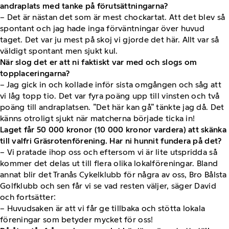
andraplats med tanke på förutsättningarna?
– Det är nästan det som är mest chockartat. Att det blev så
spontant och jag hade inga förväntningar över huvud
taget. Det var ju mest på skoj vi gjorde det här. Allt var så
väldigt spontant men sjukt kul.
När slog det er att ni faktiskt var med och slogs om
topplaceringarna?
– Jag gick in och kollade inför sista omgången och såg att
vi låg topp tio. Det var fyra poäng upp till vinsten och två
poäng till andraplatsen. ”Det här kan gå” tänkte jag då. Det
känns otroligt sjukt när matcherna började ticka in!
Laget får 50 000 kronor (10 000 kronor vardera) att skänka
till valfri Gräsrotenförening. Har ni hunnit fundera på det?
– Vi pratade ihop oss och eftersom vi är lite utspridda så
kommer det delas ut till flera olika lokalföreningar. Bland
annat blir det Tranås Cykelklubb för några av oss, Bro Bålsta
Golfklubb och sen får vi se vad resten väljer, säger David
och fortsätter:
– Huvudsaken är att vi får ge tillbaka och stötta lokala
föreningar som betyder mycket för oss!