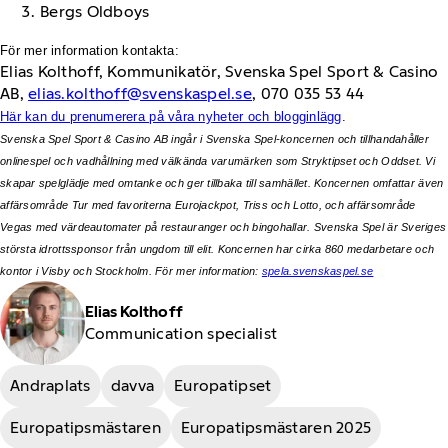
Bergs Oldboys
För mer information kontakta:
Elias Kolthoff, Kommunikatör, Svenska Spel Sport & Casino
AB,
elias.kolthoff@svenskaspel.se
, 070 035 53 44
Här kan du prenumerera på våra nyheter och blogginlägg
.
Svenska Spel Sport & Casino AB ingår i Svenska Spel-koncernen och tillhandahåller
onlinespel och vadhållning med välkända varumärken som Stryktipset och Oddset. Vi
skapar spelglädje med omtanke och ger tillbaka till samhället. Koncernen omfattar även
affärsområde Tur med favoriterna Eurojackpot, Triss och Lotto, och affärsområde
Vegas med värdeautomater på restauranger och bingohallar. Svenska Spel är Sveriges
största idrottssponsor från ungdom till elit. Koncernen har cirka 860 medarbetare och
kontor i Visby och Stockholm. För mer information:
spela.svenskaspel.se
Elias Kolthoff
Communication specialist
Andraplats
davva
Europatipset
Europatipsmästaren
Europatipsmästaren 2025