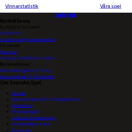
Vinnarstatistik
Våra spel
Kontakta oss
Kundtjänst och växel:
0770-11 11 11
kundservice@svenskaspel.se
För media:
Pressjour
Pressjour vinster och vinnare
Besöksadresser:
Norra Hansegatan 17, Visby
Katarinavägen 15, Stockholm
Om Svenska Spel
Om oss
Börja sälja spel eller bli Vegaspartner
Nyhetsrum
Våra logotyper
Jobba på Svenska Spel
Vanliga frågor & svar
Sponsring