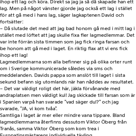
ihop ett lag och köra. Direkt sa jag ja så då skapade han ett
lag. Men på något vänster gjorde jag också ett lag i stället
för att gå med i hans lag, säger lagkaptenen David och
fortsätter:
– Då slutade det med att jag bad honom gå med i mitt lag i
stället med löftet att jag skulle fixa fler lagmedlemmar. Det
var inte förrän sista timmen som jag fick ringa farsan och
be honom att gå med i laget. En riktig flax att vi ens fick
ihop ett lag!
Lagmedlemmarna som alla befinner sig på olika orter runt
om i Sverige kommunicerade således via sms och
meddelanden. Davids pappa som anslöt till laget i sista
sekund befann sig utomlands när han nåddes av resultatet.
– Det var väldigt roligt det här, jäkla förvånande med
andraplatsen men väldigt kul! Jag skickade till farsan som är
i Spanien varpå han svarade ”vad säger du!?” och jag
svarade, ”JA, vi kom tvåa”.
Samtliga i laget är mer eller mindre vana tippare. Bland
lagmedlemmarna återfinns dessutom Viktor Öberg från
Tranås, samma Viktor Öberg som kom trea i
Europatipsmästarens individuella tävling.