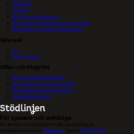
Hållbarhet
Spelkoll
Skydd mot bedrägerier
Så motverkar Svenska Spel penningtvätt
Användning av AI för kommunikation
Våra spel
Tur
Sport & Casino
Villkor och integritet
Välj dina cookieinställningar
Om cookies och personuppgifter
Behandling av personuppgifter
Visselblåsarfunktion
För spelare och anhöriga
För anonym och kostnadsfri hjälp på uppdrag av
Socialdepartementet.
Stödlinjen
. Telefon
020-81 91 00.