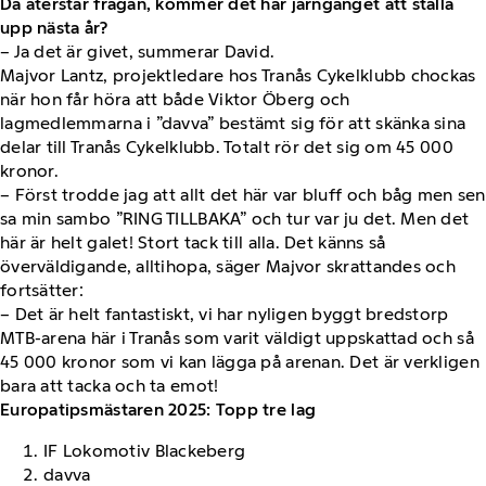
Då återstår frågan, kommer det här järngänget att ställa
upp nästa år?
– Ja det är givet, summerar David.
Majvor Lantz, projektledare hos Tranås Cykelklubb chockas
när hon får höra att både Viktor Öberg och
lagmedlemmarna i ”davva” bestämt sig för att skänka sina
delar till Tranås Cykelklubb. Totalt rör det sig om 45 000
kronor.
– Först trodde jag att allt det här var bluff och båg men sen
sa min sambo ”RING TILLBAKA” och tur var ju det. Men det
här är helt galet! Stort tack till alla. Det känns så
överväldigande, alltihopa, säger Majvor skrattandes och
fortsätter:
– Det är helt fantastiskt, vi har nyligen byggt bredstorp
MTB-arena här i Tranås som varit väldigt uppskattad och så
45 000 kronor som vi kan lägga på arenan. Det är verkligen
bara att tacka och ta emot!
Europatipsmästaren 2025: Topp tre lag
IF Lokomotiv Blackeberg
davva