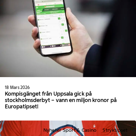
18 Mars 2026
Kompisgänget från Uppsala gick på
stockholmsderbyt – vann en miljon kronor på
Europatipset!
Nyheter Sport & Casino
Stryktipset