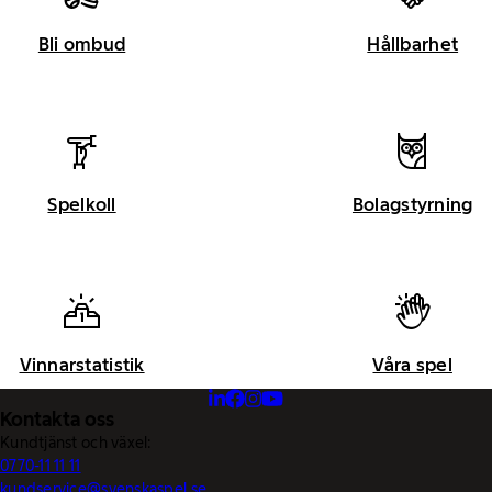
Bli ombud
Hållbarhet
Spelkoll
Bolagstyrning
Vinnarstatistik
Våra spel
Kontakta oss
Kundtjänst och växel:
0770-11 11 11
kundservice@svenskaspel.se