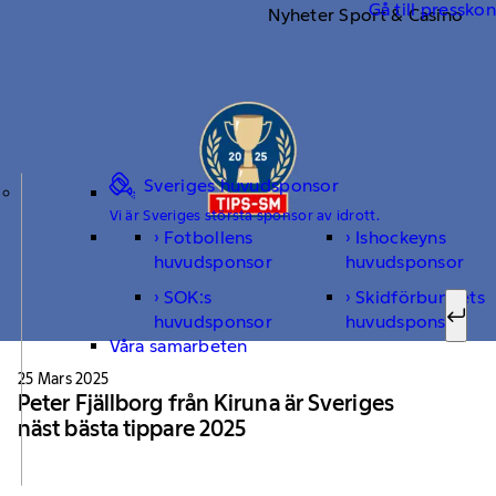
Gå till pressko
Nyheter Sport & Casino
Sveriges huvudsponsor
Vi är Sveriges största sponsor av idrott.
Fotbollens
Ishockeyns
Sök ef
huvudsponsor
huvudsponsor
SOK:s
Skidförbundets
huvudsponsor
huvudsponsor
Sök
Våra samarbeten
25 Mars 2025
Peter Fjällborg från Kiruna är Sveriges
näst bästa tippare 2025