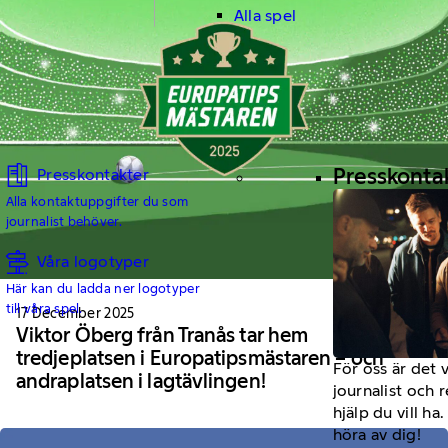
Alla spel
Presskonta
Presskontakter
Alla kontaktuppgifter du som
journalist behöver.
Våra logotyper
Här kan du ladda ner logotyper
till våra spel.
17 December 2025
Viktor Öberg från Tranås tar hem
tredjeplatsen i Europatipsmästaren – och
För oss är det 
andraplatsen i lagtävlingen!
journalist och 
hjälp du vill h
höra av dig!