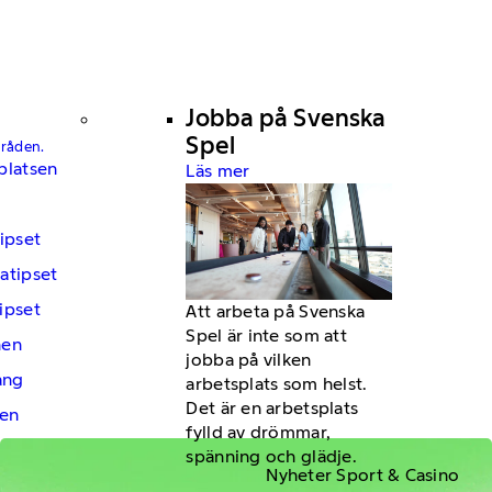
Jobba på Svenska
Spel
mråden.
platsen
Läs mer
ipset
atipset
ipset
Att arbeta på Svenska
Spel är inte som att
hen
jobba på vilken
ng
arbetsplats som helst.
Det är en arbetsplats
en
fylld av drömmar,
spänning och glädje.
Nyheter Sport & Casino