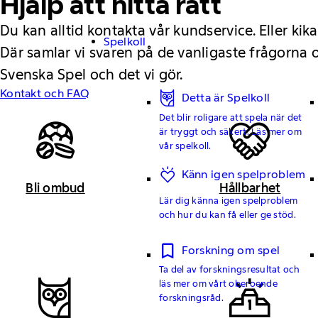
Hjälp att hitta rätt
Du kan alltid kontakta vår kundservice. Eller kika
Spelkoll
Där samlar vi svaren på de vanligaste frågorna
Svenska Spel och det vi gör.
Kontakt och FAQ
Detta är Spelkoll
Det blir roligare att spela när det
är tryggt och säkert. Läs mer om
vår spelkoll.
Känn igen spelproblem
Bli ombud
Hållbarhet
Lär dig känna igen spelproblem
och hur du kan få eller ge stöd.
Forskning om spel
Ta del av forskningsresultat och
läs mer om vårt oberoende
forskningsråd.