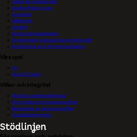
Jobba på Svenska Spel
Vanliga frågor & svar
Sponsring
Hållbarhet
Spelkoll
Skydd mot bedrägerier
Så motverkar Svenska Spel penningtvätt
Användning av AI för kommunikation
Våra spel
Tur
Sport & Casino
Villkor och integritet
Välj dina cookieinställningar
Om cookies och personuppgifter
Behandling av personuppgifter
Visselblåsarfunktion
För spelare och anhöriga