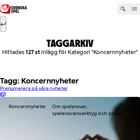
Hoppa till innehåll
Sök efter:
Sök
TAGGARKIV
Hittades
127 st
inlägg för Kategori "Koncernnyheter"
Tagg: Koncernnyheter
Prenumerera på våra nyheter
Koncernnyheter
Om spelansvar,
spelansvarsverktyg och policy