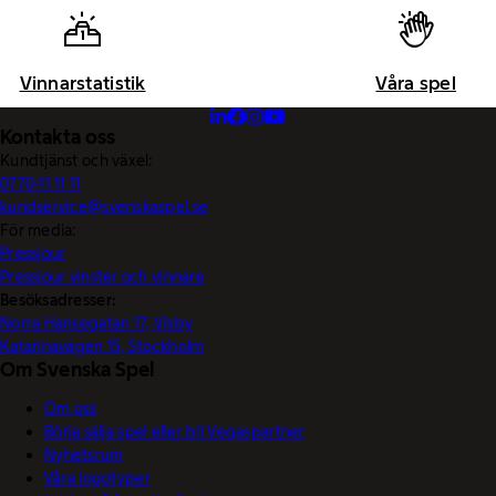
Vinnarstatistik
Våra spel
Kontakta oss
Kundtjänst och växel:
0770-11 11 11
kundservice@svenskaspel.se
För media:
Pressjour
Pressjour vinster och vinnare
Besöksadresser:
Norra Hansegatan 17, Visby
Katarinavägen 15, Stockholm
Om Svenska Spel
Om oss
Börja sälja spel eller bli Vegaspartner
Nyhetsrum
Våra logotyper