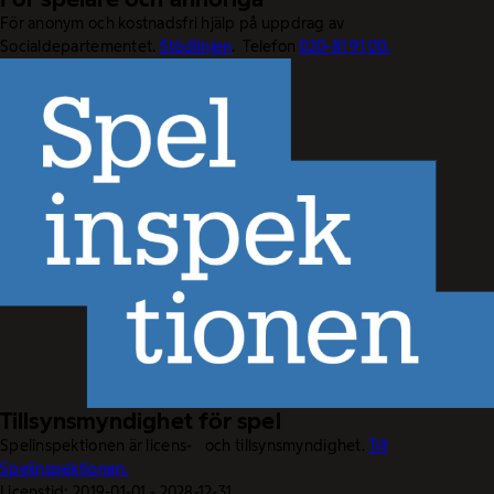
För anonym och kostnadsfri hjälp på uppdrag av
Socialdepartementet.
Stödlinjen
. Telefon
020-81 91 00.
Tillsynsmyndighet för spel
Spelinspektionen är licens- och tillsynsmyndighet.
Till
Spelinspektionen.
Licenstid: 2019-01-01 - 2028-12-31.