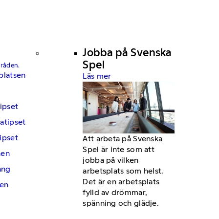
Jobba på Svenska
Spel
mråden.
platsen
Läs mer
ipset
atipset
ipset
Att arbeta på Svenska
Spel är inte som att
hen
jobba på vilken
ng
arbetsplats som helst.
Det är en arbetsplats
en
fylld av drömmar,
spänning och glädje.