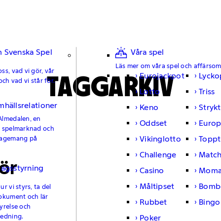
 Svenska Spel
Våra spel
Läs mer om våra spel och affärso
ss, vad vi gör, vår
TAGGARKIV
Eurojackpot
Lycko
och vad vi står för.
Lotto
Triss
mhällsrelationer
Keno
Strykt
Almedalen, en
Oddset
Europ
e spelmarknad och
Vikinglotto
Toppt
gagemang på
Challenge
Matc
ör
lagsstyrning
Casino
Moma
Måltipset
Bomb
r vi styrs, ta del
okument och lär
Rubbet
Bingo
yrelse och
ledning.
Poker