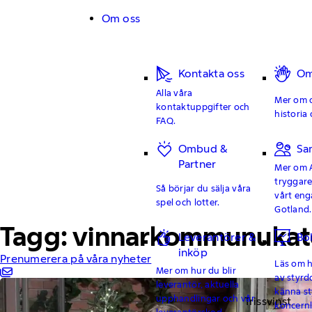
Hoppa till innehåll
Om oss
Kontakta oss
Om
Alla våra
Mer om o
kontaktuppgifter och
historia 
FAQ.
Ombud &
Sa
Partner
Mer om 
tryggar
Så börjar du sälja våra
vårt en
spel och lotter.
Gotland.
Tagg: vinnarkommunukat
Leverantörer &
Bo
inköp
Prenumerera på våra nyheter
Läs om hu
Mer om hur du blir
av styrd
leverantör, aktuella
känna st
upphandlingar och vår
Trissvinst
koncern
leverantörskod.