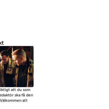
kt
viktigt att du som
redaktör ska få den
a. Välkommen att