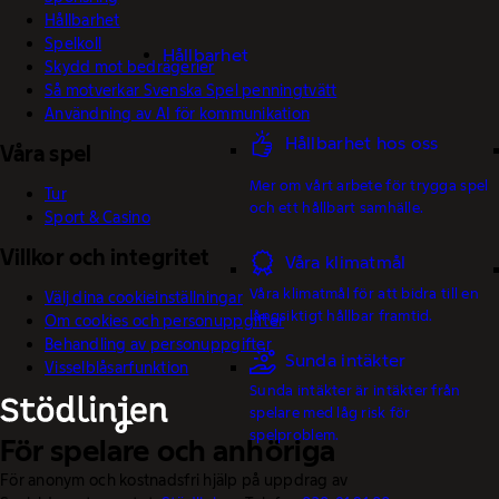
Hållbarhet
Spelkoll
Hållbarhet
Skydd mot bedrägerier
Så motverkar Svenska Spel penningtvätt
Användning av AI för kommunikation
Hållbarhet hos oss
Våra spel
Mer om vårt arbete för trygga spel
Tur
och ett hållbart samhälle.
Sport & Casino
Villkor och integritet
Våra klimatmål
Våra klimatmål för att bidra till en
Välj dina cookieinställningar
långsiktigt hållbar framtid.
Om cookies och personuppgifter
Behandling av personuppgifter
Sunda intäkter
Visselblåsarfunktion
Sunda intäkter är intäkter från
spelare med låg risk för
spelproblem.
För spelare och anhöriga
För anonym och kostnadsfri hjälp på uppdrag av