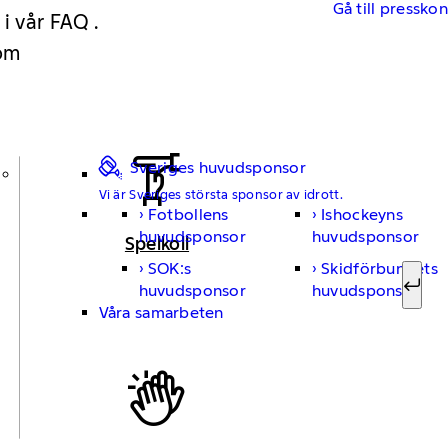
Gå till pressko
 i vår FAQ .
 om
Sveriges huvudsponsor
Vi är Sveriges största sponsor av idrott.
Fotbollens
Ishockeyns
Sök ef
huvudsponsor
huvudsponsor
Spelkoll
SOK:s
Skidförbundets
huvudsponsor
huvudsponsor
Sök
Våra samarbeten