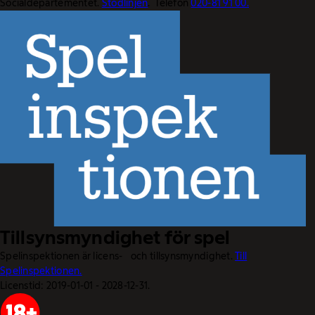
Socialdepartementet.
Stödlinjen
. Telefon
020-81 91 00.
Tillsynsmyndighet för spel
Spelinspektionen är licens- och tillsynsmyndighet.
Till
Spelinspektionen.
Licenstid: 2019-01-01 - 2028-12-31.