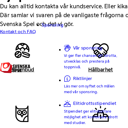
Du kan alltid kontakta vår kundservice. Eller kika
Där samlar vi svaren på de vanligaste frågorna
Svenska Spel och det vi gör.
Sponsring
Kontakt och FAQ
Vår sponsring
Vi ger fler chansen att idrotta,
utvecklas och prestera på
toppnivå.
Bli ombud
Hållbarhet
Riktlinjer
Läs mer om syftet och målen
med vår sponsring.
Elitidrottsstipendiet
Stipendiet ger elitidrottare
möjlighet att kombinera idrott
med studier.