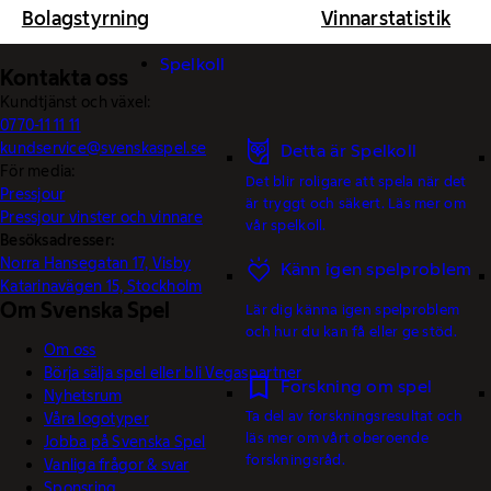
Bolagstyrning
Vinnarstatistik
Spelkoll
Kontakta oss
Kundtjänst och växel:
0770-11 11 11
kundservice@svenskaspel.se
Detta är Spelkoll
För media:
Det blir roligare att spela när det
Pressjour
är tryggt och säkert. Läs mer om
Pressjour vinster och vinnare
vår spelkoll.
Besöksadresser:
Norra Hansegatan 17, Visby
Känn igen spelproblem
Katarinavägen 15, Stockholm
Om Svenska Spel
Lär dig känna igen spelproblem
och hur du kan få eller ge stöd.
Om oss
Börja sälja spel eller bli Vegaspartner
Forskning om spel
Nyhetsrum
Ta del av forskningsresultat och
Våra logotyper
läs mer om vårt oberoende
Jobba på Svenska Spel
forskningsråd.
Vanliga frågor & svar
Sponsring