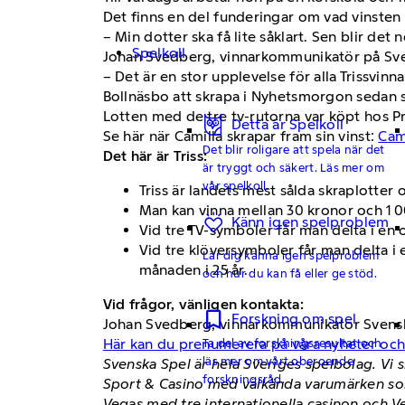
Det finns en del funderingar om vad vinsten s
– Min dotter ska få lite såklart. Sen blir de
Spelkoll
Johan Svedberg, vinnarkommunikatör på Sve
– Det är en stor upplevelse för alla Trissvin
Bollnäsbo att skrapa i Nyhetsmorgon sedan 
Lotten med de tre tv-rutorna var köpt hos P
Detta är Spelkoll
Se här när Camilla skrapar fram sin vinst:
Cami
Det blir roligare att spela när det
Det här är Triss:
är tryggt och säkert. Läs mer om
vår spelkoll.
Triss är landets mest sålda skraplotter 
Man kan vinna mellan 30 kronor och 1 0
Känn igen spelproblem
Vid tre TV-symboler får man delta i en
Vid tre klöversymboler får man delta i 
Lär dig känna igen spelproblem
månaden i 25 år.
och hur du kan få eller ge stöd.
Vid frågor, vänligen kontakta:
Forskning om spel
Johan Svedberg, vinnarkommunikatör Svensk
Här kan du prenumerera på våra nyheter oc
Ta del av forskningsresultat och
läs mer om vårt oberoende
Svenska Spel är hela Sveriges spelbolag. Vi 
forskningsråd.
Sport & Casino med välkända varumärken som
Vegas med tre internationella casinon och V