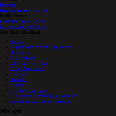
Pressjour
Pressjour vinster och vinnare
Besöksadresser:
Norra Hansegatan 17, Visby
Katarinavägen 15, Stockholm
Om Svenska Spel
Om oss
Börja sälja spel eller bli Vegaspartner
Nyhetsrum
Våra logotyper
Jobba på Svenska Spel
Vanliga frågor & svar
Sponsring
Hållbarhet
Spelkoll
Skydd mot bedrägerier
Så motverkar Svenska Spel penningtvätt
Användning av AI för kommunikation
Våra spel