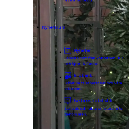
Nyhetsrum
Nyheter
Senaste nytt från koncernen, Tur
och Sport & Casino.
Bildbank
Bilder på talespersoner och våra
olika spel.
Fakta och statistik
Statistik och fakta om storvinster
genom åren.