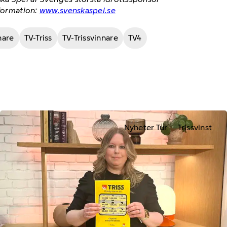
nformation:
www.svenskaspel.se
nare
TV-Triss
TV-Trissvinnare
TV4
Nyheter Tur
Trissvinst