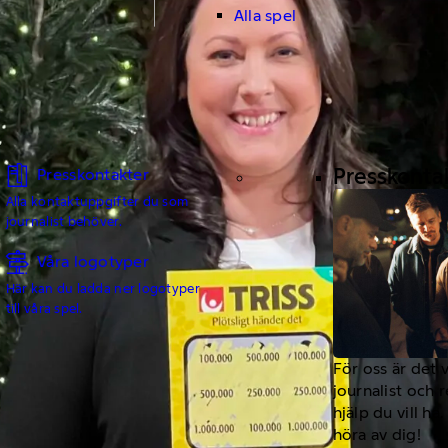
Alla spel
Presskonta
Presskontakter
Alla kontaktuppgifter du som
journalist behöver.
Våra logotyper
Här kan du ladda ner logotyper
till våra spel.
För oss är det 
journalist och 
hjälp du vill h
höra av dig!