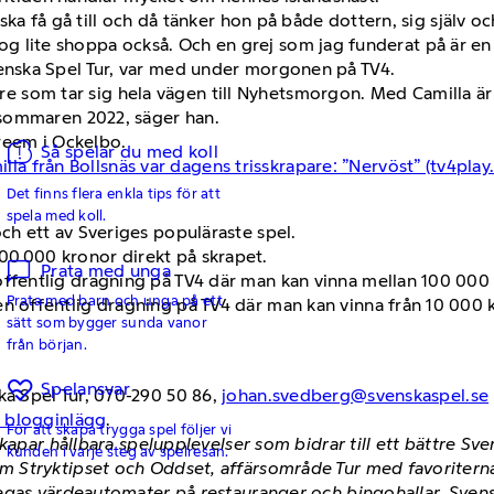
ka få gå till och då tänker hon på både dottern, sig själv oc
t nog lite shoppa också. Och en grej som jag funderat på är en
nska Spel Tur, var med under morgonen på TV4.
nare som tar sig hela vägen till Nyhetsmorgon. Med Camilla är 
sommaren 2022, säger han.
reem i Ockelbo.
Så spelar du med koll
lla från Bollsnäs var dagens trisskrapare: ”Nervöst” (tv4play.
Det finns flera enkla tips för att
spela med koll.
och ett av Sveriges populäraste spel.
00 000 kronor direkt på skrapet.
Prata med unga
 offentlig dragning på TV4 där man kan vinna mellan 100 00
Prata med barn och unga på ett
en offentlig dragning på TV4 där man kan vinna från 10 000 kr
sätt som bygger sunda vanor
från början.
Spelansvar
a Spel Tur, 070-290 50 86,
j
ohan.svedberg@svenskaspel.se
h blogginlägg
.
För att skapa trygga spel följer vi
skapar hållbara spelupplevelser som bidrar till ett bättre S
kunden i varje steg av spelresan.
 Stryktipset och Oddset, affärsområde Tur med favoriterna
egas värdeautomater på restauranger och bingohallar. Svens