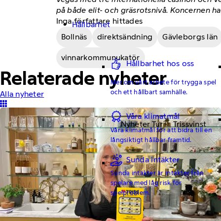
på både elit- och gräsrotsnivå. Koncernen ha
Inga författare hittades
Hållbarhet
Bollnäs
direktsändning
Gävleborgs län
vinnarkommunukatör
Hållbarhet hos oss
Relaterade nyheter
Mer om vårt arbete för trygga spel
och ett hållbart samhälle.
Alla nyheter
Våra klimatmål
Nyheter Tur
Trissvinst
Våra klimatmål för att bidra till en
långsiktigt hållbar framtid.
Sunda intäkter
Sunda intäkter är intäkter från
spelare med låg risk för
spelproblem.