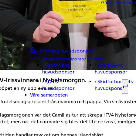
Gå till pressko
Sveriges huvudsponsor
Vi är Sveriges största sponsor av idrott.
Fotbollens
Ishockeyns
Sök ef
huvudsponsor
huvudsponsor
TV-Trissvinnare i Nyhetsmorgon.
SOK:s
Skidförbundets
huvudsponsor
huvudsponsor
köpet en ny upplevelse.
Sök
Våra samarbeten
 födelsedagspresent från mamma och pappa. Via småvinster som
.
dagsmorgonen var det Camillas tur att skrapa i TV4 Nyhets
på det, men när det närmade sig blev det lite nervöst, medge
fritiden handlar mycket om hennes islandshäst.