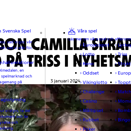
 Svenska Spel
Våra spel
BON CAMILLA SKRA
Läs mer om våra spel och affärso
ss, vad vi gör, vår
Eurojackpot
Lycko
och vad vi står för.
 PÅ TRISS I NYHE
Lotto
Triss
mhällsrelationer
Keno
Strykt
Almedalen, en
Oddset
Europ
e spelmarknad och
3 januari 2024
Vikinglotto
Toppt
gagemang på
Challenge
Matc
lagsstyrning
Casino
Moma
Måltipset
Bomb
r vi styrs, ta del
okument och lär
Rubbet
Bingo
yrelse och
ledning.
Poker