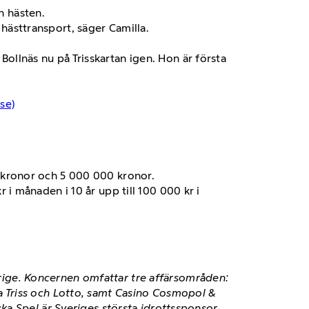
h hästen.
 hästtransport, säger Camilla.
Bollnäs nu på Trisskartan igen. Hon är första
se)
0 kronor och 5 000 000 kronor.
 i månaden i 10 år upp till 100 000 kr i
verige. Koncernen omfattar tre affärsområden:
 Triss och Lotto, samt Casino Cosmopol &
ka Spel är Sveriges största idrottssponsor