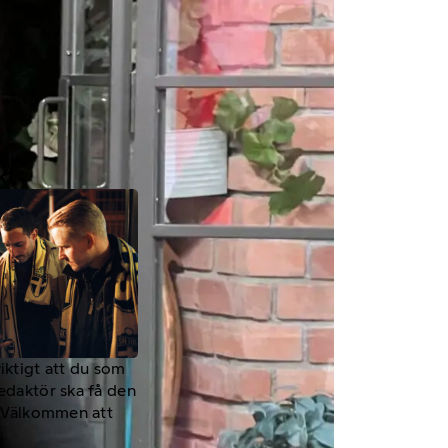
kt
viktigt att du som
redaktör ska få den
a. Välkommen att