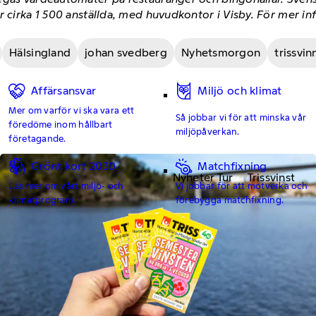
r cirka 1 500 anställda, med huvudkontor i Visby. För mer i
Hälsingland
johan svedberg
Nyhetsmorgon
trissvin
Affärsansvar
Miljö och klimat
Mer om varför vi ska vara ett
Så jobbar vi för att minska vår
föredöme inom hållbart
miljöpåverkan.
företagande.
Grönt kort 2030
Matchfixning
Nyheter Tur
Trissvinst
Läs mer om vårt miljö- och
Vi jobbar för att motverka och
klimatprogram.
förebygga matchfixning.