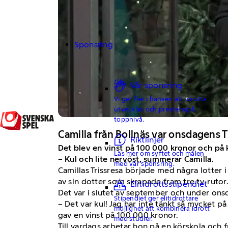
Sponsring
Vår sponsring
Vi ger fler chansen att idrotta,
utvecklas och prestera på
toppnivå.
Camilla från Bollnäs var onsdagens 
Riktlinjer
Det blev en vinst på 100 000 kronor och på 
Läs mer om syftet och målen
– Kul och lite nervöst, summerar Camilla.
med vår sponsring.
Camillas Trissresa började med några lotter i
av sin dotter som skrapade fram tre tv-rutor
Elitidrottsstipendiet
Det var i slutet av september och under ons
Stipendiet ger elitidrottare
– Det var kul! Jag har inte tänkt så mycket 
möjlighet att kombinera idrott
gav en vinst på 100 000 kronor.
med studier.
Till vardags arbetar hon på en körskola och 