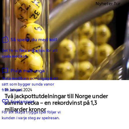
Nyheter Tur
Så spelar du med koll
Det finns flera enkla tips för att
spela med koll.
Prata med unga
Prata med barn och unga på ett
sätt som bygger sunda vanor
19 Januari 2024
från början.
Två jackpottutdelningar till Norge under
Spelansvar
samma vecka – en rekordvinst på 1,3
miljarder kronor
För att skapa trygga spel följer vi
kunden i varje steg av spelresan.