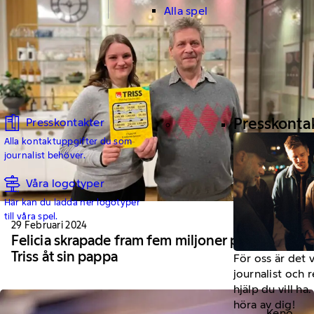
Alla spel
Presskonta
Presskontakter
Alla kontaktuppgifter du som
journalist behöver.
Våra logotyper
Här kan du ladda ner logotyper
till våra spel.
29 Februari 2024
Felicia skrapade fram fem miljoner på
Triss åt sin pappa
För oss är det 
journalist och 
hjälp du vill h
höra av dig!
Keno