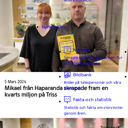
Nyhetsrum
Nyheter
Senaste nytt från koncernen, Tur
och Sport & Casino.
Bildbank
5 Mars 2024
Bilder på talespersoner och våra
Mikael från Haparanda skrapade fram en
olika spel.
kvarts miljon på Triss
Fakta och statistik
Statistik och fakta om storvinster
genom åren.
Trissvinst