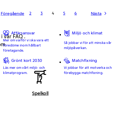
2
3
4
5
6
Föregående
Nästa
Affärsansvar
Miljö och klimat
 i vår FAQ .
Mer om varför vi ska vara ett
Så jobbar vi för att minska vår
 om
föredöme inom hållbart
miljöpåverkan.
företagande.
Grönt kort 2030
Matchfixning
Läs mer om vårt miljö- och
Vi jobbar för att motverka och
klimatprogram.
förebygga matchfixning.
Spelkoll