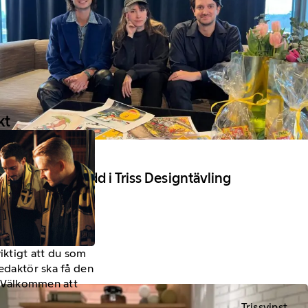
kt
28 Februari 2024
Vinnare utsedd i Triss Designtävling
2024
viktigt att du som
redaktör ska få den
a. Välkommen att
Trissvinst