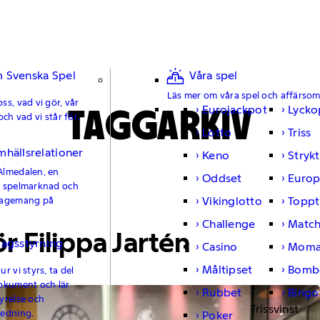
 Svenska Spel
Våra spel
Läs mer om våra spel och affärso
ss, vad vi gör, vår
TAGGARKIV
Eurojackpot
Lycko
och vad vi står för.
Lotto
Triss
mhällsrelationer
Keno
Strykt
Almedalen, en
Oddset
Europ
e spelmarknad och
Vikinglotto
Toppt
gagemang på
Challenge
Matc
 Filippa Jartén
lagsstyrning
Casino
Moma
Måltipset
Bomb
r vi styrs, ta del
okument och lär
Rubbet
Bingo
yrelse och
Trissvinst
ledning.
Poker