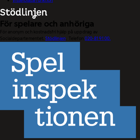
Visselblåsarfunktion
För spelare och anhöriga
För anonym och kostnadsfri hjälp på uppdrag av
Socialdepartementet.
Stödlinjen
. Telefon
020-81 91 00.