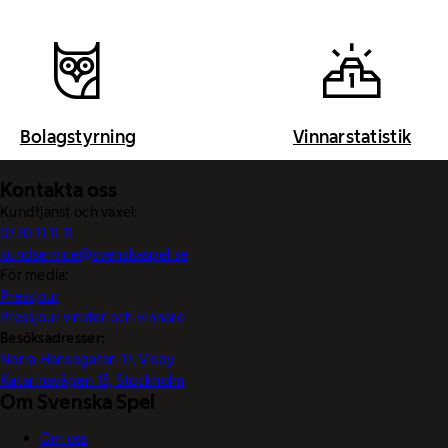
Bolagstyrning
Vinnarstatistik
Kontakta oss
Kundtjänst och växel:
0770-11 11 11
kundservice@svenskaspel.se
För media:
Pressjour
Pressjour vinster och vinnare
Besöksadresser:
Norra Hansegatan 17, Visby
Katarinavägen 15, Stockholm
Om Svenska Spel
Om oss