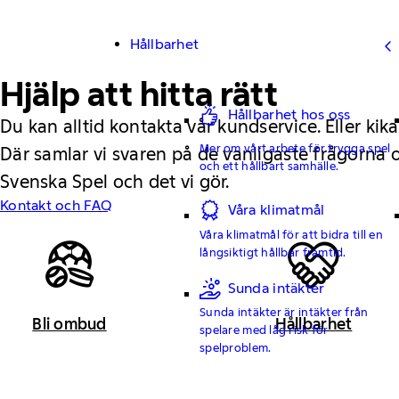
Hållbarhet
Hjälp att hitta rätt
Hållbarhet hos oss
Du kan alltid kontakta vår kundservice. Eller kika
Mer om vårt arbete för trygga spel
Där samlar vi svaren på de vanligaste frågorna
och ett hållbart samhälle.
Svenska Spel och det vi gör.
Kontakt och FAQ
Våra klimatmål
Våra klimatmål för att bidra till en
långsiktigt hållbar framtid.
Sunda intäkter
Sunda intäkter är intäkter från
Bli ombud
Hållbarhet
spelare med låg risk för
spelproblem.