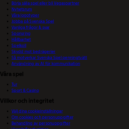
Börja sälja spel eller bli Vegaspartner
Nyhetsrum
Våra logotyper
Jobba på Svenska Spel
Vanliga frågor & svar
Sponsring
Hållbarhet
Spelkoll
Skydd mot bedrägerier
Så motverkar Svenska Spel penningtvätt
Användning av AI för kommunikation
Våra spel
Tur
Sport & Casino
Villkor och integritet
Välj dina cookieinställningar
Om cookies och personuppgifter
Behandling av personuppgifter