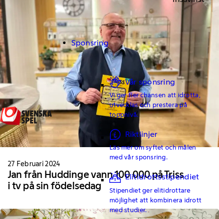
Sponsring
Vår sponsring
Vi ger fler chansen att idrotta,
utvecklas och prestera på
toppnivå.
Riktlinjer
Läs mer om syftet och målen
med vår sponsring.
27 Februari 2024
Jan från Huddinge vann 100 000 på Triss
Elitidrottsstipendiet
i tv på sin födelsedag
Stipendiet ger elitidrottare
möjlighet att kombinera idrott
med studier.