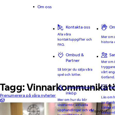
Hoppa till innehåll
Om oss
Kontakta oss
Om
Alla våra
Mer om o
kontaktuppgifter och
historia 
FAQ.
Ombud &
Sa
Partner
Mer om 
tryggar
Så börjar du sälja våra
vårt en
spel och lotter.
Gotland.
Tagg: Vinnarkommunikatör
Leverantörer &
Bo
inköp
Prenumerera på våra nyheter
Läs om hu
Mer om hur du blir
av styrd
leverantör, aktuella
känna st
upphandlingar och vår
Trissvinst
koncern
leverantörskod.