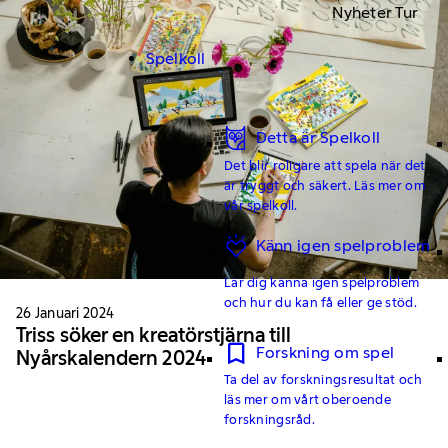
Nyheter Tur
Spelkoll
Detta är Spelkoll
Det blir roligare att spela när det
är tryggt och säkert. Läs mer om
vår spelkoll.
Känn igen spelproblem
Lär dig känna igen spelproblem
och hur du kan få eller ge stöd.
26 Januari 2024
Triss söker en kreatörstjärna till
Forskning om spel
Nyårskalendern 2024
Ta del av forskningsresultat och
läs mer om vårt oberoende
forskningsråd.