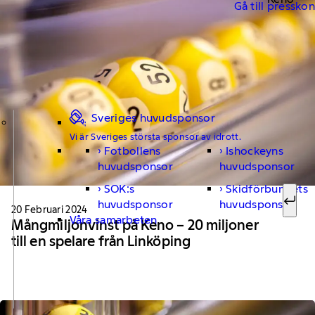
Gå till pressko
Sveriges huvudsponsor
Vi är Sveriges största sponsor av idrott.
Fotbollens
Ishockeyns
Sök ef
huvudsponsor
huvudsponsor
SOK:s
Skidförbundets
huvudsponsor
huvudsponsor
Sök
20 Februari 2024
Våra samarbeten
Mångmiljonvinst på Keno – 20 miljoner
till en spelare från Linköping