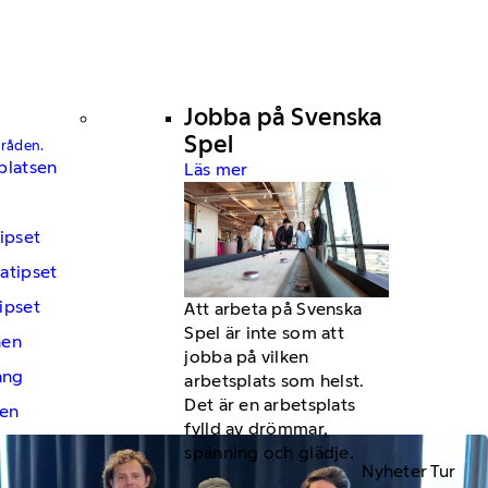
Jobba på Svenska
Spel
mråden.
platsen
Läs mer
ipset
atipset
ipset
Att arbeta på Svenska
Spel är inte som att
hen
jobba på vilken
ng
arbetsplats som helst.
Det är en arbetsplats
en
fylld av drömmar,
spänning och glädje.
Nyheter Tur