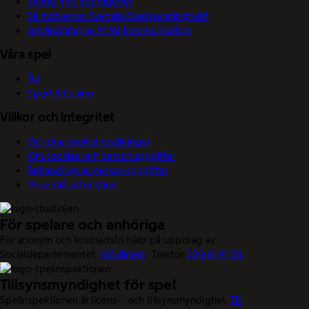
Skydd mot bedrägerier
Så motverkar Svenska Spel penningtvätt
Användning av AI för kommunikation
Våra spel
Tur
Sport & Casino
Villkor och integritet
Välj dina cookieinställningar
Om cookies och personuppgifter
Behandling av personuppgifter
Visselblåsarfunktion
För spelare och anhöriga
För anonym och kostnadsfri hjälp på uppdrag av
Socialdepartementet.
Stödlinjen
. Telefon
020-81 91 00.
Tillsynsmyndighet för spel
Spelinspektionen är licens- och tillsynsmyndighet.
Till