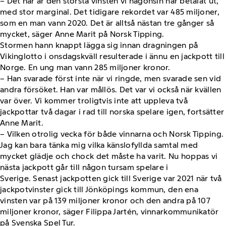
– Det här är den största vinsten vi någonsin har betalat ut,
med stor marginal. Det tidigare rekordet var 485 miljoner,
som en man vann 2020. Det är alltså nästan tre gånger så
mycket, säger Anne Marit på Norsk Tipping.
Stormen hann knappt lägga sig innan dragningen på
Vikinglotto i onsdagskväll resulterade i ännu en jackpott till
Norge. En ung man vann 285 miljoner kronor.
– Han svarade först inte när vi ringde, men svarade sen vid
andra försöket. Han var mållös. Det var vi också när kvällen
var över. Vi kommer troligtvis inte att uppleva två
jackpottar två dagar i rad till norska spelare igen, fortsätter
Anne Marit.
– Vilken otrolig vecka för både vinnarna och Norsk Tipping.
Jag kan bara tänka mig vilka känslofyllda samtal med
mycket glädje och chock det måste ha varit. Nu hoppas vi
nästa jackpott går till någon tursam spelare i
Sverige. Senast jackpotten gick till Sverige var 2021 när två
jackpotvinster gick till Jönköpings kommun, den ena
vinsten var på 139 miljoner kronor och den andra på 107
miljoner kronor, säger Filippa Jartén, vinnarkommunikatör
på Svenska Spel Tur.