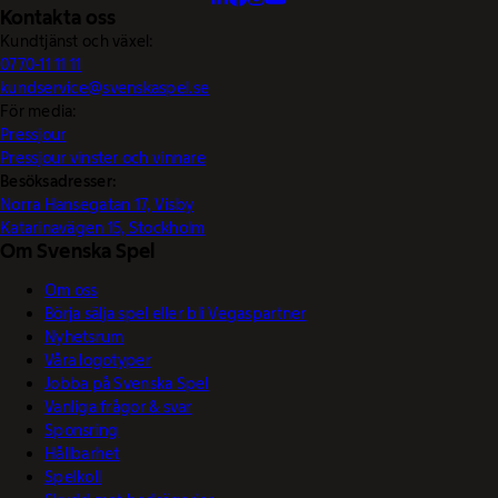
Kontakta oss
Kundtjänst och växel:
0770-11 11 11
kundservice@svenskaspel.se
För media:
Pressjour
Pressjour vinster och vinnare
Besöksadresser:
Norra Hansegatan 17, Visby
Katarinavägen 15, Stockholm
Om Svenska Spel
Om oss
Börja sälja spel eller bli Vegaspartner
Nyhetsrum
Våra logotyper
Jobba på Svenska Spel
Vanliga frågor & svar
Sponsring
Hållbarhet
Spelkoll