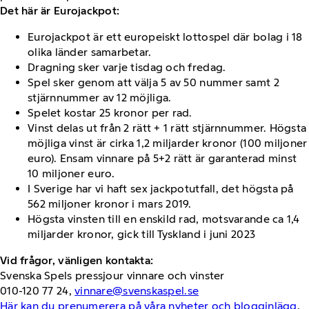
Det här är Eurojackpot:
Eurojackpot är ett europeiskt lottospel där bolag i 18
olika länder samarbetar.
Dragning sker varje tisdag och fredag.
Spel sker genom att välja 5 av 50 nummer samt 2
stjärnnummer av 12 möjliga.
Spelet kostar 25 kronor per rad.
Vinst delas ut från 2 rätt + 1 rätt stjärnnummer. Högsta
möjliga vinst är cirka 1,2 miljarder kronor (100 miljoner
euro). Ensam vinnare på 5+2 rätt är garanterad minst
10 miljoner euro.
I Sverige har vi haft sex jackpotutfall, det högsta på
562 miljoner kronor i mars 2019.
Högsta vinsten till en enskild rad, motsvarande ca 1,4
miljarder kronor, gick till Tyskland i juni 2023
Vid frågor, vänligen kontakta:
Svenska Spels pressjour vinnare och vinster
010-120 77 24,
vinnare@svenskaspel.se
Här kan du prenumerera på våra nyheter och blogginlägg
.