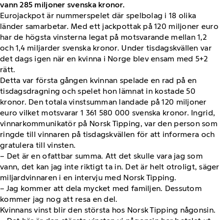
vann 285 miljoner svenska kronor.
Eurojackpot är nummerspelet där spelbolag i 18 olika
länder samarbetar. Med ett jackpottak på 120 miljoner euro
har de högsta vinsterna legat på motsvarande mellan 1,2
och 1,4 miljarder svenska kronor. Under tisdagskvällen var
det dags igen när en kvinna i Norge blev ensam med 5+2
rätt.
Detta var första gången kvinnan spelade en rad på en
tisdagsdragning och spelet hon lämnat in kostade 50
kronor. Den totala vinstsumman landade på 120 miljoner
euro vilket motsvarar 1 361 580 000 svenska kronor. Ingrid,
vinnarkommunikatör på Norsk Tipping, var den person som
ringde till vinnaren på tisdagskvällen för att informera och
gratulera till vinsten.
– Det är en ofattbar summa. Att det skulle vara jag som
vann, det kan jag inte riktigt ta in. Det är helt otroligt, säger
miljardvinnaren i en intervju med Norsk Tipping.
– Jag kommer att dela mycket med familjen. Dessutom
kommer jag nog att resa en del.
Kvinnans vinst blir den största hos Norsk Tipping någonsin.