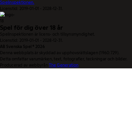
Spelinspektionen.
Licenstid: 2019-01-01 - 2028-12-31.
Spel för dig över 18 år
Spelinspektionen är licens- och tillsynsmyndighet.
Licenstid: 2019-01-01 - 2028-12-31.
AB Svenska Spel © 2026
Denna webbplats är skyddad av upphovsrättslagen (1960:729).
Detta omfattar varumärken, text, fotografier, teckningar och bilder.
Producerad av webbyrån
The Generation