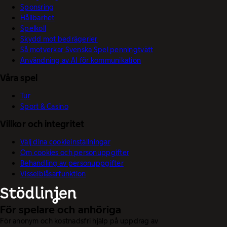
Sponsring
Hållbarhet
Spelkoll
Skydd mot bedrägerier
Så motverkar Svenska Spel penningtvätt
Användning av AI för kommunikation
Våra spel
Tur
Sport & Casino
Villkor och integritet
Välj dina cookieinställningar
Om cookies och personuppgifter
Behandling av personuppgifter
Visselblåsarfunktion
För spelare och anhöriga
För anonym och kostnadsfri hjälp på uppdrag av