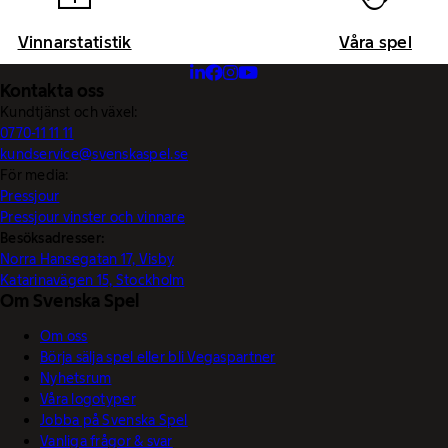
Vinnarstatistik
Våra spel
Kontakta oss
Kundtjänst och växel:
0770-11 11 11
kundservice@svenskaspel.se
För media:
Pressjour
Pressjour vinster och vinnare
Besöksadresser:
Norra Hansegatan 17, Visby
Katarinavägen 15, Stockholm
Om Svenska Spel
Om oss
Börja sälja spel eller bli Vegaspartner
Nyhetsrum
Våra logotyper
Jobba på Svenska Spel
Vanliga frågor & svar