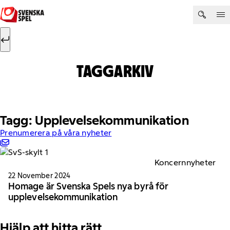
Hoppa till innehåll
Sök efter:
Sök
TAGGARKIV
Tagg: Upplevelsekommunikation
Prenumerera på våra nyheter
Koncernnyheter
22 November 2024
Homage är Svenska Spels nya byrå för
upplevelsekommunikation
Hjälp att hitta rätt