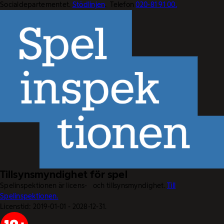
Socialdepartementet.
Stödlinjen
. Telefon
020-81 91 00.
Tillsynsmyndighet för spel
Spelinspektionen är licens- och tillsynsmyndighet.
Till
Spelinspektionen.
Licenstid: 2019-01-01 - 2028-12-31.