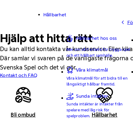
Hållbarhet
Fö
Hjälp att hitta rätt
Hållbarhet hos oss
Du kan alltid kontakta vår kundservice. Eller kika
Mer om vårt arbete för trygga spel
och ett hållbart samhälle.
Där samlar vi svaren på de vanligaste frågorna
Svenska Spel och det vi gör.
Våra klimatmål
Kontakt och FAQ
Våra klimatmål för att bidra till en
långsiktigt hållbar framtid.
Sunda intäkter
Sunda intäkter är intäkter från
spelare med låg risk för
Bli ombud
Hållbarhet
spelproblem.