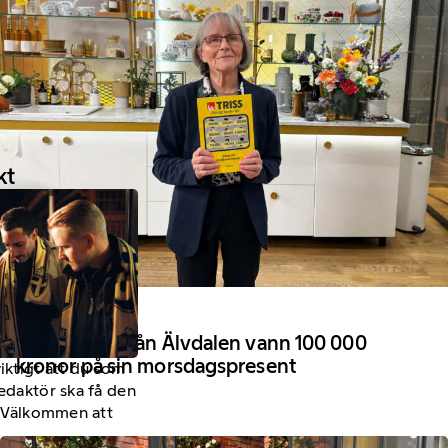
kt
18 Juni 2026
Anna-Stina från Älvdalen vann 100 000
kronor på sin morsdagspresent
viktigt att du som
redaktör ska få den
a. Välkommen att