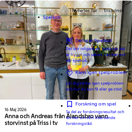
Nyheter Tur
Trissvinst
Spelkoll
Detta är Spelkoll
Det blir roligare att spela när det
är tryggt och säkert. Läs mer om
vår spelkoll.
Känn igen spelproblem
Lär dig känna igen spelproblem
och hur du kan få eller ge stöd.
Forskning om spel
16 Maj 2026
Ta del av forskningsresultat och
Anna och Andreas från Älandsbro vann
läs mer om vårt oberoende
storvinst på Triss i tv
forskningsråd.