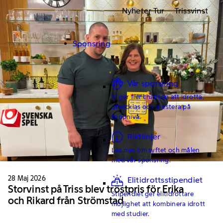
Nyheter Tur
Trissvinst
Sponsring
Vår sponsring
Vi ger fler chansen att idrotta,
utvecklas och prestera på
toppnivå.
Riktlinjer
Läs mer om syftet och målen
med vår sponsring.
28 Maj 2026
Elitidrottsstipendiet
Storvinst på Triss blev tröstpris för Erika
Stipendiet ger elitidrottare
och Rikard från Strömstad
möjlighet att kombinera idrott
med studier.