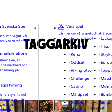
 Svenska Spel
Våra spel
Läs mer om våra spel och affärso
ss, vad vi gör, vår
TAGGARKIV
Eurojackpot
Lycko
och vad vi står för.
Lotto
Triss
mhällsrelationer
Keno
Strykt
Almedalen, en
Oddset
Europ
e spelmarknad och
Vikinglotto
Toppt
gagemang på
Challenge
Matc
lagsstyrning
Casino
Moma
Måltipset
Bomb
r vi styrs, ta del
okument och lär
Rubbet
Bingo
yrelse och
Nyheter Tur
Trissvinst
ledning.
Poker