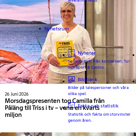
Nyhetsrum
Nyheter
Senaste nytt från koncernen, Tur
och Sport & Casino.
Bildbank
Bilder på talespersoner och våra
olika spel.
26 Juni 2026
Morsdagspresenten tog Camilla från
Fakta och statistik
Påläng till Triss i tv – vann en kvarts
miljon
Statistik och fakta om storvinster
genom åren.