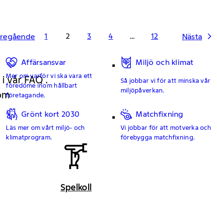
1
2
3
4
…
12
regående
Nästa
Affärsansvar
Miljö och klimat
Mer om varför vi ska vara ett
 i vår FAQ .
Så jobbar vi för att minska vår
föredöme inom hållbart
miljöpåverkan.
 om
företagande.
Grönt kort 2030
Matchfixning
Läs mer om vårt miljö- och
Vi jobbar för att motverka och
klimatprogram.
förebygga matchfixning.
Spelkoll