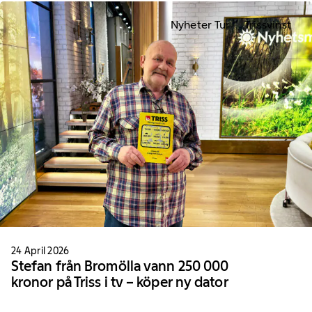
Nyheter Tur
Trissvinst
24 April 2026
Stefan från Bromölla vann 250 000
kronor på Triss i tv – köper ny dator