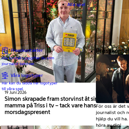
Alla spel
Presskonta
Presskontakter
Alla kontaktuppgifter du som
journalist behöver.
Våra logotyper
Här kan du ladda ner logotyper
till våra spel.
19 Juni 2026
Simon skrapade fram storvinst åt sin
mamma på Triss i tv – tack vare hans
För oss är det 
morsdagspresent
journalist och 
hjälp du vill h
höra av dig!