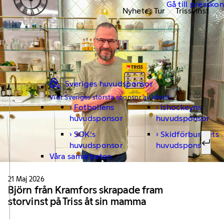
Gå till pressko
Nyheter Tur
Trissvinst
Sveriges huvudsponsor
Vi är Sveriges största sponsor av idrott.
Fotbollens
Ishockeyns
Sök ef
huvudsponsor
huvudsponsor
SOK:s
Skidförbundets
huvudsponsor
huvudsponsor
Sök
Våra samarbeten
21 Maj 2026
Björn från Kramfors skrapade fram
storvinst på Triss åt sin mamma