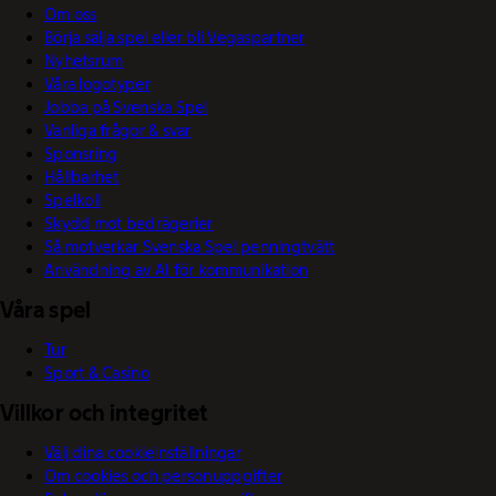
Om oss
Börja sälja spel eller bli Vegaspartner
Nyhetsrum
Våra logotyper
Jobba på Svenska Spel
Vanliga frågor & svar
Sponsring
Hållbarhet
Spelkoll
Skydd mot bedrägerier
Så motverkar Svenska Spel penningtvätt
Användning av AI för kommunikation
Våra spel
Tur
Sport & Casino
Villkor och integritet
Välj dina cookieinställningar
Om cookies och personuppgifter