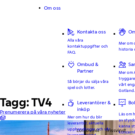
Hoppa till innehåll
Om oss
Kontakta oss
Om
Alla våra
Mer om o
kontaktuppgifter och
historia 
FAQ.
Ombud &
Sa
Partner
Mer om 
tryggar
Så börjar du sälja våra
vårt en
spel och lotter.
Gotland.
Tagg: TV4
Leverantörer &
Bo
inköp
Prenumerera på våra nyheter
Läs om hu
Mer om hur du blir
av styrd
leverantör, aktuella
känna st
upphandlingar och vår
Lottovinst
Trissvinst
koncern
leverantörskod.