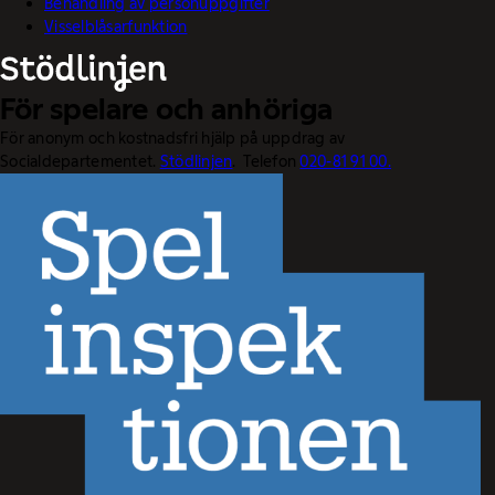
Behandling av personuppgifter
Visselblåsarfunktion
För spelare och anhöriga
För anonym och kostnadsfri hjälp på uppdrag av
Socialdepartementet.
Stödlinjen
. Telefon
020-81 91 00.