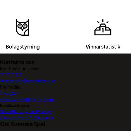
Bolagstyrning
Vinnarstatistik
Kontakta oss
Kundtjänst och växel:
0770-11 11 11
kundservice@svenskaspel.se
För media:
Pressjour
Pressjour vinster och vinnare
Besöksadresser:
Norra Hansegatan 17, Visby
Katarinavägen 15, Stockholm
Om Svenska Spel