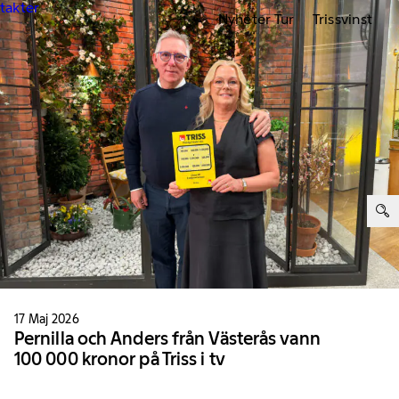
ntakter
Nyheter Tur
Trissvinst
ter:
17 Maj 2026
Pernilla och Anders från Västerås vann
100 000 kronor på Triss i tv