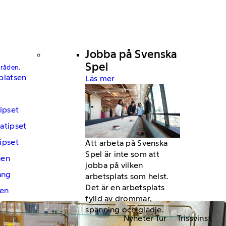
Jobba på Svenska
Spel
mråden.
platsen
Läs mer
ipset
atipset
ipset
Att arbeta på Svenska
Spel är inte som att
hen
jobba på vilken
ng
arbetsplats som helst.
Det är en arbetsplats
en
fylld av drömmar,
spänning och glädje.
Nyheter Tur
Trissvinst